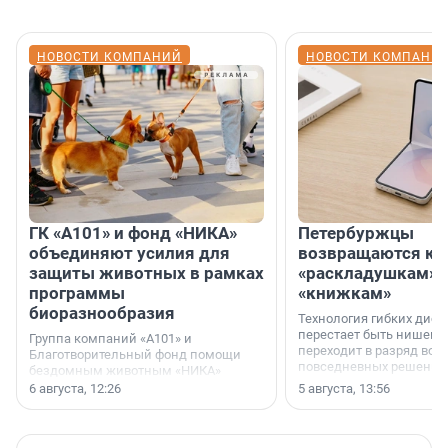
НОВОСТИ КОМПАНИЙ
НОВОСТИ КОМПАНИ
ГК «А101» и фонд «НИКА»
Петербуржцы
объединяют усилия для
возвращаются к
защиты животных в рамках
«раскладушкам» 
программы
«книжкам»
биоразнообразия
Технология гибких дисп
перестает быть нишевы
Группа компаний «А101» и
переходит в разряд вос
Благотворительный фонд помощи
повседневных решений
бездомным животным «НИКА»
заключили соглашение о
6 августа, 12:26
5 августа, 13:56
стратегическом сотрудничестве.