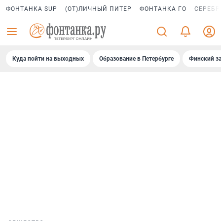
ФОНТАНКА SUP
(ОТ)ЛИЧНЫЙ ПИТЕР
ФОНТАНКА ГО
СЕРЕБР
Куда пойти на выходных
Образование в Петербурге
Финский за