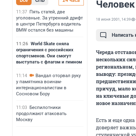
Все
СПБ
24 часа
Человек 
11:37
Пять статей, две
уголовные. За утренний дрифт
18 июня 2001, 14:39
в центре Петербурга водитель
BMW остался без машины
Написать
11:26
World Skate сняла
ограничения с российских
Череда отставо
спортсменов. Они смогут
нескольких сил
выступать с флагом и гимном
региональном,
выводу: презид
11:14
Вандал оторвал руку
предшественник
у памятника воинам-
интернационалистам в
причуд, мало к
Сосновом Бору
на ключевые д
новое назначен
11:03
Беспилотники
продолжают атаковать
Москву
Есть и еще одна
доверяет важные
студенческой уч