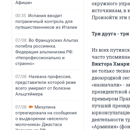
Афиши»
окружного управ
источникам, в 
00:35
Испания вводит
Произойти эти 
пограничный контроль для
путешественников из Италии
Три друга - тр
07/08
Во Французских Альпах
погибла россиянка.
Из всех путинс
Федерация альпинизма РФ:
часто упоминаю
«Непрофессионально и
Виктора Хмари
странно»
не только тесна
07/08
Названа профессия,
двоюродной сес
представители которой реже
«назначали» - 
всего умирают от болезни
президентской 
Альцгеймера
премьером Прав
лучший президе
07/08
Мизулина
юрконсультацие
отреагировала на сообщения
о выдворении «веселого
деятельности т
молочника» Джастаса
«Арминия» (фон