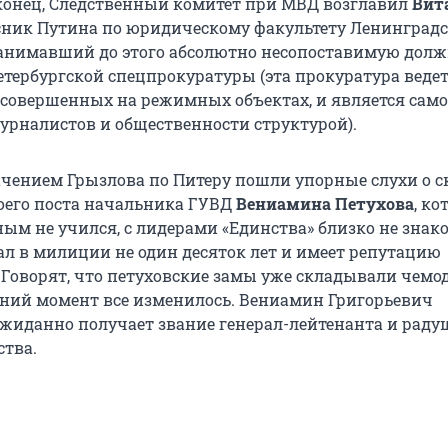
аконец, Следственный комитет при МВД возглавил
Вит
рсник Путина по юридическому факультету Ленинградс
занимавший до этого абсолютно несопоставимую долж
етербургской спецпрокуратуры (эта прокуратура ведет
 совершенных на режимных объектах, и является сам
урналистов и общественности структурой).
ачением Грызлова по Питеру пошли упорные слухи о 
оего поста начальника ГУВД
Вениамина Петухова
, к
ным не учился, с лидерами «Единства» близко не знак
ал в милиции не один десяток лет и имеет репутацию
 Говорят, что петуховские замы уже складывали чемо
дний момент все изменилось. Вениамин Григорьевич
жиданно получает звание генерал-лейтенанта и рад
ства.