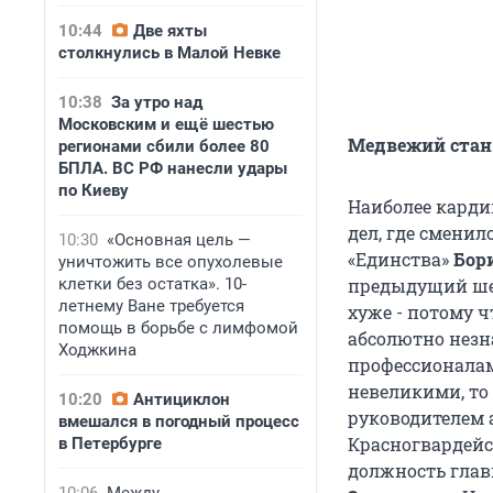
10:44
Две яхты
столкнулись в Малой Невке
10:38
За утро над
Московским и ещё шестью
Медвежий стан
регионами сбили более 80
БПЛА. ВС РФ нанесли удары
по Киеву
Наиболее карди
дел, где смени
10:30
«Основная цель —
«Единства»
Бор
уничтожить все опухолевые
клетки без остатка». 10-
предыдущий ше
летнему Ване требуется
хуже - потому ч
помощь в борьбе с лимфомой
абсолютно незн
Ходжкина
профессионалам
невеликими, то
10:20
Антициклон
руководителем
вмешался в погодный процесс
Красногвардейс
в Петербурге
должность глав