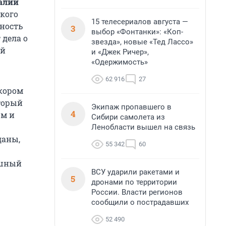
алий
кого
15 телесериалов августа —
ность
3
выбор «Фонтанки»: «Коп-
 дела о
звезда», новые «Тед Лассо»
ой
и «Джек Ричер»,
«Одержимость»
62 916
27
скором
оторый
Экипаж пропавшего в
4
ом и
Сибири самолета из
Ленобласти вышел на связь
даны,
55 342
60
ушный
ВСУ ударили ракетами и
5
дронами по территории
России. Власти регионов
сообщили о пострадавших
52 490