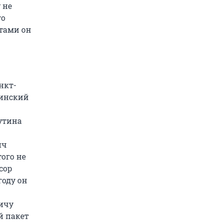
 не
го
тами он
нкт-
тинский
утина
ич
ого не
сор
году он
ичу
й пакет