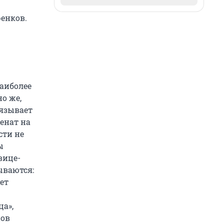
ренков.
аиболее
но же,
вязывает
енат на
сти не
ы
вице-
ываются:
ет
а»,
нов