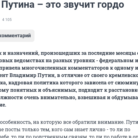
Путина – это звучит гордо
4 105
 комментарий
к и назначений, произошедших за последние месяцы 
овых ведомствах на разных уровнях - федеральном 
 привела многочисленных комментаторов к одному и
ент Владимир Путин, в отличие от своего кремлевск
а, кадровая политика которого зависела от сиюми
ому понятных и объяснимых, подходит к расстановк
олжности очень внимательно, взвешивая и обдумыва
ие.
 особенность, на которую все обратили внимание. Пут
 посты только тем, кого сам знает лично - то ли по
ебе, то ли по родственным связям, то ли по работе в о