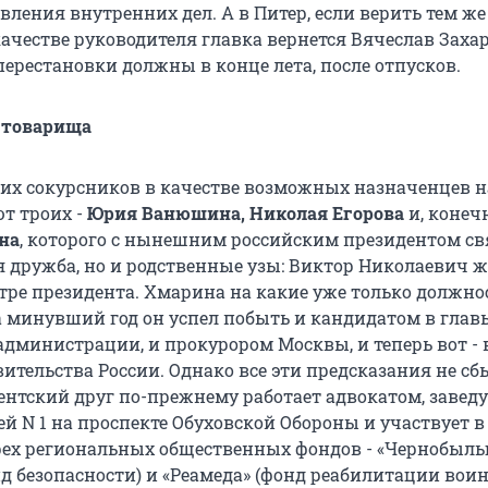
ления внутренних дел. А в Питер, если верить тем же
качестве руководителя главка вернется Вячеслав Заха
перестановки должны в конце лета, после отпусков.
и товарища
ких сокурсников в качестве возможных назначенцев н
т троих -
Юрия Ванюшина, Николая Егорова
и, конеч
на
, которого с нынешним российским президентом с
я дружба, но и родственные узы: Виктор Николаевич ж
тре президента. Хмарина на какие уже только должно
за минувший год он успел побыть и кандидатом в глав
администрации, и прокурором Москвы, и теперь вот - 
ительства России. Однако все эти предсказания не сб
нтский друг по-прежнему работает адвокатом, заведу
й N 1 на проспекте Обуховской Обороны и участвует в
рех региональных общественных фондов - «Чернобыльц
д безопасности) и «Реамеда» (фонд реабилитации вои