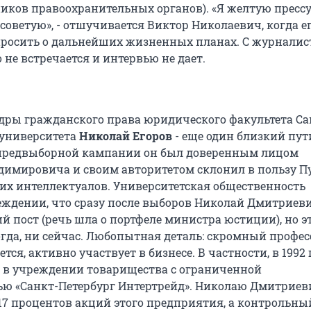
ников правоохранительных органов). «Я желтую прессу
советую», - отшучивается Виктор Николаевич, когда е
росить о дальнейших жизненных планах. С журналис
не встречается и интервью не дает.
дры гражданского права юридического факультета Са
 университета
Николай Егоров
- еще один близкий пу
 предвыборной кампании он был доверенным лицом
имировича и своим авторитетом склонил в пользу П
их интеллектуалов. Университетская общественность
еждении, что сразу после выборов Николай Дмитриев
 пост (речь шла о портфеле министра юстиции), но эт
огда, ни сейчас. Любопытная деталь: скромный профес
тся, активно участвует в бизнесе. В частности, в 1992 
 в учреждении товарищества с ограниченной
ью «Санкт-Петербург Интертрейд». Николаю Дмитриев
7 процентов акций этого предприятия, а контрольны