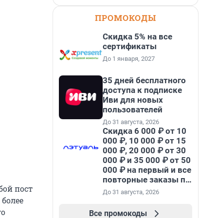
ПРОМОКОДЫ
Скидка 5% на все
сертификаты
До 1 января, 2027
35 дней бесплатного
доступа к подписке
Иви для новых
пользователей
До 31 августа, 2026
Скидка 6 000 ₽ от 10
000 ₽, 10 000 ₽ от 15
000 ₽, 20 000 ₽ от 30
000 ₽ и 35 000 ₽ от 50
000 ₽ на первый и все
повторные заказы по
бой пост
промокоду НАБЕРИ
До 31 августа, 2026
 более
го
Все промокоды