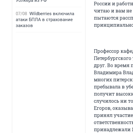
Уолкера из РФ
России и работ
читаю и вам не 
07/08
Wildberries включила
пытаются рассп
атаки БПЛА в страхование
принципиально 
заказов
Профессор кафе
Петербургского
друг. Во время
Владимира Влад
многих питерск
пребывала в уб
получит высокий
случилось ни т
Егоров, оказывае
принял участие
ответственност
принадлежали 1