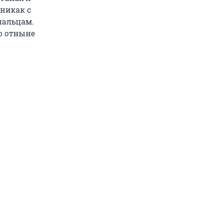
 никак с
пальцам.
о отныне