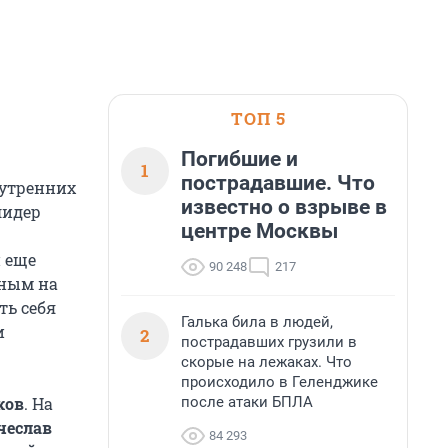
ТОП 5
Погибшие и
1
пострадавшие. Что
нутренних
известно о взрыве в
лидер
центре Москвы
 еще
90 248
217
нным на
ть себя
Галька била в людей,
и
2
пострадавших грузили в
скорые на лежаках. Что
происходило в Геленджике
после атаки БПЛА
ков
. На
чеслав
84 293