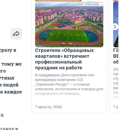
сразу в
Строители «Образцовых
ГЭС, м
кварталов» встречают
ВВП: в
и
профессиональный
об ист
 тому же
праздник на работе
2026-й —
ого
професси
В преддверии Дня строителя топ-
нутных
строителе
менеджеры компании «СЗ
строителя
е людей
„Терминал-Ресурс“ — о планах
раз. В ГК
компании, испытаниях и поводах для
я каждое
появился
осторожного оптимизма.
поменяла
7 августа, 18:00
7 августа,
ин
рганах и