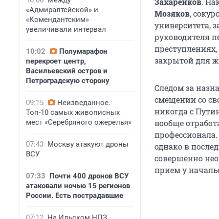
10:06
Между
Захаренков
. Н
«Адмиралтейской» и
Мозяков
, соку
«Комендантским»
университета, 
увеличивали интервал
руководителя п
преступлениях,
10:02
Полумарафон
закрытой для ж
перекроет центр,
Васильевский остров и
Петроградскую сторону
Следом за назн
смещении со св
09:15
Неизведанное.
никогда с Пути
Топ-10 самых живописных
мест «Серебряного ожерелья»
вообще отработ
профессионала.
07:43
Москву атакуют дроны
однако в после
ВСУ
совершенно нео
прием у началь
07:33
Почти 400 дронов ВСУ
атаковали ночью 15 регионов
России. Есть пострадавшие
07:12
На Ильском НПЗ