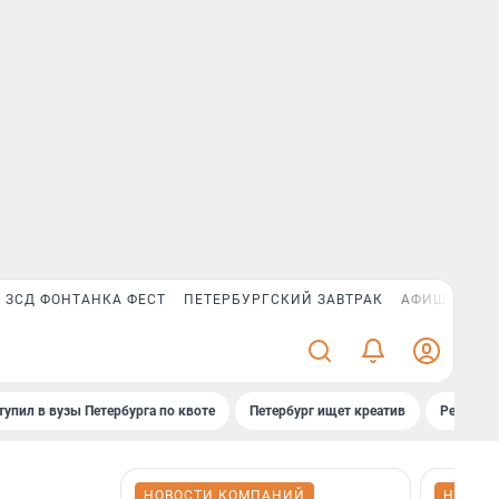
ЗСД ФОНТАНКА ФЕСТ
ПЕТЕРБУРГСКИЙ ЗАВТРАК
АФИША PLUS
тупил в вузы Петербурга по квоте
Петербург ищет креатив
Рейтинги
НОВОСТИ КОМПАНИЙ
НОВОС