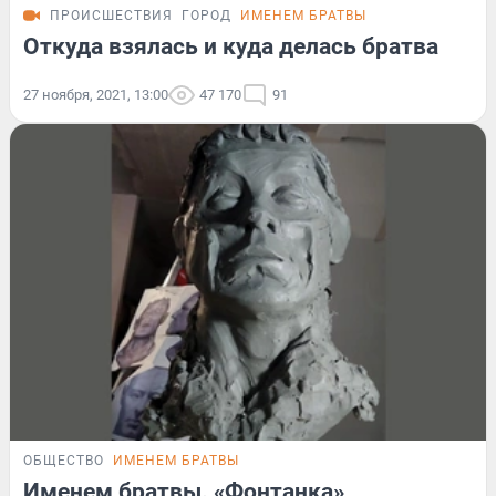
ПРОИСШЕСТВИЯ
ГОРОД
ИМЕНЕМ БРАТВЫ
Откуда взялась и куда делась братва
27 ноября, 2021, 13:00
47 170
91
ОБЩЕСТВО
ИМЕНЕМ БРАТВЫ
Именем братвы. «Фонтанка»