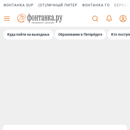
ФОНТАНКА SUP
(ОТ)ЛИЧНЫЙ ПИТЕР
ФОНТАНКА ГО
СЕРЕБР
Куда пойти на выходных
Образование в Петербурге
Кто поступ