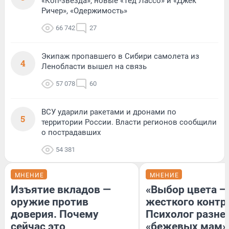
«Коп-звезда», новые «Тед Лассо» и «Джек
Ричер», «Одержимость»
66 742
27
Экипаж пропавшего в Сибири самолета из
4
Ленобласти вышел на связь
57 078
60
ВСУ ударили ракетами и дронами по
5
территории России. Власти регионов сообщили
о пострадавших
54 381
МНЕНИЕ
МНЕНИЕ
Изъятие вкладов —
«Выбор цвета —
оружие против
жесткого контр
доверия. Почему
Психолог разне
сейчас это
«бежевых мам»