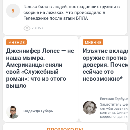
Галька била в людей, пострадавших грузили в
5
скорые на лежаках. Что происходило в
Геленджике после атаки БПЛА
73 063
МНЕНИЕ
МНЕНИЕ
Дженнифер Лопес — не
Изъятие вкладо
наша мымра.
оружие против
Американцы сняли
доверия. Почем
свой «Служебный
сейчас это
роман»: что из этого
невозможно*
вышло
Евгения Горбуно
Заместитель шеф
службы развития
Надежда Губарь
контента, финан
корреспондент «
ПРОМОКОДЫ