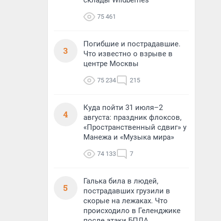
склады Wildberries
75 461
Погибшие и пострадавшие.
3
Что известно о взрыве в
центре Москвы
75 234
215
Куда пойти 31 июля–2
4
августа: праздник флоксов,
«Пространственный сдвиг» у
Манежа и «Музыка мира»
74 133
7
Галька била в людей,
5
пострадавших грузили в
скорые на лежаках. Что
происходило в Геленджике
после атаки БПЛА