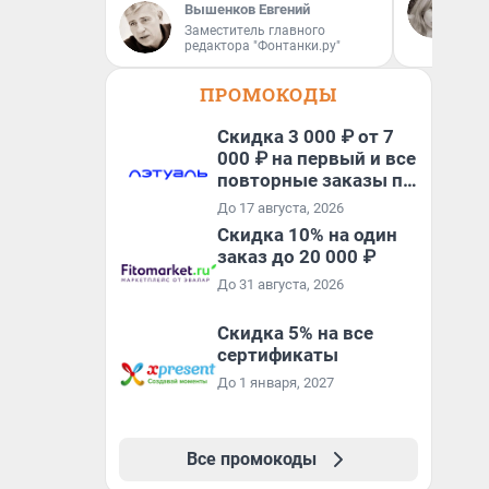
За
Вышенков Евгений
сл
Заместитель главного
ко
редактора "Фонтанки.ру"
ко
ПРОМОКОДЫ
Скидка 3 000 ₽ от 7
000 ₽ на первый и все
повторные заказы по
промокоду МОМЕНТ
До 17 августа, 2026
Скидка 10% на один
заказ до 20 000 ₽
До 31 августа, 2026
Скидка 5% на все
сертификаты
До 1 января, 2027
Все промокоды