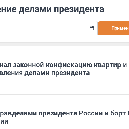
ение делами президента
Примен
знал законной конфискацию квартир и
авления делами президента
правделами президента России и борт
нии