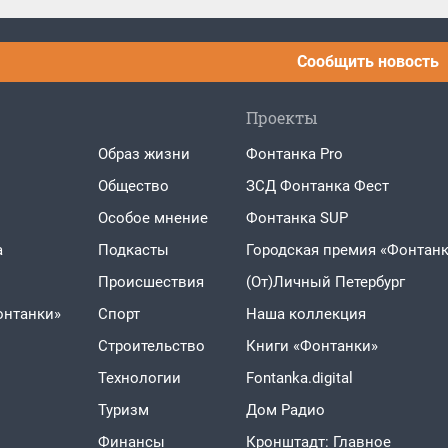
Сообщить новость
Проекты
Образ жизни
Фонтанка Pro
Общество
ЗСД Фонтанка Фест
Особое мнение
Фонтанка SUP
а
Подкасты
Городская премия «Фонтанк
Проиcшествия
(От)Личный Петербург
онтанки»
Спорт
Наша коллекция
Строительство
Книги «Фонтанки»
Технологии
Fontanka.digital
Туризм
Дом Радио
Финансы
Кронштадт: Главное