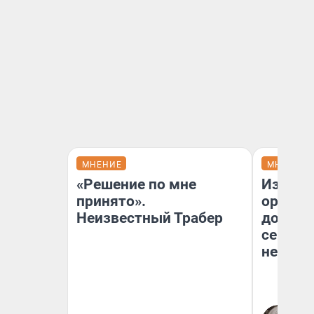
МНЕНИЕ
МНЕНИЕ
«Решение по мне
Изъяти
принято».
оружие
Неизвестный Трабер
довери
сейчас 
невоз
Ев