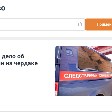
во
Примен
 дело об
ли на чердаке