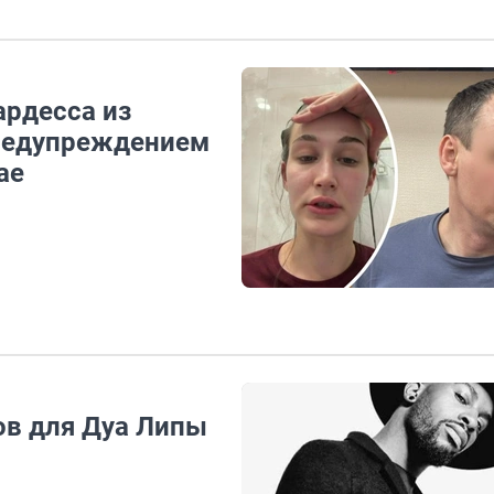
ардесса из
предупреждением
ае
ов для Дуа Липы