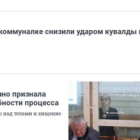
 коммуналке снизили ударом кувалды 
чно признала
бности процесса
о над телами и хищение