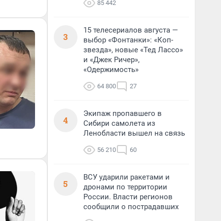
85 442
15 телесериалов августа —
3
выбор «Фонтанки»: «Коп-
звезда», новые «Тед Лассо»
и «Джек Ричер»,
«Одержимость»
64 800
27
Экипаж пропавшего в
4
Сибири самолета из
Ленобласти вышел на связь
56 210
60
ВСУ ударили ракетами и
5
дронами по территории
России. Власти регионов
сообщили о пострадавших