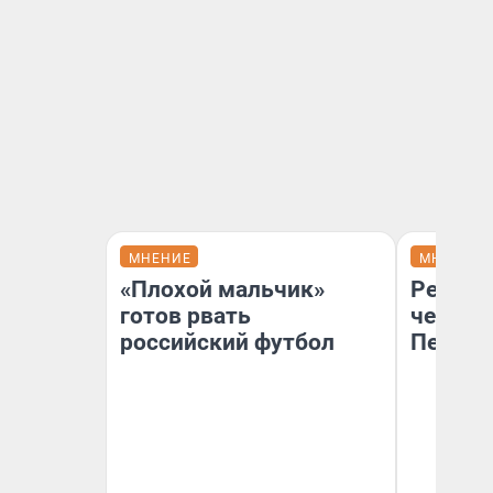
МНЕНИЕ
МНЕНИЕ
«Плохой мальчик»
Ремонт
готов рвать
чему г
российский футбол
Петерб