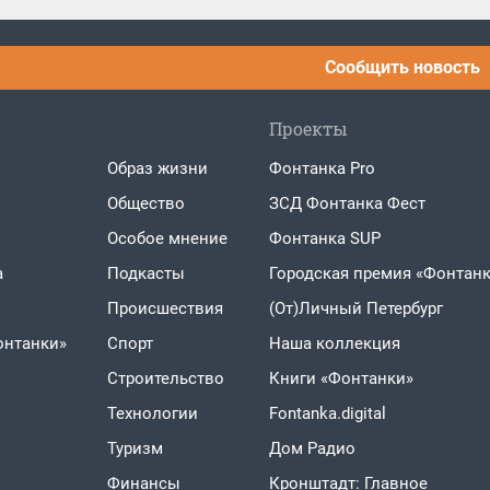
Сообщить новость
Проекты
Образ жизни
Фонтанка Pro
Общество
ЗСД Фонтанка Фест
Особое мнение
Фонтанка SUP
а
Подкасты
Городская премия «Фонтанк
Проиcшествия
(От)Личный Петербург
онтанки»
Спорт
Наша коллекция
Строительство
Книги «Фонтанки»
Технологии
Fontanka.digital
Туризм
Дом Радио
Финансы
Кронштадт: Главное