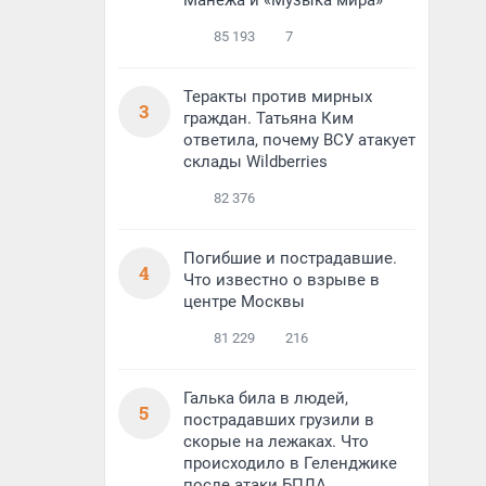
Манежа и «Музыка мира»
85 193
7
Теракты против мирных
3
граждан. Татьяна Ким
ответила, почему ВСУ атакует
склады Wildberries
82 376
Погибшие и пострадавшие.
4
Что известно о взрыве в
центре Москвы
81 229
216
Галька била в людей,
5
пострадавших грузили в
скорые на лежаках. Что
происходило в Геленджике
после атаки БПЛА