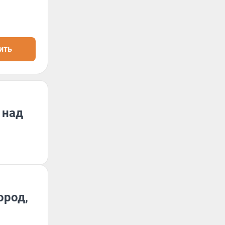
ить
 над
ород,