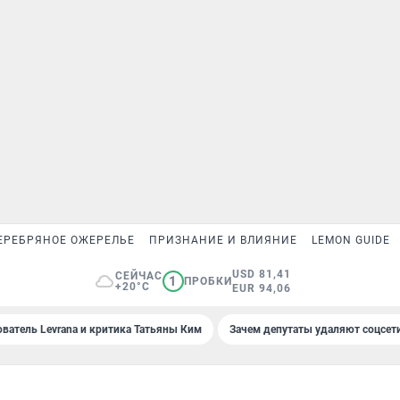
ЕРЕБРЯНОЕ ОЖЕРЕЛЬЕ
ПРИЗНАНИЕ И ВЛИЯНИЕ
LEMON GUIDE
USD 81,41
СЕЙЧАС
1
ПРОБКИ
+20°C
EUR 94,06
ователь Levrana и критика Татьяны Ким
Зачем депутаты удаляют соцсет