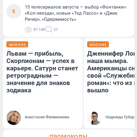
15 телесериалов августа — выбор «Фонтанки»:
5
«Коп-звезда», новые «Тед Лассо» и «Джек
Ричер», «Одержимость»
57 149
27
МНЕНИЕ
МНЕНИЕ
Львам — прибыль,
Дженнифер Лоп
Скорпионам — успех в
наша мымра.
карьере. Сатурн станет
Американцы сн
ретроградным —
свой «Служебн
значение для знаков
роман»: что из 
зодиака
вышло
Анастасия Филимонова
Надежда Губарь
ПРОМОКОДЫ