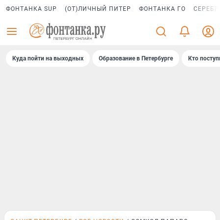
ФОНТАНКА SUP
(ОТ)ЛИЧНЫЙ ПИТЕР
ФОНТАНКА ГО
СЕРЕБР
Куда пойти на выходных
Образование в Петербурге
Кто поступ