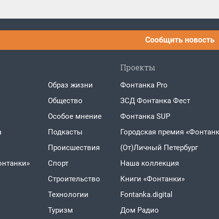
Сообщить новость
Проекты
Образ жизни
Фонтанка Pro
Общество
ЗСД Фонтанка Фест
Особое мнение
Фонтанка SUP
а
Подкасты
Городская премия «Фонтанк
Проиcшествия
(От)Личный Петербург
онтанки»
Спорт
Наша коллекция
Строительство
Книги «Фонтанки»
Технологии
Fontanka.digital
Туризм
Дом Радио