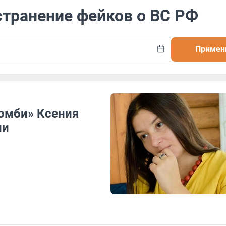
странение фейков о ВС РФ
Примен
зомби» Ксения
ии