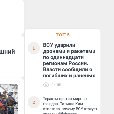
ТОП 5
ВСУ ударили
1
ашний
дронами и ракетами
по одиннадцати
регионам России.
Власти сообщили о
погибших и раненых
114 101
Теракты против мирных
2
граждан. Татьяна Ким
ответила, почему ВСУ атакует