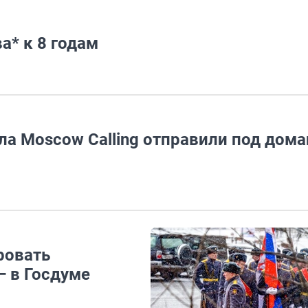
а* к 8 годам
ла Moscow Calling отправили под дом
ровать
— в Госдуме