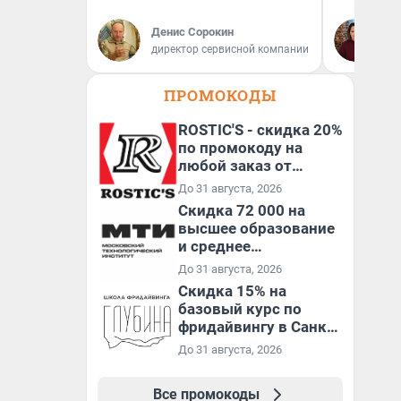
Ок
Денис Сорокин
Пс
директор сервисной компании
пс
ПРОМОКОДЫ
ROSTIC'S - скидка 20%
по промокоду на
любой заказ от
3199₽!
До 31 августа, 2026
Скидка 72 000 на
высшее образование
и среднее
специальное
До 31 августа, 2026
образование в
Скидка 15% на
первый год обучения
базовый курс по
фридайвингу в Санкт-
Петербурге
До 31 августа, 2026
Все промокоды