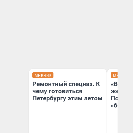
МНЕНИЕ
МНЕНИЕ
Ремонтный спецназ. К
«Выбор
чему готовиться
жестко
Петербургу этим летом
Психол
«бежев