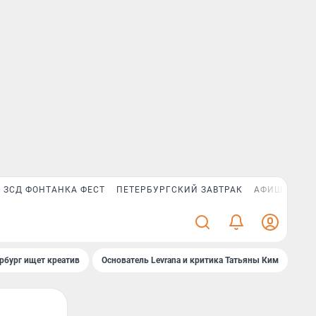
ЗСД ФОНТАНКА ФЕСТ
ПЕТЕРБУРГСКИЙ ЗАВТРАК
АФИША PLUS
рбург ищет креатив
Основатель Levrana и критика Татьяны Ким
Зач