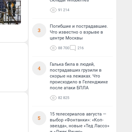
склады Wildberries
91 214
Погибшие и пострадавшие.
3
Что известно о взрыве в
центре Москвы
88 700
216
Галька била в людей,
4
пострадавших грузили в
скорые на лежаках. Что
происходило в Геленджике
после атаки БПЛА
82 825
15 телесериалов августа —
5
выбор «Фонтанки»: «Коп-
звезда», новые «Тед Лассо»
и «Джек Ричер»,