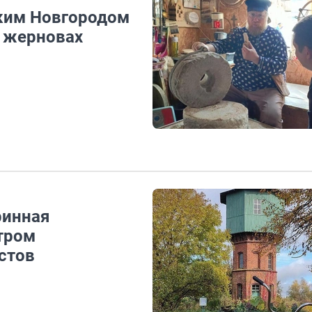
иким Новгородом
х жерновах
ринная
тром
стов