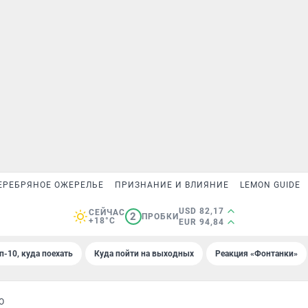
ЕРЕБРЯНОЕ ОЖЕРЕЛЬЕ
ПРИЗНАНИЕ И ВЛИЯНИЕ
LEMON GUIDE
USD 82,17
СЕЙЧАС
2
ПРОБКИ
+18°C
EUR 94,84
п-10, куда поехать
Куда пойти на выходных
Реакция «Фонтанки»
О