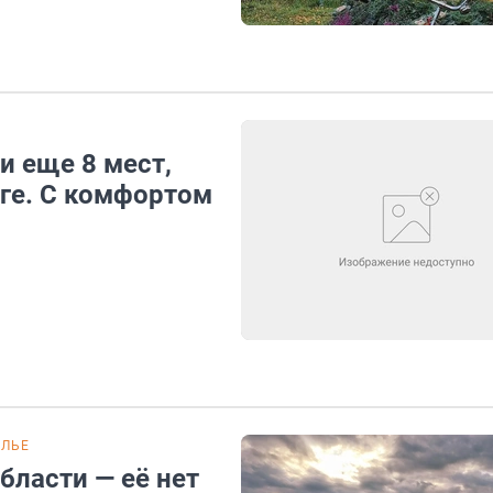
и еще 8 мест,
рге. С комфортом
ЕЛЬЕ
бласти — её нет