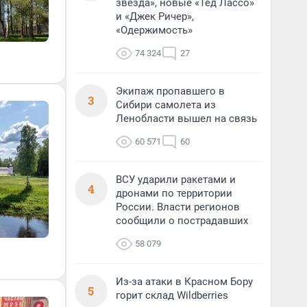
звезда», новые «Тед Лассо»
и «Джек Ричер»,
«Одержимость»
74 324
27
Экипаж пропавшего в
3
Сибири самолета из
Ленобласти вышел на связь
60 571
60
ВСУ ударили ракетами и
4
дронами по территории
России. Власти регионов
сообщили о пострадавших
58 079
Из-за атаки в Красном Бору
5
горит склад Wildberries