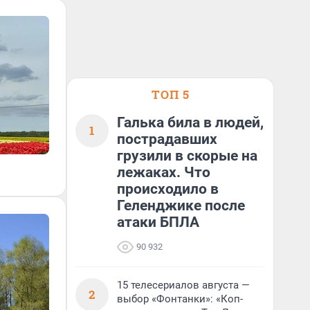
ТОП 5
Галька била в людей,
1
пострадавших
грузили в скорые на
лежаках. Что
происходило в
Геленджике после
атаки БПЛА
90 932
15 телесериалов августа —
2
выбор «Фонтанки»: «Коп-