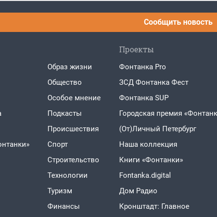
Сообщить новость
Проекты
Образ жизни
Фонтанка Pro
Общество
ЗСД Фонтанка Фест
Особое мнение
Фонтанка SUP
а
Подкасты
Городская премия «Фонтанк
Проиcшествия
(От)Личный Петербург
онтанки»
Спорт
Наша коллекция
Строительство
Книги «Фонтанки»
Технологии
Fontanka.digital
Туризм
Дом Радио
Финансы
Кронштадт: Главное