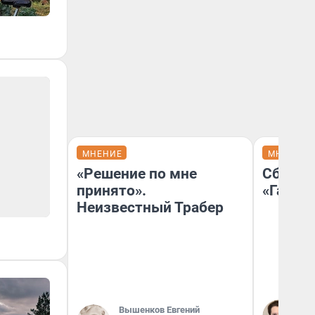
МНЕНИЕ
МНЕНИЕ
«Решение по мне
Сбер п
принято».
«Газпр
Неизвестный Трабер
Ко
Вышенков Евгений
не