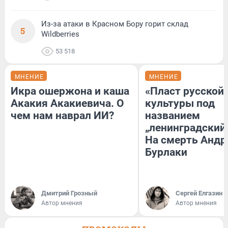
Из-за атаки в Красном Бору горит склад
5
Wildberries
53 518
МНЕНИЕ
МНЕНИЕ
Икра ошержона и каша
«Пласт русской
Акакия Акакиевича. О
культуры под
чем нам наврал ИИ?
названием
„ленинградский 
На смерть Андр
Бурлаки
Дмитрий Грозный
Сергей Елгазин
Автор мнения
Автор мнения