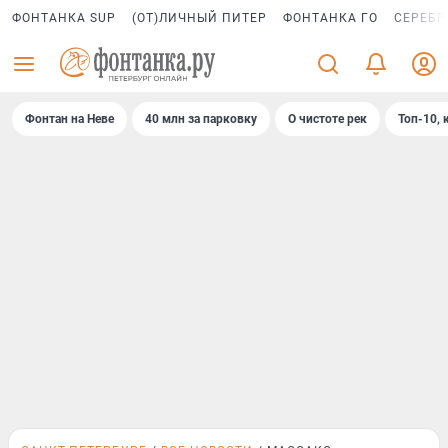
ФОНТАНКА SUP
(ОТ)ЛИЧНЫЙ ПИТЕР
ФОНТАНКА ГО
СЕРЕБР
Фонтан на Неве
40 млн за парковку
О чистоте рек
Топ-10, 