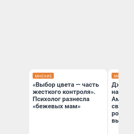
МНЕНИЕ
МНЕНИЕ
«Выбор цвета — часть
Дженни
жесткого контроля».
наша м
Психолог разнесла
Америк
«бежевых мам»
свой «
роман»:
вышло