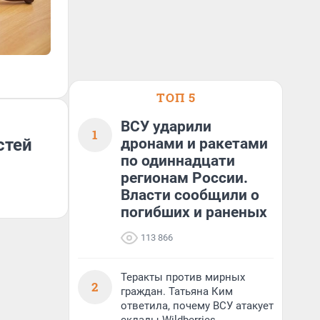
ТОП 5
ВСУ ударили
1
стей
дронами и ракетами
по одиннадцати
регионам России.
Власти сообщили о
погибших и раненых
113 866
Теракты против мирных
2
граждан. Татьяна Ким
ответила, почему ВСУ атакует