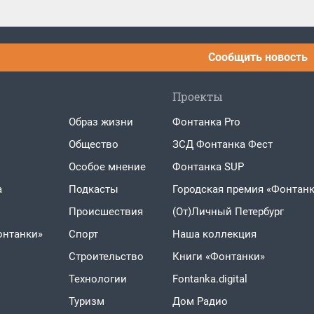
Сообщить новость
Проекты
Образ жизни
Фонтанка Pro
Общество
ЗСД Фонтанка Фест
Особое мнение
Фонтанка SUP
а
Подкасты
Городская премия «Фонтанк
Проиcшествия
(От)Личный Петербург
онтанки»
Спорт
Наша коллекция
Строительство
Книги «Фонтанки»
Технологии
Fontanka.digital
Туризм
Дом Радио