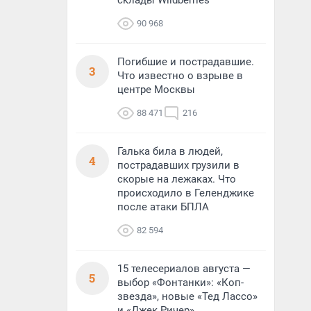
склады Wildberries
90 968
Погибшие и пострадавшие.
3
Что известно о взрыве в
центре Москвы
88 471
216
Галька била в людей,
4
пострадавших грузили в
скорые на лежаках. Что
происходило в Геленджике
после атаки БПЛА
82 594
15 телесериалов августа —
5
выбор «Фонтанки»: «Коп-
звезда», новые «Тед Лассо»
и «Джек Ричер»,