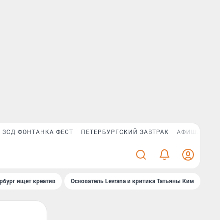
ЗСД ФОНТАНКА ФЕСТ
ПЕТЕРБУРГСКИЙ ЗАВТРАК
АФИША PLUS
рбург ищет креатив
Основатель Levrana и критика Татьяны Ким
Зач