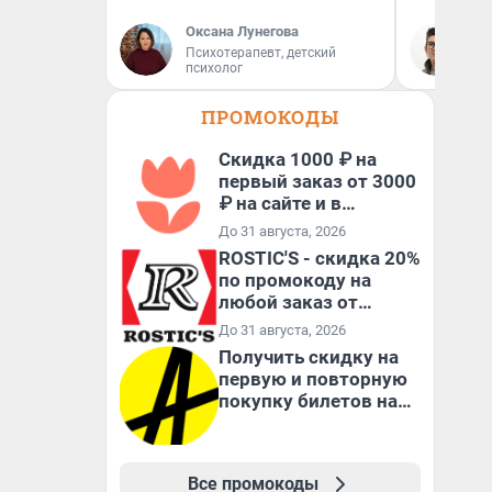
Оксана Лунегова
На
Психотерапевт, детский
психолог
ПРОМОКОДЫ
Скидка 1000 ₽ на
первый заказ от 3000
₽ на сайте и в
приложении
До 31 августа, 2026
ROSTIC'S - скидка 20%
по промокоду на
любой заказ от
3199₽!
До 31 августа, 2026
Получить скидку на
первую и повторную
покупку билетов на
Яндекс Афише
Все промокоды