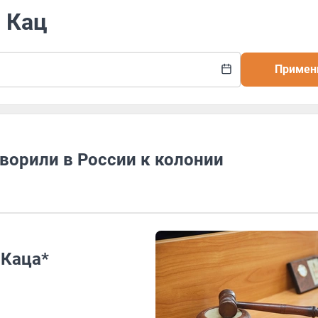
 Кац
Примен
ворили в России к колонии
 Каца*