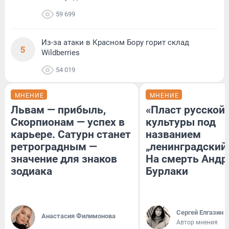
59 699
Из-за атаки в Красном Бору горит склад
5
Wildberries
54 019
МНЕНИЕ
МНЕНИЕ
Львам — прибыль,
«Пласт русской
Скорпионам — успех в
культуры под
карьере. Сатурн станет
названием
ретроградным —
„ленинградский 
значение для знаков
На смерть Андр
зодиака
Бурлаки
Сергей Елгазин
Анастасия Филимонова
Автор мнения