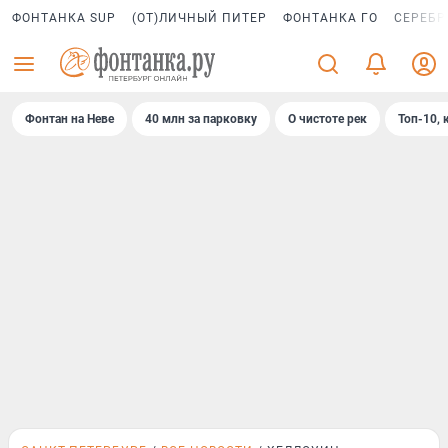
ФОНТАНКА SUP
(ОТ)ЛИЧНЫЙ ПИТЕР
ФОНТАНКА ГО
СЕРЕБР
Фонтан на Неве
40 млн за парковку
О чистоте рек
Топ-10, 