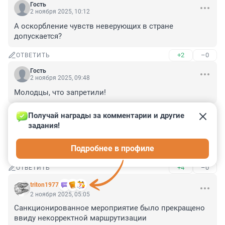
Гость
2 ноября 2025, 10:12
А оскорбление чувств неверующих в стране 
допускается?
+2
–0
ОТВЕТИТЬ
Гость
2 ноября 2025, 09:48
Молодцы, что запретили!
+1
–7
ОТВЕТИТЬ
Получай награды за комментарии и другие 
задания!
Гость
2 ноября 2025, 07:26
Подробнее в профиле
Фарисеи.
+4
–0
ОТВЕТИТЬ
triton1977
2 ноября 2025, 05:05
Санкционированное мероприятие было прекращено 
ввиду некорректной маршрутизации 