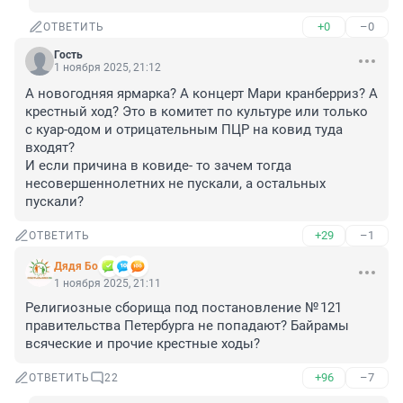
+0
–0
ОТВЕТИТЬ
Гость
1 ноября 2025, 21:12
А новогодняя ярмарка? А концерт Мари кранберриз? А 
крестный ход? Это в комитет по культуре или только 
с куар-одом и отрицательным ПЦР на ковид туда 
входят?

И если причина в ковиде- то зачем тогда 
несовершеннолетних не пускали, а остальных 
пускали?
+29
–1
ОТВЕТИТЬ
Дядя Бо
1 ноября 2025, 21:11
Религиозные сборища под постановление № 121 
правительства Петербурга не попадают? Байрамы 
всяческие и прочие крестные ходы?
+96
–7
ОТВЕТИТЬ
22