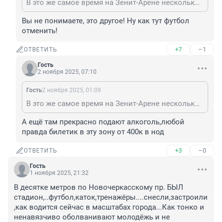
В это же самое время на Зенит-Арене несколько десятков тысяч человек в замкнутом пространстве стадиона с закрытой крышей сидели плечом к плечу 2 часа. Но там, говорят, до начала матча сотрудники Смольного самолично все проверили. Там вирусов КОВИДа не было, 146%
Вы не понимаете, это другое! Ну как тут футбол 
отменить!
+7
–1
ОТВЕТИТЬ
Гость
2 ноября 2025, 07:10
Гость
2 ноября 2025, 01:09
В это же самое время на Зенит-Арене несколько десятков тысяч человек в замкнутом пространстве стадиона с закрытой крышей сидели плечом к плечу 2 часа. Но там, говорят, до начала матча сотрудники Смольного самолично все проверили. Там вирусов КОВИДа не было, 146%
А ещё там прекрасно подают алкоголь,любой 
правда билетик в эту зону от 400к в нод
+3
–0
ОТВЕТИТЬ
Гость
1 ноября 2025, 21:32
В десятке метров по Новочеркасскому пр. БЫЛ 
стадион,..футбол,каток,тренажёры....снесли,застроили
,как водится сейчас в масштабах города...Как тонко и 
ненавязчиво оболванивают молодёжь и не 