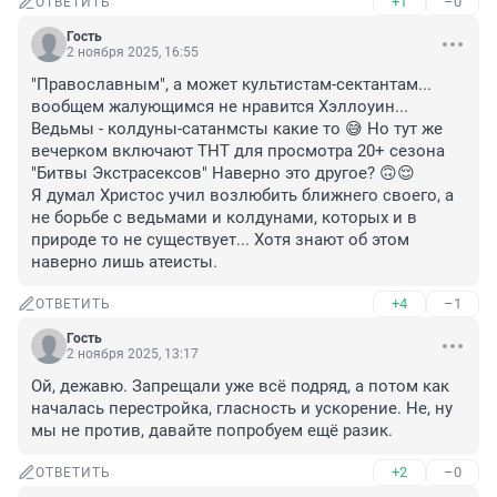
+1
–0
ОТВЕТИТЬ
Гость
2 ноября 2025, 16:55
"Православным", а может культистам-сектантам... 
вообщем жалующимся не нравится Хэллоуин... 
Ведьмы - колдуны-сатанмсты какие то 😅 Но тут же 
вечерком включают ТНТ для просмотра 20+ сезона 
"Битвы Экстрасексов" Наверно это другое? 🙃😌

Я думал Христос учил возлюбить ближнего своего, а 
не борьбе с ведьмами и колдунами, которых и в 
природе то не существует... Хотя знают об этом 
наверно лишь атеисты.
+4
–1
ОТВЕТИТЬ
Гость
2 ноября 2025, 13:17
Ой, дежавю. Запрещали уже всё подряд, а потом как 
началась перестройка, гласность и ускорение. Не, ну 
мы не против, давайте попробуем ещё разик.
+2
–0
ОТВЕТИТЬ