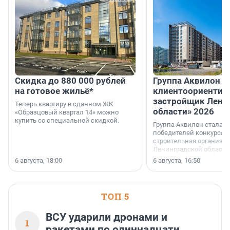
Скидка до 880 000 рублей
Группа Аквилон 
на готовое жильё*
клиентоориентир
застройщик Лени
Теперь квартиру в сданном ЖК
области» 2026
«Образцовый квартал 14» можно
купить со специальной скидкой.
Группа Аквилон стала 
победителей конкурса 
строительная организа
Ленинградской области 
номинации «Самый
6 августа, 18:00
6 августа, 16:50
клиентоориентированн
застройщик Ленинград
области».
ТОП 5
ВСУ ударили дронами и
1
ракетами по одиннадцати