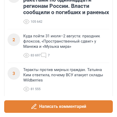
регионам России. Власти
сообщили о погибших и раненых
105 642
Куда пойти 31 июля–2 августа: праздник
2
флоксов, «Пространственный сдвиг» у
Манежа и «Музыка мира»
83 697
7
Теракты против мирных граждан. Татьяна
3
Ким ответила, почему ВСУ атакует склады
Wildberries
81 555
Погибшие и пострадавшие. Что известно о
Написать комментарий
4
взрыве в центре Москвы