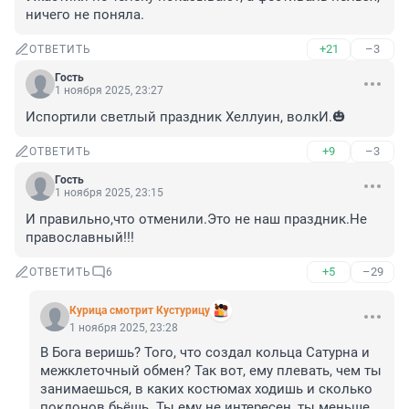
ничего не поняла.
+21
–3
ОТВЕТИТЬ
Гость
1 ноября 2025, 23:27
Испортили светлый праздник Хеллуин, волкИ.🎃
+9
–3
ОТВЕТИТЬ
Гость
1 ноября 2025, 23:15
И правильно,что отменили.Это не наш праздник.Не 
православный!!!
+5
–29
ОТВЕТИТЬ
6
Курица смотрит Кустурицу
1 ноября 2025, 23:28
В Бога веришь? Того, что создал кольца Сатурна и 
межклеточный обмен? Так вот, ему плевать, чем ты 
занимаешься, в каких костюмах ходишь и сколько 
поклонов бьёшь. Ты ему не интересен, ты меньше 