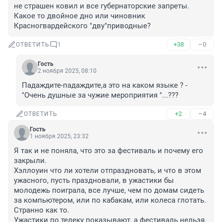
не страшен ковил и все губернаторские запреты. 
Какое то двойное дно или чиновник 
Красногвардейского "дву"приводные?
+38
–0
ОТВЕТИТЬ
1
Гость
2 ноября 2025, 08:10
Падаждите-падаждите,а это на каком языке ? - 
"Очень душные за чужие мероприятия "...???
+2
–4
ОТВЕТИТЬ
Гость
1 ноября 2025, 23:32
Я так и не поняла, что это за фестиваль и почему его 
закрыли.

Хэллоуин что ли хотели отпраздновать, и что в этом 
ужасного, пусть праздновали, в ужастики бы 
молодежь поиграла, все лучше, чем по домам сидеть 
за компьютером, или по кабакам, или колеса глотать.

Странно как то.

Ужастики по телеку показывают, а фестиваль нельзя, 