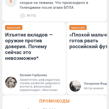
5
скорые на лежаках. Что происходило в
Геленджике после атаки БПЛА
79 772
МНЕНИЕ
МНЕНИЕ
Изъятие вкладов —
«Плохой мальчи
оружие против
готов рвать
доверия. Почему
российский фут
сейчас это
невозможно*
Евгения Горбунова
Заместитель шеф-редактора
службы развития цифрового
Погорелов Федо
контента, финансовый
Автор мнения
корреспондент «Фонтанки»
ПРОМОКОДЫ