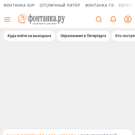
ФОНТАНКА SUP
(ОТ)ЛИЧНЫЙ ПИТЕР
ФОНТАНКА ГО
СЕРЕБР
Куда пойти на выходных
Образование в Петербурге
Кто поступ