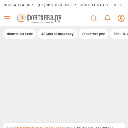
ФОНТАНКА SUP
(ОТ)ЛИЧНЫЙ ПИТЕР
ФОНТАНКА ГО
СЕРЕБР
Фонтан на Неве
40 млн за парковку
О чистоте рек
Топ-10, 