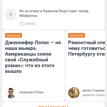
Из-за атаки в Красном Бору горит склад
5
Wildberries
53 072
МНЕНИЕ
МНЕНИЕ
Дженнифер Лопес — не
Ремонтный спец
наша мымра.
чему готовитьс
Американцы сняли
Петербургу эти
свой «Служебный
роман»: что из этого
вышло
Денис Сорокин
Надежда Губарь
директор сервис