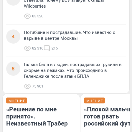
ответила, почему ВСУ атакует склады
Wildberries
83 520
Погибшие и пострадавшие. Что известно о
4
взрыве в центре Москвы
82 316
216
Галька била в людей, пострадавших грузили в
5
скорые на лежаках. Что происходило в
Геленджике после атаки БПЛА
75 901
МНЕНИЕ
МНЕНИЕ
«Решение по мне
«Плохой мальчи
принято».
готов рвать
Неизвестный Трабер
российский фут