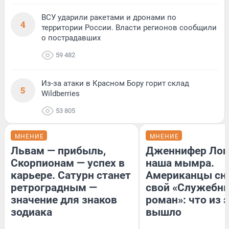
ВСУ ударили ракетами и дронами по
4
территории России. Власти регионов сообщили
о пострадавших
59 482
Из-за атаки в Красном Бору горит склад
5
Wildberries
53 805
МНЕНИЕ
МНЕНИЕ
Львам — прибыль,
Дженнифер Лоп
Скорпионам — успех в
наша мымра.
карьере. Сатурн станет
Американцы сн
ретроградным —
свой «Служебн
значение для знаков
роман»: что из 
зодиака
вышло