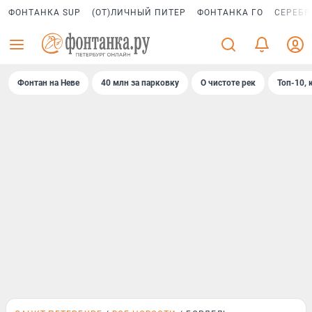
ФОНТАНКА SUP
(ОТ)ЛИЧНЫЙ ПИТЕР
ФОНТАНКА ГО
СЕРЕБР
Фонтан на Неве
40 млн за парковку
О чистоте рек
Топ-10, 