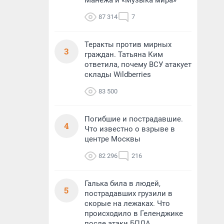
Манежа и «Музыка мира»
87 314
7
Теракты против мирных
3
граждан. Татьяна Ким
ответила, почему ВСУ атакует
склады Wildberries
83 500
Погибшие и пострадавшие.
4
Что известно о взрыве в
центре Москвы
82 296
216
Галька била в людей,
5
пострадавших грузили в
скорые на лежаках. Что
происходило в Геленджике
после атаки БПЛА