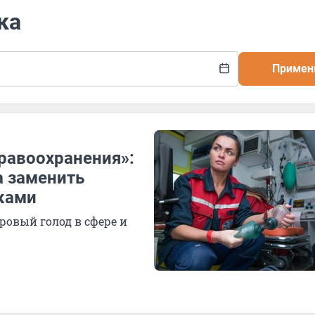
ка
Примен
равоохранения»:
а заменить
ками
ровый голод в сфере и