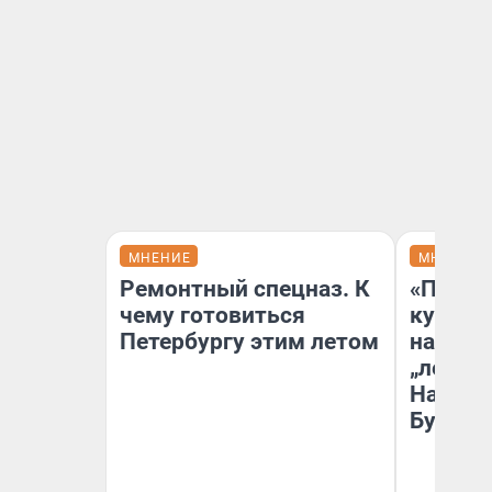
МНЕНИЕ
МНЕНИЕ
Ремонтный спецназ. К
«Пласт
чему готовиться
культу
Петербургу этим летом
назван
„ленинг
На сме
Бурлак