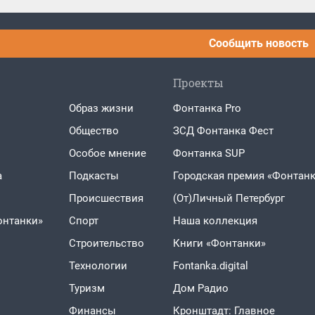
Сообщить новость
Проекты
Образ жизни
Фонтанка Pro
Общество
ЗСД Фонтанка Фест
Особое мнение
Фонтанка SUP
а
Подкасты
Городская премия «Фонтанк
Проиcшествия
(От)Личный Петербург
онтанки»
Спорт
Наша коллекция
Строительство
Книги «Фонтанки»
Технологии
Fontanka.digital
Туризм
Дом Радио
Финансы
Кронштадт: Главное