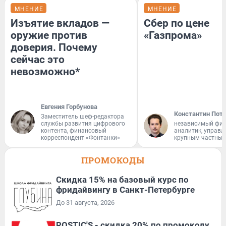
МНЕНИЕ
МНЕНИЕ
Изъятие вкладов —
Сбер по цене
оружие против
«Газпрома»
доверия. Почему
сейчас это
невозможно*
Евгения Горбунова
Константин Пот
Заместитель шеф-редактора
службы развития цифрового
независимый фи
контента, финансовый
аналитик, управ
корреспондент «Фонтанки»
крупным частным
ПРОМОКОДЫ
Скидка 15% на базовый курс по
фридайвингу в Санкт-Петербурге
До 31 августа, 2026
ROSTIC'S - скидка 20% по промокоду