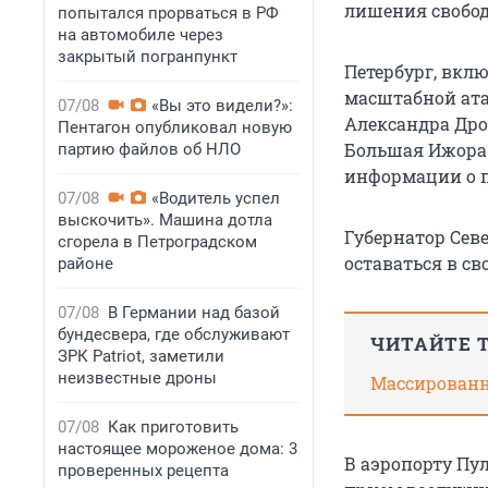
лишения свобо
попытался прорваться в РФ
на автомобиле через
закрытый погранпункт
Петербург, вкл
масштабной ата
07/08
«Вы это видели?»:
Александра Дро
Пентагон опубликовал новую
Большая Ижора.
партию файлов об НЛО
информации о п
07/08
«Водитель успел
выскочить». Машина дотла
Губернатор Сев
сгорела в Петроградском
оставаться в св
районе
07/08
В Германии над базой
бундесвера, где обслуживают
ЧИТАЙТЕ 
ЗРК Patriot, заметили
неизвестные дроны
Массированна
07/08
Как приготовить
настоящее мороженое дома: 3
В аэропорту Пу
проверенных рецепта