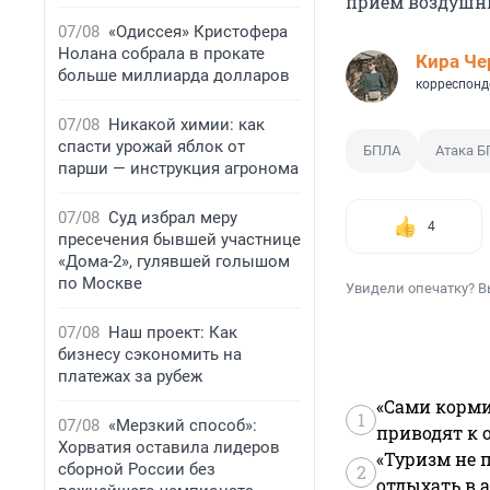
прием воздушны
07/08
«Одиссея» Кристофера
Нолана собрала в прокате
Кира Ч
больше миллиарда долларов
корреспонд
07/08
Никакой химии: как
спасти урожай яблок от
БПЛА
Атака 
парши — инструкция агронома
07/08
Суд избрал меру
4
пресечения бывшей участнице
«Дома-2», гулявшей голышом
по Москве
Увидели опечатку? В
07/08
Наш проект: Как
бизнесу сэкономить на
платежах за рубеж
«Сами корми
1
07/08
«Мерзкий способ»:
приводят к 
Хорватия оставила лидеров
«Туризм не 
сборной России без
2
отдыхать в а