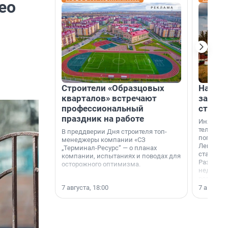
ео
Строители «Образцовых
На вод
кварталов» встречают
зарабо
профессиональный
станци
праздник на работе
Инженер
телеком-
В преддверии Дня строителя топ-
популярн
менеджеры компании «СЗ
Ленингра
„Терминал-Ресурс“ — о планах
станции 
компании, испытаниях и поводах для
Раздолин
осторожного оптимизма.
недалеко
водопада
7 августа, 18:00
7 августа,