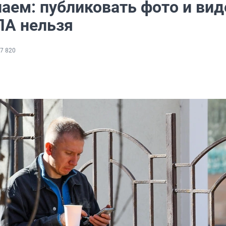
аем: публиковать фото и вид
ЛА нельзя
7 820