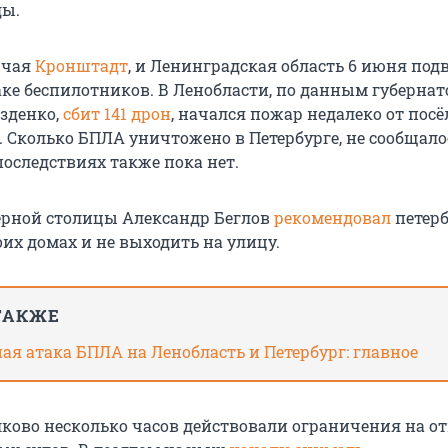
ды.
ючая
Кронштадт
, и Ленинградская область 6 июня под
ке беспилотников. В Ленобласти, по данным губернат
зденко,
сбит 141 дрон
, начался пожар недалеко от посё
 Сколько БПЛА уничтожено в Петербурге, не сообщало
оследствиях также пока нет.
ерной столицы Александр Беглов
рекомендовал
петер
оих домах и не выходить на улицу.
ТАКЖЕ
я атака БПЛА на Ленобласть и Петербург: главное
лково несколько часов действовали ограничения на о