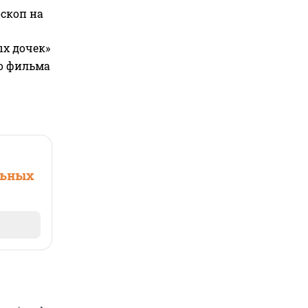
оскоп на
ых дочек»
го фильма
льных