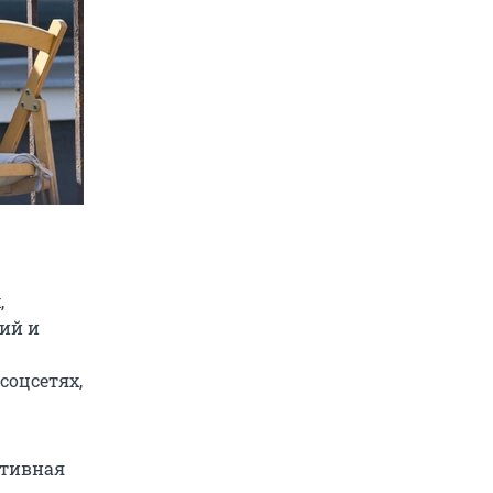
,
ий и
соцсетях,
ативная