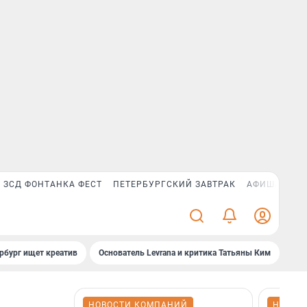
ЗСД ФОНТАНКА ФЕСТ
ПЕТЕРБУРГСКИЙ ЗАВТРАК
АФИША PLUS
рбург ищет креатив
Основатель Levrana и критика Татьяны Ким
Зач
НОВОСТИ КОМПАНИЙ
НОВОС