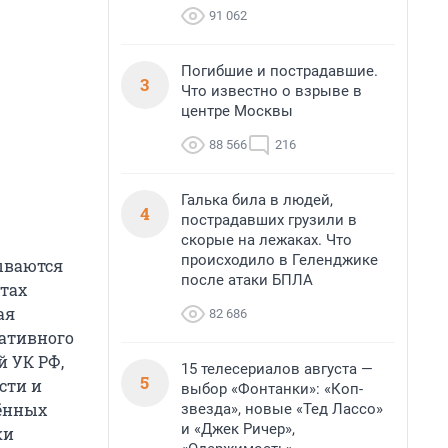
91 062
Погибшие и пострадавшие.
3
Что известно о взрыве в
центре Москвы
88 566
216
Галька била в людей,
4
пострадавших грузили в
скорые на лежаках. Что
происходило в Геленджике
ываются
после атаки БПЛА
ктах
ая
82 686
ративного
й УК РФ,
15 телесериалов августа —
5
сти и
выбор «Фонтанки»: «Коп-
ённых
звезда», новые «Тед Лассо»
и «Джек Ричер»,
ки