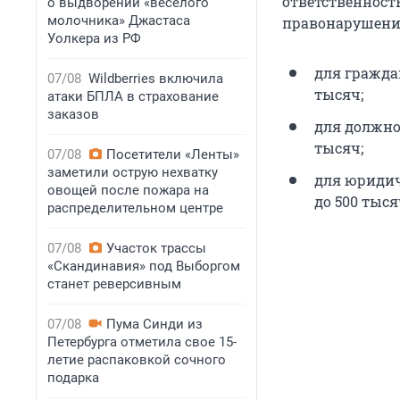
ответственност
о выдворении «веселого
молочника» Джастаса
правонарушени
Уолкера из РФ
для гражда
07/08
Wildberries включила
тысяч;
атаки БПЛА в страхование
заказов
для должнос
тысяч;
07/08
Посетители «Ленты»
заметили острую нехватку
для юридиче
овощей после пожара на
до 500 тыся
распределительном центре
07/08
Участок трассы
«Скандинавия» под Выборгом
станет реверсивным
07/08
Пума Синди из
Петербурга отметила свое 15-
летие распаковкой сочного
подарка