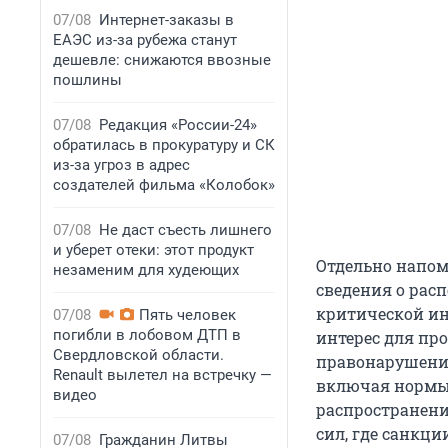
07/08
Интернет-заказы в
ЕАЭС из-за рубежа станут
дешевле: снижаются ввозные
пошлины
07/08
Редакция «России-24»
обратилась в прокуратуру и СК
из-за угроз в адрес
создателей фильма «Колобок»
07/08
Не даст съесть лишнего
и уберет отеки: этот продукт
Отдельно напом
незаменим для худеющих
сведения о расп
критической и
07/08
Пять человек
погибли в лобовом ДТП в
интерес для пр
Свердловской области.
правонарушения
Renault вылетел на встречку —
включая нормы 
видео
распространен
сил, где санкц
07/08
Гражданин Литвы