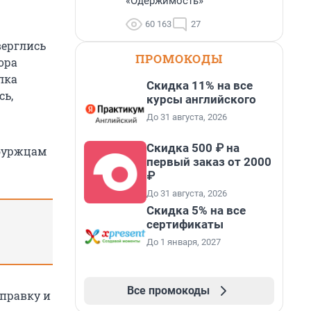
«Одержимость»
60 163
27
верглись
ПРОМОКОДЫ
ора
лка
Скидка 11% на все
сь,
курсы английского
До 31 августа, 2026
Скидка 500 ₽ на
буржцам
первый заказ от 2000
₽
До 31 августа, 2026
Скидка 5% на все
сертификаты
До 1 января, 2027
Все промокоды
тправку и