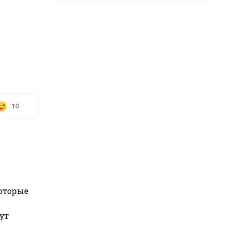
10
которые
ут