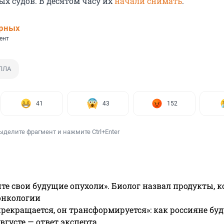
х судов. В десятом часу их
начали снимать
.
ерных
ент
БПЛА
41
43
152
ыделите фрагмент и нажмите Ctrl+Enter
те свои будущие опухоли». Биолог назвал продукты, 
онкологии
прекращается, он трансформируется»: как россияне буд
вгусте — ответ эксперта