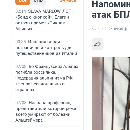
Все
СПБ
24 часа
Напомин
02:14
SLAVA MARLOW, ЛСП,
атак БП
«Бонд с кнопкой». Елагин
остров примет «Пикник
Афиши»
6 июня 2026, 09:35
00:35
Испания вводит
пограничный контроль для
путешественников из Италии
07/08
Во Французских Альпах
погибла россиянка.
Федерация альпинизма РФ:
«Непрофессионально и
странно»
07/08
Названа профессия,
представители которой реже
всего умирают от болезни
Альцгеймера