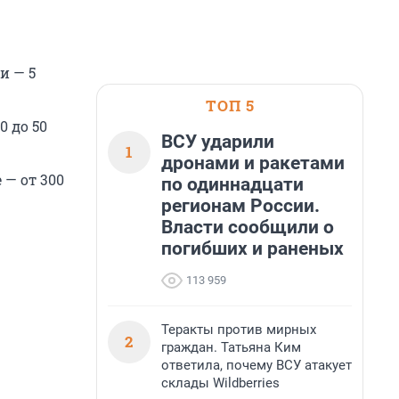
и — 5
ТОП 5
0 до 50
ВСУ ударили
1
дронами и ракетами
 — от 300
по одиннадцати
регионам России.
Власти сообщили о
погибших и раненых
113 959
Теракты против мирных
2
граждан. Татьяна Ким
ответила, почему ВСУ атакует
склады Wildberries