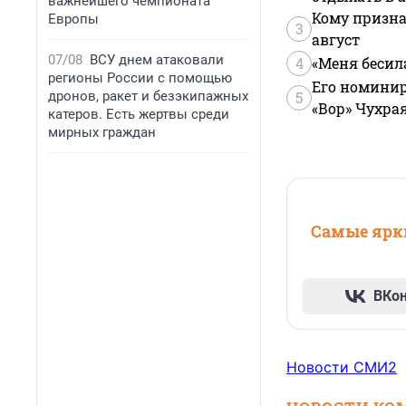
важнейшего чемпионата
Кому призна
Европы
3
август
07/08
ВСУ днем атаковали
4
«Меня бесил
регионы России с помощью
Его номинир
дронов, ракет и безэкипажных
5
«Вор» Чухра
катеров. Есть жертвы среди
мирных граждан
Самые ярки
ВКо
Новости СМИ2