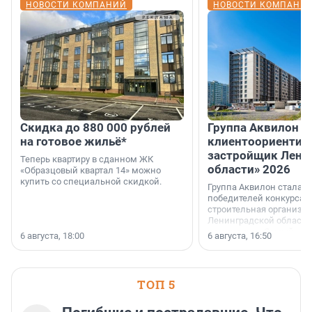
НОВОСТИ КОМПАНИЙ
НОВОСТИ КОМПАНИ
Скидка до 880 000 рублей
Группа Аквилон 
на готовое жильё*
клиентоориентир
застройщик Лени
Теперь квартиру в сданном ЖК
области» 2026
«Образцовый квартал 14» можно
купить со специальной скидкой.
Группа Аквилон стала 
победителей конкурса 
строительная организа
Ленинградской области 
номинации «Самый
6 августа, 18:00
6 августа, 16:50
клиентоориентированн
застройщик Ленинград
области».
ТОП 5