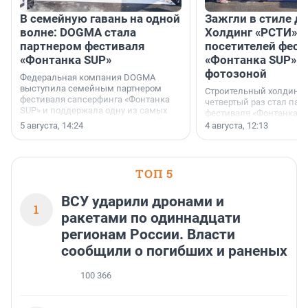
В семейную гавань на одной
Зажгли в стиле ди
волне: DOGMA стала
Холдинг «РСТИ» 
партнером фестиваля
посетителей фест
«Фонтанка SUP»
«Фонтанка SUP» я
фотозоной
Федеральная компания DOGMA
выступила семейным партнером
Строительный холдинг 
фестиваля сапсерфинга «Фонтанка
четвертый раз стал пар
SUP» и поддержала одну из самых
фестиваля «Фонтанка S
ярких и романтичных номинаций —
раз компания стремится
5 августа, 14:24
4 августа, 12:13
«SUP-свадьба».
привезти корпоративну
и подарить настоящий 
посетителям фестиваля
необычной фотозоне.
ТОП 5
ВСУ ударили дронами и
1
ракетами по одиннадцати
регионам России. Власти
сообщили о погибших и раненых
100 366