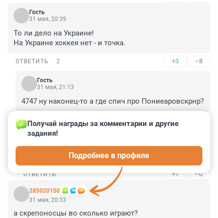
Гость
31 мая, 20:39
То ли дело на Украине!

На Украине хоккея нет - и точка.
+3
–8
ОТВЕТИТЬ
2
Гость
31 мая, 21:13
4747 ну наконец-то а где спич про Пониеаровскрнр?
+0
–0
ОТВЕТИТЬ
Получай награды за комментарии и другие 
задания!
Гость
1 июня, 00:10
Подробнее в профиле
На па Раше нет нт хоккея, ни футбола. Гыгыгыгы.
+1
–0
ОТВЕТИТЬ
285020150
31 мая, 20:33
а скрепоносцы во сколько играют?