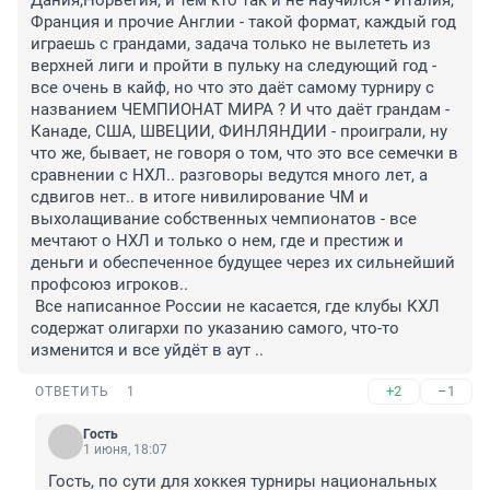
Дания,Норвегия, и тем кто так и не научился - Италия, 
Франция и прочие Англии - такой формат, каждый год 
играешь с грандами, задача только не вылететь из 
верхней лиги и пройти в пульку на следующий год - 
все очень в кайф, но что это даёт самому турниру с 
названием ЧЕМПИОНАТ МИРА ? И что даёт грандам - 
Канаде, США, ШВЕЦИИ, ФИНЛЯНДИИ - проиграли, ну 
что же, бывает, не говоря о том, что это все семечки в 
сравнении с НХЛ.. разговоры ведутся много лет, а 
сдвигов нет.. в итоге нивилирование ЧМ и 
выхолащивание собственных чемпионатов - все 
мечтают о НХЛ и только о нем, где и престиж и 
деньги и обеспеченное будущее через их сильнейший 
профсоюз игроков..

 Все написанное России не касается, где клубы КХЛ 
содержат олигархи по указанию самого, что-то 
изменится и все уйдёт в аут ..
+2
–1
ОТВЕТИТЬ
1
Гость
1 июня, 18:07
Гость, по сути для хоккея турниры национальных 