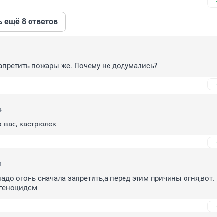
ь ещё 8 ответов
апретить пожары же. Почему не додумались?
4
о вас, кастрюлек
4
надо огонь сначала запретить,а перед этим причины огня,вот.

 геноцидом