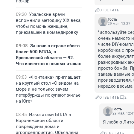
пожар
ОТВЕТИТЬ
09:20
Уральские врачи
Гость
вспомнили методику XIX века,
29 мая, 12:27
чтобы помочь женщине,
приехавшей в командировку
"используйте се
очень немного и
числе DIY-компл
09:08
За ночь в стране сбито
коробочка с про
более 600 БПЛА, в
более аккумулят
Ярославской области — 92.
разнородных акк
Что известно о ночных атаках
просто бомба. П
заказываемые от
09:03
«Фонтанка» приглашает
производителя. 
на круглый стол «С видом на
нередко весьма 
море и не только: зачем
петербуржцы покупают жилье
ОТВЕТИТЬ
2
на Юге»
Гость
29 мая, 12:4
08:45
Из-за атаки БПЛА в
Воронежской области
Я люблю Литока
повреждены дома и
агропредприятия. Объявлена
ОТВЕТИТЬ