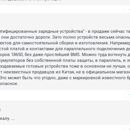
ртифицированные зарядные устройства" - в продаже сейчас та
 они достаточно дороги. Зато полно устройств весьма опасных
ектов для самостоятельной сборки и изготовления. Например,
стой платой и контактами для параллельного подключения де
оров 18650, без даже простейшей BMS. Можно туда воткнуть д
умуляторов без собственной платы защиты, в параллель, и эт
родаваемые готовые устройства тоже в основном не лучше, о
 неизвестных продавцов из Китая, не в официальном магази
Это может быть что угодно, даже с маркировкой известного бр
опасное.
1
лу. ...