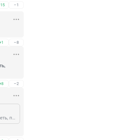
+15
–1
+1
–8
ь, 
+8
–2
вот как раз из-за китайского пауэрбанка вполне мог возникнуть и всё сгореть, потому что 99% населения понятия не имеют, чем тушить литиевые аккумы