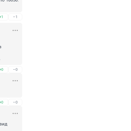
о 18650. 
+1
–1
 
.
+0
–0
+0
–0
вид 