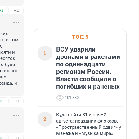
+2
–2
ких 
ТОП 5
, в том 
 
ВСУ ударили
1
сяти и 
дронами и ракетами
есяток 
по одиннадцати
о будет 
регионам России.
собенно 
не 
Власти сообщили о
енда, и 
погибших и раненых
101 880
+3
–0
Куда пойти 31 июля–2
2
августа: праздник флоксов,
«Пространственный сдвиг» у
Манежа и «Музыка мира»
+0
–0