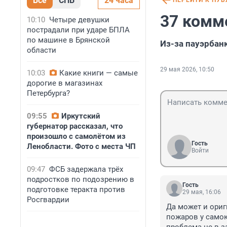
Все
СПБ
24 часа
ПЕРЕЙТИ К ПУ
37 комм
10:10
Четыре девушки
пострадали при ударе БПЛА
по машине в Брянской
Из-за пауэрбан
области
29 мая 2026, 10:50
10:03
Какие книги — самые
дорогие в магазинах
Петербурга?
09:55
Иркутский
губернатор рассказал, что
произошло с самолётом из
Гость
Ленобласти. Фото с места ЧП
Войти
09:47
ФСБ задержала трёх
подростков по подозрению в
Гость
подготовке теракта против
29 мая, 16:06
Росгвардии
Да может и ориг
пожаров у самока