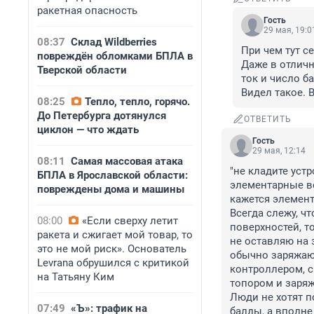
ракетная опасность
Гость
29 мая, 19:0
08:37
Склад Wildberries
При чем тут с
повреждён обломками БПЛА в
Даже в отлич
Тверской области
ток и число ба
Видел такое. 
08:25
Тепло, тепло, горячо.
До Петербурга дотянулся
ОТВЕТИТЬ
циклон — что ждать
Гость
29 мая, 12:14
08:11
Самая массовая атака
"не кладите устр
БПЛА в Ярославской области:
элементарные ве
повреждены дома и машины
кажется элемент
Всегда слежу, ч
08:00
«Если сверху летит
поверхностей, т
ракета и сжигает мой товар, то
не оставляю на 
это не мой риск». Основатель
обычно заряжаю 
Levrana обрушился с критикой
контроллером, с
на Татьяну Ким
топором и заряжа
Люди не хотят п
07:49
«Ъ»: трафик на
балды, а вполне