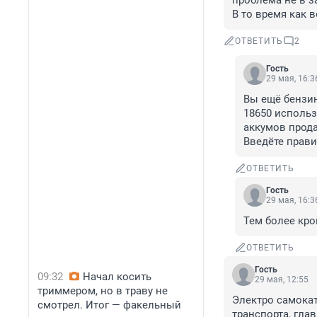
проблема не в за
В то время как 
ОТВЕТИТЬ
2
Гость
29 мая, 16:3
Вы ещё бензин
18650 использ
аккумов прода
Введёте прави
ОТВЕТИТЬ
Гость
29 мая, 16:3
Тем более кро
ОТВЕТИТЬ
Гость
09:32
Начал косить
29 мая, 12:55
триммером, но в траву не
Электро самока
смотрел. Итог — факельный
транспорта, гла