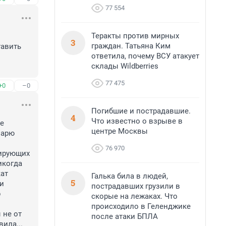
77 554
Теракты против мирных
3
граждан. Татьяна Ким
авить 
ответила, почему ВСУ атакует
склады Wildberries
77 475
+0
–0
Погибшие и пострадавшие.
4
Что известно о взрыве в
е 
центре Москвы
арю 
76 970
ирующих 
когда 
ат 
Галька била в людей,
5
и 
пострадавших грузили в
 
скорые на лежаках. Что
происходило в Геленджике
не от 
после атаки БПЛА
ила...