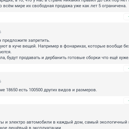
рядке, а то, что у нас в стране никаких правил до сих пор нет п
во всём мире их свободная продажа уже как лет 5 ограничена.
6
 предложите запретить.

уют в куче вещей. Например в фонариках, которые вообще без
ются.

ла, будут продавать и дербанить готовые сборки что ещё хуже
6
ме 18650 есть 100500 других видов и размеров.
ты и электро автомобили в каждый дом, самый экологичный 
вное дешёвый в эксплуатации