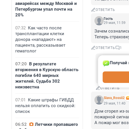
авиарейсах между Москвой и
Петербургом упал почти на
ОТВЕТИТЬ
20%
Гость
29 мая, 11:59
07:32
Как часто после
Зачем сознались
трансплантации клетки
Теперь страховку
донора «нападают» на
пациента, рассказывает
ОТВЕТИТЬ
1
гематолог
Гость
Получай 
29 мая, 12:0
07:20
В результате
вторжения в Курскую область
И если бы не 
погибли 640 мирных
страховщики н
жителей. Судьба 302
неизвестна
ОТВЕТИТЬ
Slava_Rossii2
07:01
Какие штрафы ГИБДД
29 мая, 11:40
нельзя оплатить со скидкой:
Дом сгорел из-з
список
пожарной сигнал
А пожар мог воз
06:52
Летчики пропавшего