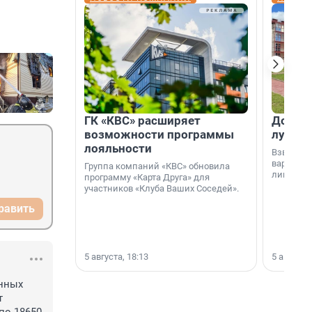
ГК «КВС» расширяет
Дом ил
возможности программы
лучше 
лояльности
Взвешива
варианто
Группа компаний «КВС» обновила
лишнего 
программу «Карта Друга» для
участников «Клуба Ваших Соседей».
равить
5 августа, 18:13
5 августа,
нных 
 