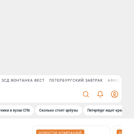
ЗСД ФОНТАНКА ФЕСТ
ПЕТЕРБУРГСКИЙ ЗАВТРАК
АФИША PLUS
ники в вузах СПб
Сколько стоят арбузы
Петербург ищет креатив
НОВОСТИ КОМПАНИЙ
НОВОС