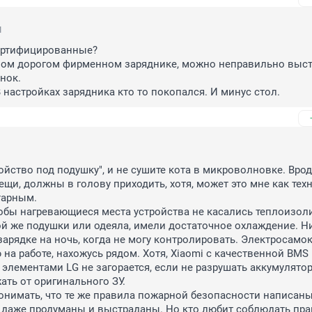
1
ертифицированные?

ном дорогом фирменном заряднике, можно неправильно выст
нок.

В настройках зарядника кто то покопался. И минус стол.
ойство под подушку", и не сушите кота в микроволновке. Врод
щи, должны в голову приходить, хотя, может это мне как техн
арным.

тобы нагревающиеся места устройства не касались теплоизол
ой же подушки или одеяла, имели достаточное охлаждение. Ни
зарядке на ночь, когда не могу контролировать. Электросамок
на работе, нахожусь рядом. Хотя, Xiaomi с качественной BMS 
 элементами LG не загорается, если не разрушать аккумулятор
ть от оригинального ЗУ.

онимать, что те же правила пожарной безопасности написаны 
 даже продуманы и выстраданы. Но кто любит соблюдать прав