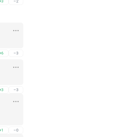
+3
–2
+6
–3
+3
–3
+1
–0