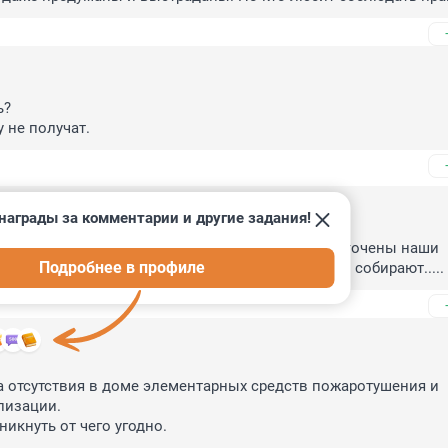
?

 не получат.
награды за комментарии и другие задания!
6
сознались, всё равно не получили бы.....ну не заточены наши 
Подробнее в профиле
а выплаты,тут вам не Европа,тут только взносы собирают.....
а отсутствия в доме элементарных средств пожаротушения и 
изации.

никнуть от чего угодно.