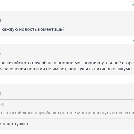
4
е каждую новость коментишь?
8
-за китайского пауэрбанка вполне мог возникнуть и всё сгорет
% населения понятия не имеют, чем тушить литиевые аккумы
0
:48
м надо тушить