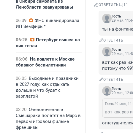
в Сибири самолета из
ОТВЕТИТЬ
11
Ленобласти эвакуированы
Гость
06:39
ФНС ликвидировала
29 мая, 11:4
ИП Земфиры*
ты на фонтан
06:25
Петербург вышел на
ОТВЕТИТЬ
пик тепла
Гость
29 мая, 11:4
06:06
На подлете к Москве
вот как раз из
сбивают беспилотники
потому что 99
06:05
Выходные и праздники
ОТВЕТИТЬ
в 2027 году: как отдыхать
Гость
дольше и что будет с
29 мая, 12:0
зарплатой
Гость
29 мая, 11
03:20
Очеловеченные
Смешарики полетят на Марс в
первом игровом фильме
огнетушителе
франшизы