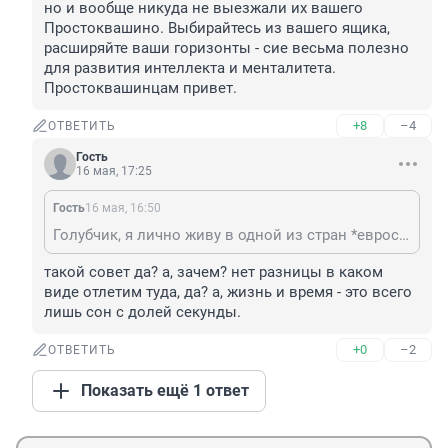
но и вообще никуда не выезжали их вашего 
Простоквашино. Выбирайтесь из вашего ящика, 
расширяйте ваши горизонты - сие весьма полезно 
для развития интеллекта и менталитета. 
Простоквашинцам привет.
+8
–4
ОТВЕТИТЬ
Гость
16 мая, 17:25
Гость
16 мая, 16:50
Голубчик, я лично живу в одной из стран *евросовка*, и судя по вашему комментарию, мне думается, что вы не были не только в *евросовке*, но и вообще никуда не выезжали их вашего Простоквашино. Выбирайтесь из вашего ящика, расширяйте ваши горизонты - сие весьма полезно для развития интеллекта и менталитета. Простоквашинцам привет.
такой совет да? а, зачем? нет разницы в каком 
виде отлетим туда, да? а, жизнь и время - это всего 
лишь сон с долей секунды.
+0
–2
ОТВЕТИТЬ
Показать ещё 1 ответ