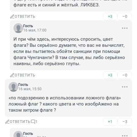
флаге есть и синий и жёлтый. ЛИКБЕЗ.
+3
–0
ОТВЕТИТЬ
Гость
16 мая, 17:00
И при чём здесь, интересуюсь спросить, цвет 
флага? Вы серьёзно думаете, что вас не вычислят, 
если вы пытаетесь обойти санкции при помощи 
флага Чунгачанги? В там случае, вы либо серьёзно 
наивны, либо серьёзно глупы.
+3
–0
ОТВЕТИТЬ
Гость
16 мая, 15:50
«по подозрению в использовании ложного флага»

ложный флаг ? какого цвета и что изобрАжено на 
таком хитром флаге ?
+1
–3
ОТВЕТИТЬ
1
Гость