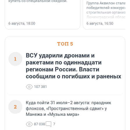
купить со специальной скидкой.
Группа Аквилон стала 
победителей конкурса 
строительная организа
Ленинградской области 
номинации «Самый
6 августа, 18:00
6 августа, 16:50
клиентоориентированн
застройщик Ленинград
области».
ТОП 5
ВСУ ударили дронами и
1
ракетами по одиннадцати
регионам России. Власти
сообщили о погибших и раненых
107 381
Куда пойти 31 июля–2 августа: праздник
2
флоксов, «Пространственный сдвиг» у
Манежа и «Музыка мира»
87 038
7