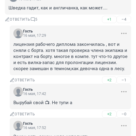
Шведка гадит, как и англичанка, как может....
+1
–4
ОТВЕТИТЬ
5
Гость
16 мая, 17:29
лицензия рабочего диплома закончилась , вот и 
сняли с борта. хотя такая проверка члена экипажа и 
контракт на борту. многое в компе. тут что-то другое 
и есть вилка-запас для пролонгации лицензии. 
скорее замешан в темном,как девочка одна в лесу.
+2
–1
ОТВЕТИТЬ
Гость
16 мая, 17:42
Вырубай свой 📺. Не тупи а
+2
–0
ОТВЕТИТЬ
Гость
16 мая, 17:52