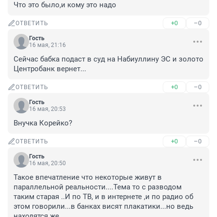
Что это было,и кому это надо
+0
–0
ОТВЕТИТЬ
Гость
16 мая, 21:16
Сейчас бабка подаст в суд на Набиуллину ЭС и золото 
Центробанк вернет...
+0
–0
ОТВЕТИТЬ
Гость
16 мая, 20:53
Внучка Корейко?
+0
–0
ОТВЕТИТЬ
Гость
16 мая, 20:50
Такое впечатление что некоторые живут в 
параллельной реальности....Тема то с разводом 
таким старая ..И по ТВ, и в интернете ,и по радио об 
этом говорили...в банках висят плакатики...но ведь 
находятся же......