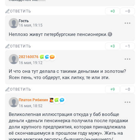
+0
–0
ОТВЕТИТЬ
Гость
16 мая, 19:15
Неплохо живут петербургские пенсионерки.😅
+3
–1
ОТВЕТИТЬ
282160076
16 мая, 19:12
И что она тут делала с такими деньгами и золотом? 
Ясен пень, что обдерут, как липку, те или эти.
+9
–0
ОТВЕТИТЬ
Платон Рябинин
16 мая, 18:52
Великолепная иллюстрация откуда у баб вообще 
деньги «деньги пенсинерка получила после продажи 
доли крупного предприятия, которая принадлежала 
её скончавшемуся в прошлом году мужу». Жить на 
чужие мужские ресурсы бывшего/нынешнего/