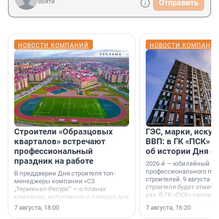
Войти
Отправить
НОВОСТИ КОМПАНИЙ
НОВОСТИ КОМПАНИ
Строители «Образцовых
ГЭС, марки, искус
кварталов» встречают
ВВП: в ГК «ПСК» р
профессиональный
об истории Дня с
праздник на работе
2026-й — юбилейный го
профессионального пр
В преддверии Дня строителя топ-
строителей. 9 августа 2
менеджеры компании «СЗ
строителя будет отмечат
„Терминал-Ресурс“ — о планах
раз. В ГК «ПСК» напомни
компании, испытаниях и поводах для
появился праздник и к
осторожного оптимизма.
7 августа, 18:00
7 августа, 16:20
поменялась роль строит