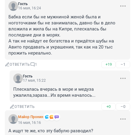
Гость
16 мая, 16:24
Бабка если бы не мужниной женой была и 
ноготочками бы не занималась, давно бы в дело 
вложила и жила бы на Кипре, плескалась бы 
последние дни в морях. 

А так не найдут ее богатства и придётся шубы на 
Авито продавать и украшения, так как на 20 тыс 
прожить нереально.
+19
–1
ОТВЕТИТЬ
1
Гость
17 мая, 15:22
Плескалась вчерась в море и медуза 
ужалила,зараза...Их время началось...
+0
–0
ОТВЕТИТЬ
Майор Пронин
16 мая, 16:16
А ищут те же, кто эту бабулю разводил?