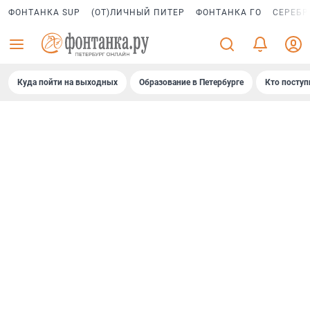
ФОНТАНКА SUP
(ОТ)ЛИЧНЫЙ ПИТЕР
ФОНТАНКА ГО
СЕРЕБР
Куда пойти на выходных
Образование в Петербурге
Кто поступ