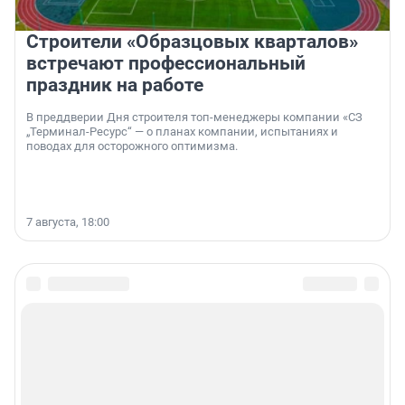
Строители «Образцовых кварталов»
встречают профессиональный
праздник на работе
В преддверии Дня строителя топ-менеджеры компании «СЗ
„Терминал-Ресурс“ — о планах компании, испытаниях и
поводах для осторожного оптимизма.
7 августа, 18:00