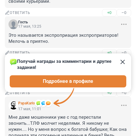
своими курьерами.
+0
–0
ОТВЕТИТЬ
Гость
17 мая, 13:25
Это называется экспроприация экспроприаторов! 
Мелочь а приятно.
+0
–0
ОТВЕТИТЬ
Получай награды за комментарии и другие 
Гость
17 мая, 13:24
задания!
И почему совсем не жаль очередную такую 
Подробнее в профиле
пенсионерку
+0
–0
ОТВЕТИТЬ
PapaKarlo
17 мая, 11:01
Мне даже мошенники уже с год перестали 
звонить...ТЛФ молчит неделями. Я никому не 
нужен.... Но у меня вопрос к богатой бабушке; Как она 
получала эти огромные наличные в банке? Ведь, 