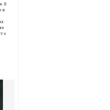
я. В
е и
ах
же
т о