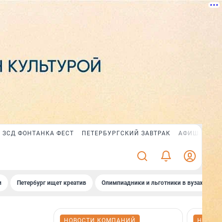
ЗСД ФОНТАНКА ФЕСТ
ПЕТЕРБУРГСКИЙ ЗАВТРАК
АФИША PLUS
и
Петербург ищет креатив
Олимпиадники и льготники в вузах СПб
НОВОСТИ КОМПАНИЙ
НОВОС