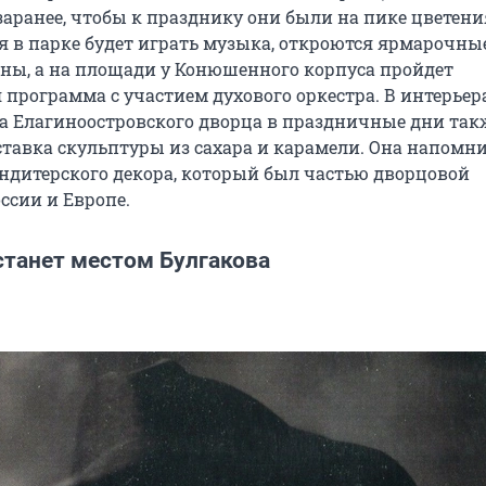
аранее, чтобы к празднику они были на пике цветени
я в парке будет играть музыка, откроются ярмарочны
оны, а на площади у Конюшенного корпуса пройдет
 программа с участием духового оркестра. В интерьер
ла Елагиноостровского дворца в праздничные дни так
ставка скульптуры из сахара и карамели. Она напомни
ндитерского декора, который был частью дворцовой
ссии и Европе.
станет местом Булгакова