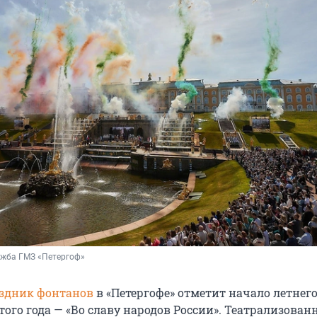
ужба ГМЗ «Петергоф»
здник фонтанов
в «Петергофе» отметит начало летнег
этого года — «Во славу народов России». Театрализован