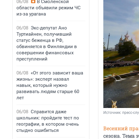
06/08
В Смоленской
области объявили режим ЧС
из-за урагана
06/08
Экс-депутат Ано
Туртиайнен, получивший
статус беженца в РФ,
обвиняется в Финляндии в
совершении финансовых
преступлений
06/08
«От этого зависит ваша
жизнь»: эксперт назвал
навык, который нужно
развивать людям старше 60
лет
06/08
Справится даже
Источник: 
пресс-сл
школьник: пройдите тест по
географии, в котором очень
Весенний пра
стыдно ошибиться
сезона. Тема 