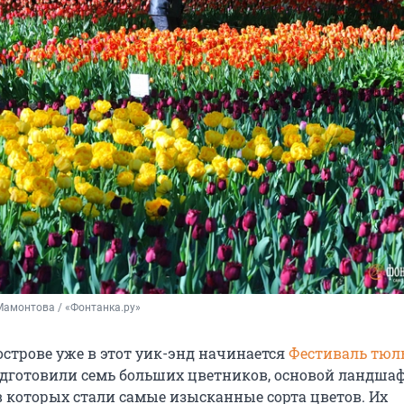
амонтова / «Фонтанка.ру»
острове уже в этот уик-энд начинается
Фестиваль тюл
дготовили семь больших цветников, основой ландша
 которых стали самые изысканные сорта цветов. Их