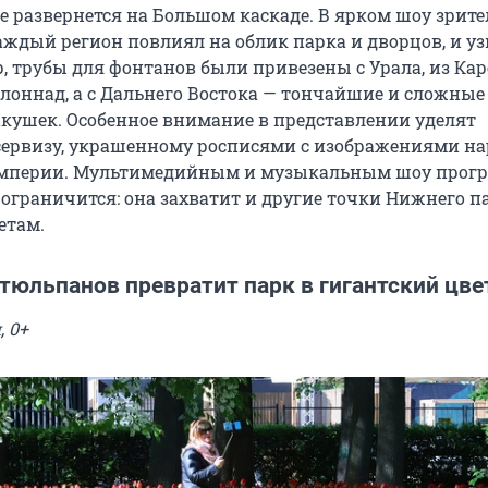
е развернется на Большом каскаде. В ярком шоу зрит
аждый регион повлиял на облик парка и дворцов, и уз
, трубы для фонтанов были привезены с Урала, из Ка
олоннад, а с Дальнего Востока — тончайшие и сложные
акушек. Особенное внимание в представлении уделят
сервизу, украшенному росписями с изображениями на
империи. Мультимедийным и музыкальным шоу прог
ограничится: она захватит и другие точки Нижнего п
етам.
тюльпанов превратит парк в гигантский цве
, 0+