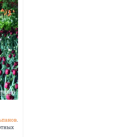
ьпанов
.
фтных