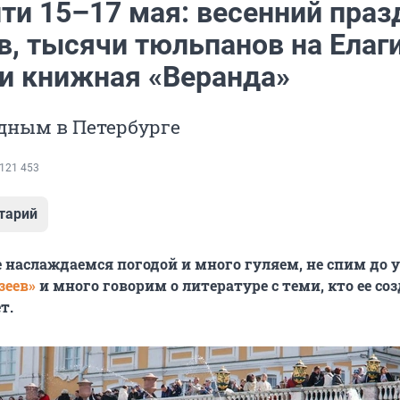
йти 15–17 мая: весенний праз
в, тысячи тюльпанов на Елаг
 и книжная «Веранда»
дным в Петербурге
121 453
тарий
 наслаждаемся погодой и много гуляем, не спим до у
зеев»
и много говорим о литературе с теми, кто ее соз
т.