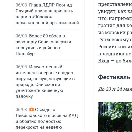
представлени
06/08
Глава ЛДПР Леонид
увидят, как к
Слуцкий призвал признать
партию «Яблоко»
что, например
нежелательной организацией
гранит для к
из морских р
06/08
Более 80 сбоев в
Гурьевскому 
аэропорту Сочи: задержки
Российской 
коснулись и рейсов в
праздника не 
Петербург
Вход — по бил
06/08
Искусственный
интеллект впервые создал
Фестиваль 
вирусы, не существующие в
природе. Они смогли
До 23 и 24 мая
уничтожить кишечную
палочку
06/08
Съезды с
Левашовского шоссе на КАД
и обратно полностью
перекроют на неделю