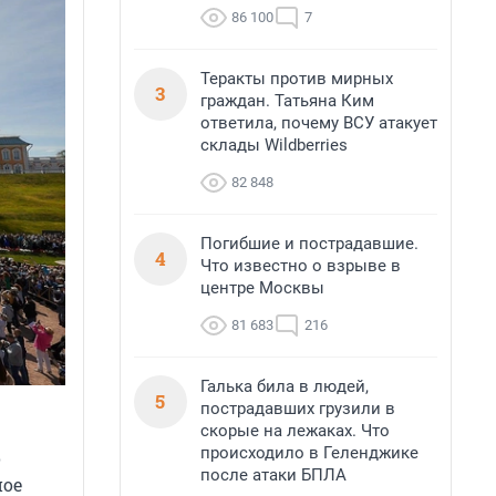
86 100
7
Теракты против мирных
3
граждан. Татьяна Ким
ответила, почему ВСУ атакует
склады Wildberries
82 848
Погибшие и пострадавшие.
4
Что известно о взрыве в
центре Москвы
81 683
216
Галька била в людей,
5
пострадавших грузили в
скорые на лежаках. Что
происходило в Геленджике
о
после атаки БПЛА
ное