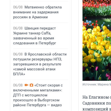
06/08
Матвиенко обратила
внимание на задержания
россиян в Армении
06/08
Швеция передаст
Украине танкер Caffa,
захваченный во время
следования в Петербург
06/08
В Ярославской области
потушили резервуары НПЗ,
загоревшиеся в результате
«самой массовой атаки
БПЛА»
Источник: 
Марина М
06/08
«Стоит скорая с
включенными мигалками»:
ДТП с мотоциклом
На Елагином 
произошло в Выборгском
Садовники по
районе Петербурга — видео
композиций в