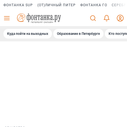
ФОНТАНКА SUP
(ОТ)ЛИЧНЫЙ ПИТЕР
ФОНТАНКА ГО
СЕРЕБР
Куда пойти на выходных
Образование в Петербурге
Кто поступ