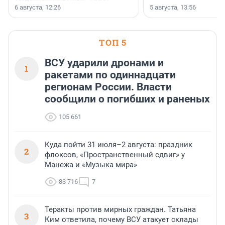
заключили соглашение о
6 августа, 12:26
5 августа, 13:56
стратегическом сотрудничестве.
ТОП 5
ВСУ ударили дронами и
1
ракетами по одиннадцати
регионам России. Власти
сообщили о погибших и раненых
105 661
Куда пойти 31 июля–2 августа: праздник
2
флоксов, «Пространственный сдвиг» у
Манежа и «Музыка мира»
83 716
7
Теракты против мирных граждан. Татьяна
3
Ким ответила, почему ВСУ атакует склады