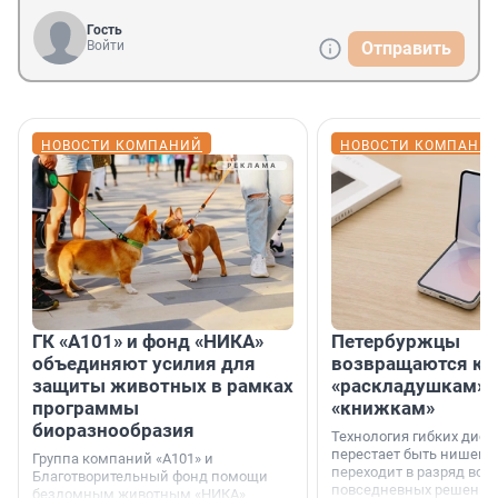
Гость
Войти
Отправить
НОВОСТИ КОМПАНИЙ
НОВОСТИ КОМПАНИ
ГК «А101» и фонд «НИКА»
Петербуржцы
объединяют усилия для
возвращаются к
защиты животных в рамках
«раскладушкам» 
программы
«книжкам»
биоразнообразия
Технология гибких дисп
перестает быть нишевы
Группа компаний «А101» и
переходит в разряд вос
Благотворительный фонд помощи
повседневных решений
бездомным животным «НИКА»