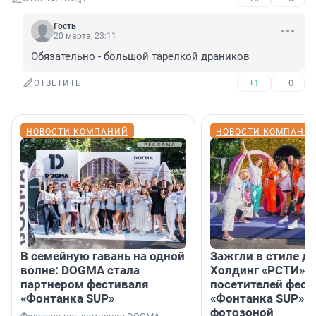
Гость
20 марта, 23:11
Обязательно - большой тарелкой драников
+1
–0
ОТВЕТИТЬ
НОВОСТИ КОМПАНИЙ
НОВОСТИ КОМПАНИ
В семейную гавань на одной
Зажгли в стиле ди
волне: DOGMA стала
Холдинг «РСТИ» 
партнером фестиваля
посетителей фест
«Фонтанка SUP»
«Фонтанка SUP» я
фотозоной