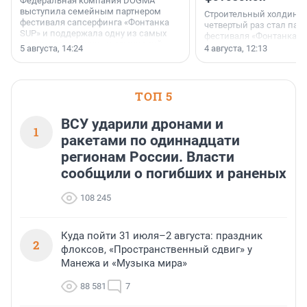
Федеральная компания DOGMA
выступила семейным партнером
Строительный холдинг 
фестиваля сапсерфинга «Фонтанка
четвертый раз стал пар
SUP» и поддержала одну из самых
фестиваля «Фонтанка S
ярких и романтичных номинаций —
раз компания стремится
5 августа, 14:24
4 августа, 12:13
«SUP-свадьба».
привезти корпоративну
и подарить настоящий 
посетителям фестиваля
необычной фотозоне.
ТОП 5
ВСУ ударили дронами и
1
ракетами по одиннадцати
регионам России. Власти
сообщили о погибших и раненых
108 245
Куда пойти 31 июля–2 августа: праздник
2
флоксов, «Пространственный сдвиг» у
Манежа и «Музыка мира»
88 581
7