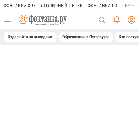
ФОНТАНКА SUP
(ОТ)ЛИЧНЫЙ ПИТЕР
ФОНТАНКА ГО
СЕРЕБР
Куда пойти на выходных
Образование в Петербурге
Кто поступ