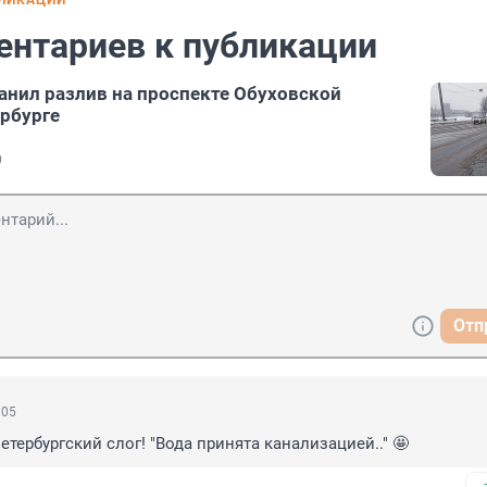
БЛИКАЦИИ
ентариев к публикации
анил разлив на проспекте Обуховской
рбурге
0
Отп
:05
етербургский слог! "Вода принята канализацией.." 🤩