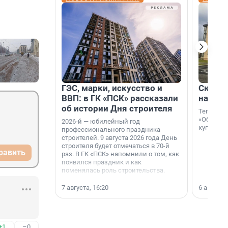
ГЭС, марки, искусство и
Скидка
ВВП: в ГК «ПСК» рассказали
на гот
об истории Дня строителя
Теперь к
«Образцо
2026-й — юбилейный год
купить с
профессионального праздника
строителей. 9 августа 2026 года День
строителя будет отмечаться в 70-й
равить
раз. В ГК «ПСК» напомнили о том, как
появился праздник и как
поменялась роль строительства.
7 августа, 16:20
6 августа,
+1
–0