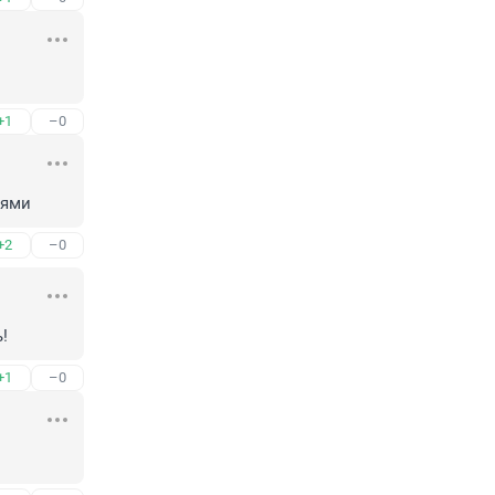
+1
–0
дями
+2
–0
!
+1
–0