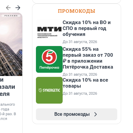
ПРОМОКОДЫ
Скидка 10% на ВО и
СПО в первый год
обучения
До 31 августа, 2026
Скидка 55% на
первый заказ от 700
₽ в приложении
Пятёрочка Доставка
До 31 августа, 2026
 и
На водоёмах Ленобласти
Скидка 10% на все
товары
азали
заработали новые базовые
еля
станции МегаФона
До 31 августа, 2026
К
к
нального
Инженеры МегаФона установили телеком-
о
 года
оборудование на популярных водоёмах
т
Все промокоды
-й раз. В
Ленинградской области. Базовые станции
н
ился
вблизи Лемболовского и Раздолинского озёр,
т
а также недалеко от Большого Тосненского
водопада.