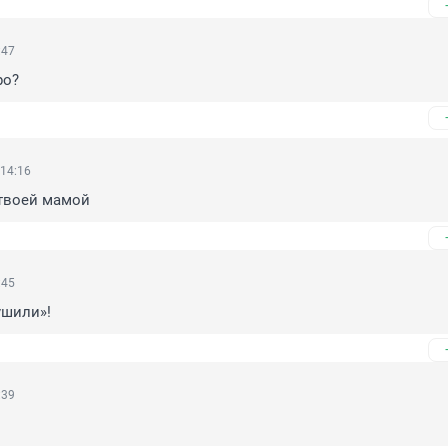
:47
ро?
 14:16
 твоей мамой
:45
ушили»!
:39