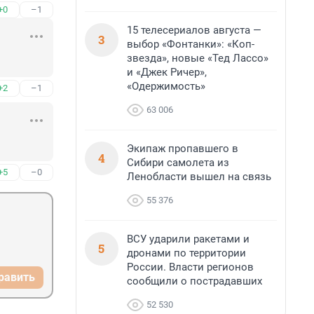
+0
–1
15 телесериалов августа —
3
выбор «Фонтанки»: «Коп-
звезда», новые «Тед Лассо»
и «Джек Ричер»,
«Одержимость»
+2
–1
63 006
Экипаж пропавшего в
4
Сибири самолета из
+5
–0
Ленобласти вышел на связь
55 376
ВСУ ударили ракетами и
5
дронами по территории
России. Власти регионов
равить
сообщили о пострадавших
52 530