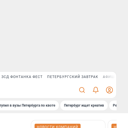
ЗСД ФОНТАНКА ФЕСТ
ПЕТЕРБУРГСКИЙ ЗАВТРАК
АФИША PLUS
тупил в вузы Петербурга по квоте
Петербург ищет креатив
Рейтинги
НОВОСТИ КОМПАНИЙ
НОВОС