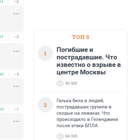
+1
–0
ТОП 5
+7
–0
Погибшие и
1
пострадавшие. Что
известно о взрыве в
центре Москвы
+0
–3
90 303
Галька била в людей,
2
пострадавших грузили в
+5
–1
скорые на лежаках. Что
происходило в Геленджике
после атаки БПЛА
84 335