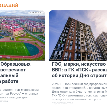
МПАНИЙ
«Образцовых
ГЭС, марки, искусство
 встречают
ВВП: в ГК «ПСК» расск
нальный
об истории Дня строит
а работе
2026-й — юбилейный год профессио
праздника строителей. 9 августа 2026
 строителя топ-менеджеры
День строителя будет отмечаться в 70
минал-Ресурс“ — о планах
ГК «ПСК» напомнили о том, как появ
иях и поводах для
праздник и как поменялась роль
мизма.
строительства.