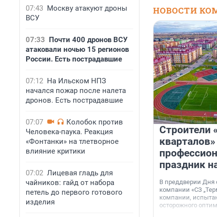
07:43
Москву атакуют дроны
НОВОСТИ КО
ВСУ
07:33
Почти 400 дронов ВСУ
атаковали ночью 15 регионов
России. Есть пострадавшие
07:12
На Ильском НПЗ
начался пожар после налета
дронов. Есть пострадавшие
07:07
Колобок против
Строители 
Человека-паука. Реакция
кварталов»
«Фонтанки» на тлетворное
влияние критики
профессио
праздник н
07:02
Лицевая гладь для
чайников: гайд от набора
В преддверии Дня
компании «СЗ „Тер
петель до первого готового
компании, испытан
изделия
осторожного опти