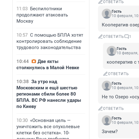
ОТВЕТИТЬ
11:03
Беспилотники
Гость
продолжают атаковать
10 февраля, 10
Москву
Кооператив озе
10:57
С помощью БПЛА хотят
ОТВЕТИТЬ
1
контролировать соблюдение
трудового законодательства
Гость
10 февраля,
10:44
Две яхты
кооператив с
столкнулись в Малой Невке
ОТВЕТИТЬ
10:38
За утро над
Гость
Московским и ещё шестью
10 февраля, 10
регионами сбили более 80
Не то Озеро «ос
БПЛА. ВС РФ нанесли удары
по Киеву
ОТВЕТИТЬ
Гость
10:30
«Основная цель —
10 февраля, 10
уничтожить все опухолевые
Зачем?
клетки без остатка». 10-