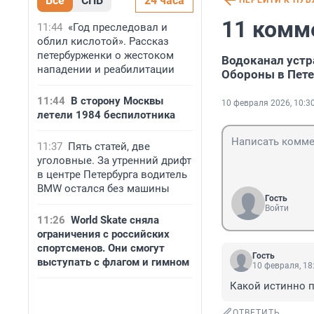
Все
СПБ
24 часа
ПЕРЕЙТИ К ПУ
11 комм
11:44
«Год преследовал и
облил кислотой». Рассказ
петербурженки о жестоком
Водоканал устр
нападении и реабилитации
Обороны в Пете
11:44
В сторону Москвы
10 февраля 2026, 10:3
летели 1984 беспилотника
11:37
Пять статей, две
уголовные. За утренний дрифт
в центре Петербурга водитель
BMW остался без машины
Гость
Войти
11:26
World Skate сняла
ограничения с российских
спортсменов. Они смогут
Гость
выступать с флагом и гимном
10 февраля, 18
Какой истинно п
ОТВЕТИТЬ