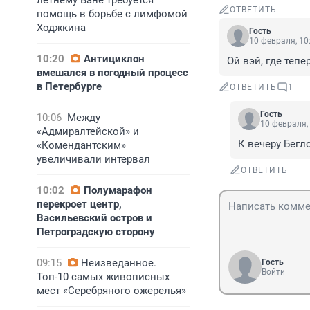
летнему Ване требуется
ОТВЕТИТЬ
помощь в борьбе с лимфомой
Ходжкина
Гость
10 февраля, 10
10:20
Антициклон
Ой вэй, где тепе
вмешался в погодный процесс
в Петербурге
ОТВЕТИТЬ
1
Гость
10:06
Между
10 февраля,
«Адмиралтейской» и
К вечеру Бегл
«Комендантским»
увеличивали интервал
ОТВЕТИТЬ
10:02
Полумарафон
перекроет центр,
Васильевский остров и
Петроградскую сторону
09:15
Неизведанное.
Гость
Войти
Топ-10 самых живописных
мест «Серебряного ожерелья»