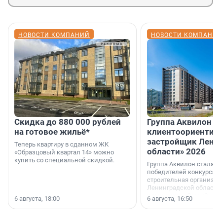
НОВОСТИ КОМПАНИЙ
НОВОСТИ КОМПАНИ
Скидка до 880 000 рублей
Группа Аквилон 
на готовое жильё*
клиентоориентир
застройщик Лени
Теперь квартиру в сданном ЖК
области» 2026
«Образцовый квартал 14» можно
купить со специальной скидкой.
Группа Аквилон стала 
победителей конкурса 
строительная организа
Ленинградской области 
номинации «Самый
6 августа, 18:00
6 августа, 16:50
клиентоориентированн
застройщик Ленинград
области».