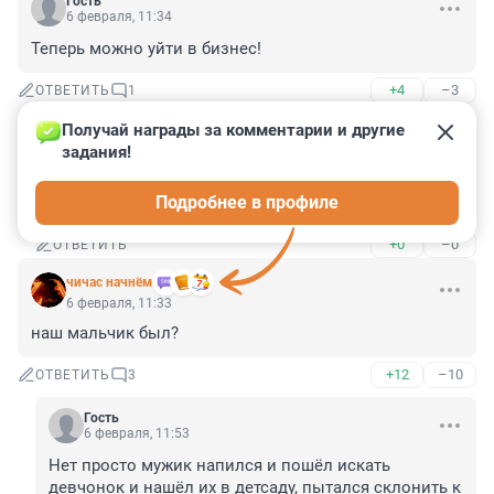
Гость
6 февраля, 11:34
Теперь можно уйти в бизнес!
+4
–3
ОТВЕТИТЬ
1
Получай награды за комментарии и другие 
Гость
6 февраля, 16:07
задания!
В какой? Семечками на вокзале торговать? И то не 
Подробнее в профиле
хватит.
+0
–0
ОТВЕТИТЬ
чичас начнём
6 февраля, 11:33
наш мальчик был?
+12
–10
ОТВЕТИТЬ
3
Гость
6 февраля, 11:53
Нет просто мужик напился и пошёл искать 
девчонок и нашёл их в детсаду, пытался склонить к 