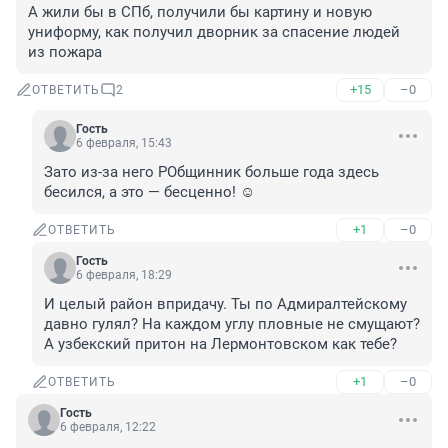
А жили бы в СПб, получили бы картину и новую 
униформу, как получил дворник за спасение людей 
из пожара
+15
–0
ОТВЕТИТЬ
2
Гость
6 февраля, 15:43
Зато из-за него РОбщинник больше года здесь 
бесился, а это — бесценно! ☺️
+1
–0
ОТВЕТИТЬ
Гость
6 февраля, 18:29
И целый район впридачу. Ты по Адмиралтейскому 
давно гулял? На каждом углу пловные не смущают? 
А узбекский притон на Лермонтовском как тебе?
+1
–0
ОТВЕТИТЬ
Гость
6 февраля, 12:22