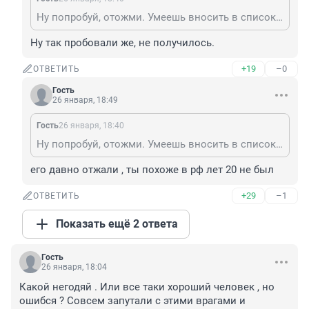
Ну попробуй, отожми. Умеешь вносить в список иноагентов? Это же так просто! Кому сдался несчастный сервис доставки продуктов. Господам, которые могут вносить граждан в реестр иноагентов, такая мелочь не интересна. Почему тогда вайлдберис какой-нибудь не отжимают, раз это так просто...
Ну так пробовали же, не получилось.
+19
–0
ОТВЕТИТЬ
Гость
26 января, 18:49
Гость
26 января, 18:40
Ну попробуй, отожми. Умеешь вносить в список иноагентов? Это же так просто! Кому сдался несчастный сервис доставки продуктов. Господам, которые могут вносить граждан в реестр иноагентов, такая мелочь не интересна. Почему тогда вайлдберис какой-нибудь не отжимают, раз это так просто...
его давно отжали , ты похоже в рф лет 20 не был
+29
–1
ОТВЕТИТЬ
Показать ещё 2 ответа
Гость
26 января, 18:04
Какой негодяй . Или все таки хороший человек , но 
ошибся ? Совсем запутали с этими врагами и 