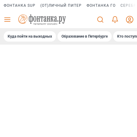
ФОНТАНКА SUP
(ОТ)ЛИЧНЫЙ ПИТЕР
ФОНТАНКА ГО
СЕРЕБР
Куда пойти на выходных
Образование в Петербурге
Кто поступ