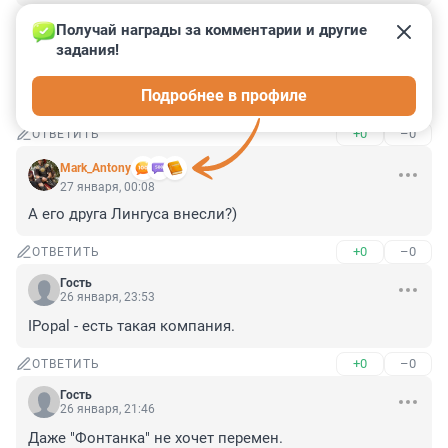
+0
–1
ОТВЕТИТЬ
Получай награды за комментарии и другие 
задания!
Гость
27 января, 08:40
Подробнее в профиле
Ну, что, Гриша, помогли тебе твои полки?
+0
–0
ОТВЕТИТЬ
Mark_Antony
27 января, 00:08
А его друга Лингуса внесли?)
+0
–0
ОТВЕТИТЬ
Гость
26 января, 23:53
IPopal - есть такая компания.
+0
–0
ОТВЕТИТЬ
Гость
26 января, 21:46
Даже "Фонтанка" не хочет перемен.