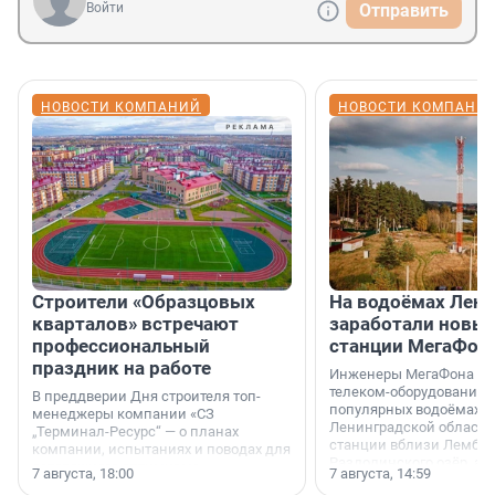
Войти
Отправить
НОВОСТИ КОМПАНИЙ
НОВОСТИ КОМПАНИ
Строители «Образцовых
На водоёмах Лен
кварталов» встречают
заработали новы
профессиональный
станции МегаФон
праздник на работе
Инженеры МегаФона ус
телеком-оборудование 
В преддверии Дня строителя топ-
популярных водоёмах
менеджеры компании «СЗ
Ленинградской области
„Терминал-Ресурс“ — о планах
станции вблизи Лембол
компании, испытаниях и поводах для
Раздолинского озёр, а 
осторожного оптимизма.
7 августа, 18:00
7 августа, 14:59
недалеко от Большого Т