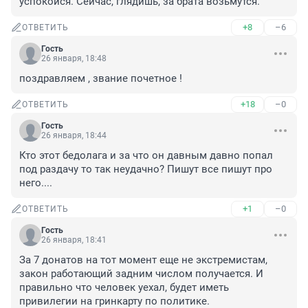
успокойся. Сейчас, глядишь, за брата возьмутся.
+8
–6
ОТВЕТИТЬ
Гость
26 января, 18:48
поздравляем , звание почетное !
+18
–0
ОТВЕТИТЬ
Гость
26 января, 18:44
Кто этот бедолага и за что он давным давно попал 
под раздачу то так неудачно? Пишут все пишут про 
него....
+1
–0
ОТВЕТИТЬ
Гость
26 января, 18:41
За 7 донатов на тот момент еще не экстремистам, 
закон работающий задним числом получается. И 
правильно что человек уехал, будет иметь 
привилегии на гринкарту по политике.