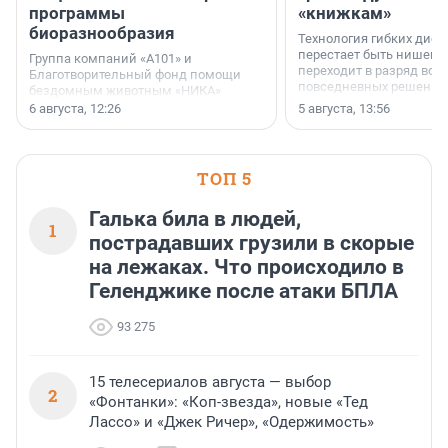
программы
«книжкам»
биоразнообразия
Технология гибких дисп
перестает быть нишевы
Группа компаний «А101» и
переходит в разряд вос
Благотворительный фонд помощи
повседневных решений
бездомным животным «НИКА»
заключили соглашение о
6 августа, 12:26
5 августа, 13:56
стратегическом сотрудничестве.
ТОП 5
Галька била в людей,
1
пострадавших грузили в скорые
на лежаках. Что происходило в
Геленджике после атаки БПЛА
93 275
15 телесериалов августа — выбор
2
«Фонтанки»: «Коп-звезда», новые «Тед
Лассо» и «Джек Ричер», «Одержимость»