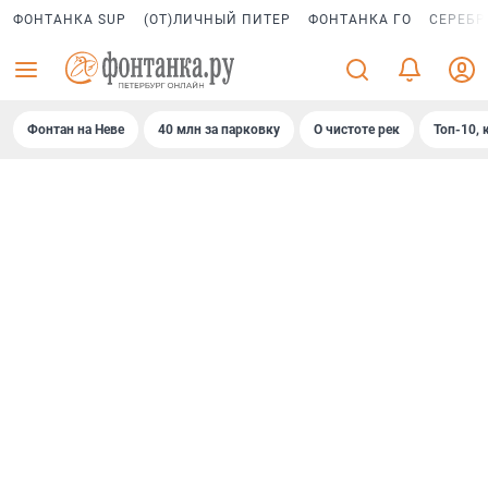
ФОНТАНКА SUP
(ОТ)ЛИЧНЫЙ ПИТЕР
ФОНТАНКА ГО
СЕРЕБР
Фонтан на Неве
40 млн за парковку
О чистоте рек
Топ-10, 