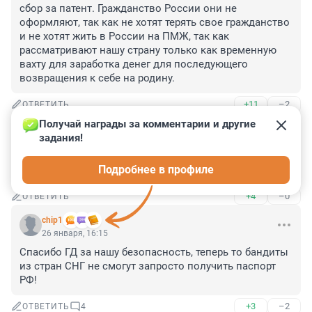
сбор за патент. Гражданство России они не 
оформляют, так как не хотят терять свое гражданство 
и не хотят жить в России на ПМЖ, так как 
рассматривают нашу страну только как временную 
вахту для заработка денег для последующего 
возвращения к себе на родину.
+11
–2
ОТВЕТИТЬ
Получай награды за комментарии и другие 
Гость
26 января, 16:15
задания!
А как же волшебный приём с букафкай в фамилии? 
Подробнее в профиле
Против лома нет приёма.
+4
–0
ОТВЕТИТЬ
chip1
26 января, 16:15
Спасибо ГД за нашу безопасность, теперь то бандиты 
из стран СНГ не смогут запросто получить паспорт 
РФ!
+3
–2
ОТВЕТИТЬ
4