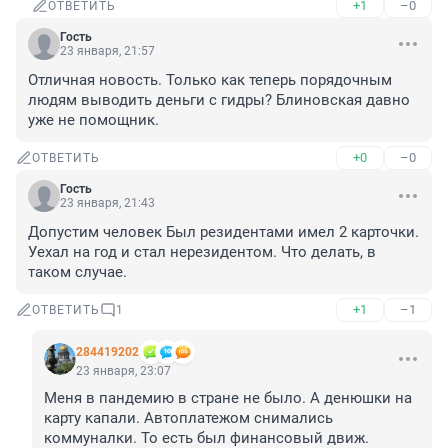
+1
–0
ОТВЕТИТЬ
Гость
23 января, 21:57
Отличная новость. Только как теперь порядочным 
людям выводить деньги с гидры? Блиновская давно 
уже не помощник.
+0
–0
ОТВЕТИТЬ
Гость
23 января, 21:43
Допустим человек Был резидентами имел 2 карточки. 
Уехал на год и стал нерезидентом. Что делать, в 
таком случае.
+1
–1
ОТВЕТИТЬ
1
284419202
23 января, 23:07
Меня в пандемию в стране не было. А денюшки на 
карту капали. Автоплатежом снимались 
коммуналки. То есть был финансовый движ. 