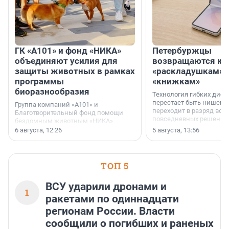
ГК «А101» и фонд «НИКА»
Петербуржцы
объединяют усилия для
возвращаются к
защиты животных в рамках
«раскладушкам» 
программы
«книжкам»
биоразнообразия
Технология гибких дисп
перестает быть нишевы
Группа компаний «А101» и
переходит в разряд вос
Благотворительный фонд помощи
повседневных решений
бездомным животным «НИКА»
заключили соглашение о
6 августа, 12:26
5 августа, 13:56
стратегическом сотрудничестве.
ТОП 5
ВСУ ударили дронами и
1
ракетами по одиннадцати
регионам России. Власти
сообщили о погибших и раненых