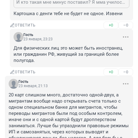
И кто такая мне минус поставил? Я мма училось, ты мне минус зачем делал, будешь потом извинятса!
Картошка с денги тебе не будет не одное. Извени
+0
–0
ОТВЕТИТЬ
Гость
23 января, 23:23
Для физических лиц это может быть иностранец, 
или гражданин РФ, живущий за границей более 
полугода.
+0
–0
ОТВЕТИТЬ
Гость
23 января, 21:13
20 карт слишком много, достаточно одной-двух, а 
мигрантам вообще надо открывать счета только с 
одном специальном банке для мигрантов, чтобы 
переводы мигрантов были под особым контролем, 
иначе они и с одной картой будут дропперством 
заниматься. Лучше бы упразднили правовые режимы 
ИП и самозанятых, через которых выводят и 