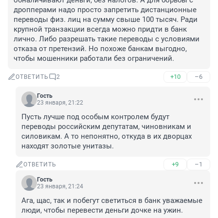
обналичивают деньги, без налогов. А для борьбы с 
дропперами надо просто запретить дистанционные 
переводы физ. лиц на сумму свыше 100 тысяч. Ради 
крупной транзакции всегда можно придти в банк 
лично. Либо разрешать такие переводы с условиями 
отказа от претензий. Но похоже банкам выгодно, 
чтобы мошенники работали без ограничений.
+10
–6
ОТВЕТИТЬ
2
Гость
23 января, 21:22
Пусть лучше под особым контролем будут 
переводы российским депутатам, чиновникам и 
силовикам. А то непонятно, откуда в их дворцах 
находят золотые унитазы.
+9
–1
ОТВЕТИТЬ
Гость
23 января, 21:24
Ага, щас, так и побегут светиться в банк уважаемые 
люди, чтобы перевести деньги дочке на ужин.