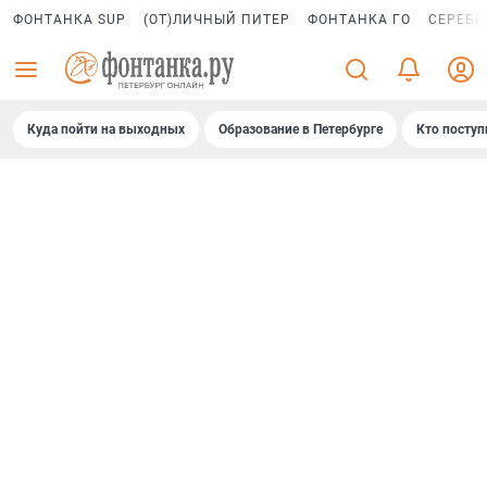
ФОНТАНКА SUP
(ОТ)ЛИЧНЫЙ ПИТЕР
ФОНТАНКА ГО
СЕРЕБР
Куда пойти на выходных
Образование в Петербурге
Кто поступ