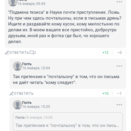
16 января, 09:45
"Подмена тезиса" в Науке почти преступление. Ложь. 
Ну при чем здесь почтальоны, если в письмах дрянь? 
Ищите и раздавайте кому кусок, кому милостыню по 
делам их. В моем вацапе все пристойно, доброутро 
друзьям, иной раз и фотка где был, чо хорошего 
делал.
+12
–0
ОТВЕТИТЬ
2
Гость
16 января, 10:04
Так претензия к "почтальону" в том, что он письма 
не даёт читать "кому следует".
+10
–1
ОТВЕТИТЬ
Гость
16 января, 15:35
Гость
16 января, 10:04
Так претензия к "почтальону" в том, что он письма не даёт читать "кому следует".