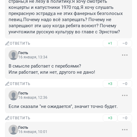
страны,я не лезу в политику.Я хочу смотреть 
концерты и капустники 1970 год.Я хочу слушать 
прекрасную эстраду,а не этих фанерных безголосых 
певиц.Почему надо всё запрещать? Почему не 
запрещают эти шоу когда ребята воюют? Почему 
уничтожили русскую культуру во главе с Эрнстом?
+1
–0
ОТВЕТИТЬ
Гость
16 января, 13:34
В смысле работает с перебоями?

Или работает, или нет, другого не дано!
+3
–0
ОТВЕТИТЬ
Гость
16 января, 12:36
Если сказали "не ожидается", значит точно будет.
+3
–0
ОТВЕТИТЬ
Гость
16 января, 10:01