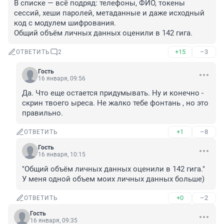
В списке — всё подряд: телефоны, ФИО, токены 
сессий, хеши паролей, метаданные и даже исходный 
код с модулем шифрования.

Общий объём личных данных оценили в 142 гига.
+15
–3
ОТВЕТИТЬ
2
Гость
16 января, 09:56
Да. Что еще остается придумывать. Ну и конечно - 
скрин твоего ыреса. Не жалко тебе фонтань , но это 
правильно.
+1
–8
ОТВЕТИТЬ
Гость
16 января, 10:15
"Общий объём личных данных оценили в 142 гига." 
У меня одной объем моих личных данных больше)
+0
–2
ОТВЕТИТЬ
Гость
16 января, 09:35