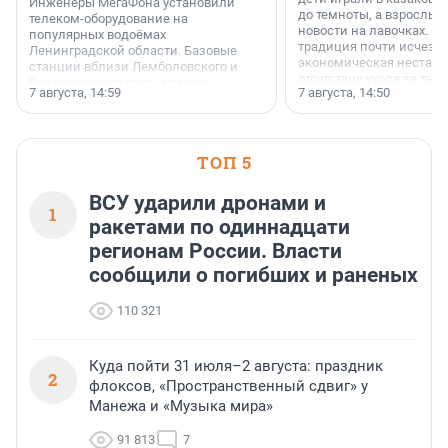
Инженеры МегаФона установили
до темноты, а взрослые
телеком-оборудование на
новости на лавочках. В 1
популярных водоёмах
традиция почти исчезл
Ленинградской области. Базовые
экономическая нестаби
станции вблизи Лемболовского и
отсутствие ухода за те
Раздолинского озёр, а также
7 августа, 14:59
7 августа, 14:50
сделали своё дело.
недалеко от Большого Тосненского
водопада.
ТОП 5
ВСУ ударили дронами и
1
ракетами по одиннадцати
регионам России. Власти
сообщили о погибших и раненых
110 321
Куда пойти 31 июля–2 августа: праздник
2
флоксов, «Пространственный сдвиг» у
Манежа и «Музыка мира»
91 813
7