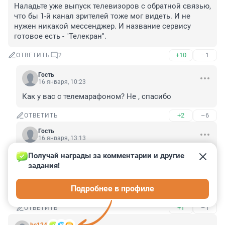
Наладьте уже выпуск телевизоров с обратной связью, 
что бы 1-й канал зрителей тоже мог видеть. И не 
нужен никакой мессенджер. И название сервису 
готовое есть - "Телекран".
+10
–1
ОТВЕТИТЬ
2
Гость
16 января, 10:23
Как у вас с телемарафоном? Не , спасибо
+2
–6
ОТВЕТИТЬ
Гость
16 января, 13:13
Получай награды за комментарии и другие 
Гость
16 января, 10:23
задания!
Как у вас с телемарафоном? Не , спасибо
Подробнее в профиле
У кого это "у вас"? сас
+1
–1
ОТВЕТИТЬ