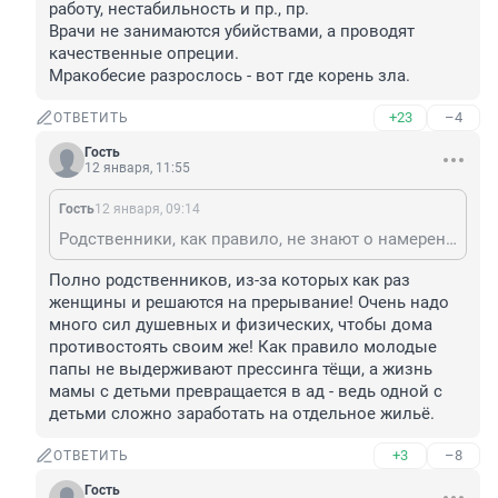
работу, нестабильность и пр., пр. 

Врачи не занимаются убийствами, а проводят 
качественные опреции. 

Мракобесие разрослось - вот где корень зла.
+23
–4
ОТВЕТИТЬ
Гость
12 января, 11:55
Гость
12 января, 09:14
Родственники, как правило, не знают о намерениях женщины, задумавшей прервать беременность. Фактор, влияющий на это решение - отсутствие уверенности в завтрашнем дне, боязнь потерять работу, нестабильность и пр., пр. Врачи не занимаются убийствами, а проводят качественные опреции. Мракобесие разрослось - вот где корень зла.
Полно родственников, из-за которых как раз 
женщины и решаются на прерывание! Очень надо 
много сил душевных и физических, чтобы дома 
противостоять своим же! Как правило молодые 
папы не выдерживают прессинга тёщи, а жизнь 
мамы с детьми превращается в ад - ведь одной с 
детьми сложно заработать на отдельное жильё.
+3
–8
ОТВЕТИТЬ
Гость