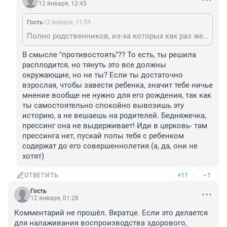
12 января, 12:43
Гость
12 января, 11:55
Полно родственников, из-за которых как раз женщины и решаются на прерывание! Очень надо много сил душевных и физических, чтобы дома противостоять своим же! Как правило молодые папы не выдерживают прессинга тёщи, а жизнь мамы с детьми превращается в ад - ведь одной с детьми сложно заработать на отдельное жильё.
В смысле "противостоять"?? То есть, ты решила 
расплодится, но тянуть это все должны 
окружающие, но не ты? Если ты достаточно 
взрослая, чтобы завести ребенка, значит тебе ничье 
мнение вообще не нужно для его рождения, так как 
ты самостоятельно спокойно вывозишь эту 
историю, а не вешаешь на родителей. Бедняжечка, 
прессинг она не выдерживает! Иди в церковь- там 
прессинга нет, пускай попы тебя с ребенком 
содержат до его совершеннолетия (а, да, они не 
хотят)
+11
–1
ОТВЕТИТЬ
Гость
12 января, 01:28
Комментарий не прошёл. Вкратце. Если это делается 
для налаживания воспроизводства здорового, 