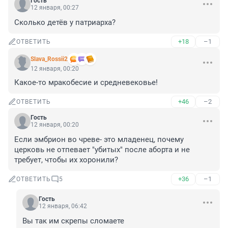
Гость
12 января, 00:27
Сколько детёв у патриарха?
+18
–1
ОТВЕТИТЬ
Slava_Rossii2
12 января, 00:20
Какое-то мракобесие и средневековье!
+46
–2
ОТВЕТИТЬ
Гость
12 января, 00:20
Если эмбрион во чреве- это младенец, почему 
церковь не отпевает "убитых" после аборта и не 
требует, чтобы их хоронили?
+36
–1
ОТВЕТИТЬ
5
Гость
12 января, 06:42
Вы так им скрепы сломаете