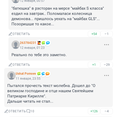
12 января, 00:57
"батюшка" в рэсторан на мерсе "майбах S класса" 
ездил на завтрак.. Поломаласи колесница 
демонова... пришлось уехать на "майбах GLS"... 
Позоришше то какое...
+54
–1
ОТВЕТИТЬ
263784231
12 января, 01:23
Реально по тебе это заметно.
+1
–29
ОТВЕТИТЬ
Ushat Pomoev
11 января, 23:55
Пытался прочесть текст молебна. Дошел до "О 
великом господине и отце нашем Святейшем 
Патриархе Кирилле".

Дальше читать не стал...
+126
–4
ОТВЕТИТЬ
10