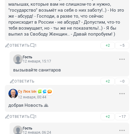
малышах, которые вам не слишком-то и нужно, 
"государство" возьмёт на себя о них заботу!..) - Но это 
же - абсурд! - Господи, а разве то, что сейчас 
происходит в России - не абсурд? - Допустим, что-то 
тебя возмущает, но - ты же не показатель!..) - Я бы 
выпил за Свободу Женщин.. - Давай попробуем! )
+2
–5
ОТВЕТИТЬ
1
Гость
12 января, 15:17
вызывайте санитаров
+2
–0
ОТВЕТИТЬ
Су Люк Ын
12 января, 00:44
добрая Новость 🙏
+2
–17
ОТВЕТИТЬ
1
Гость
12 января, 06:24