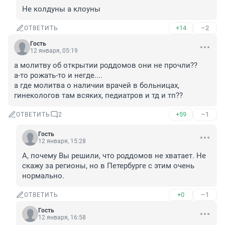
Не колдуны а клоуны
+14
–2
ОТВЕТИТЬ
Гость
12 января, 05:19
а молитву об открытии роддомов они не прочли??

а-то рожать-то и негде....

а где молитва о наличии врачей в больницах, 
гинекологов там всяких, педиатров и тд и тп??
+59
–1
ОТВЕТИТЬ
2
Гость
12 января, 15:28
А, почему Вы решили, что роддомов не хватает. Не 
скажу за регионы, но в Петербурге с этим очень 
нормально.
+0
–1
ОТВЕТИТЬ
Гость
12 января, 16:58