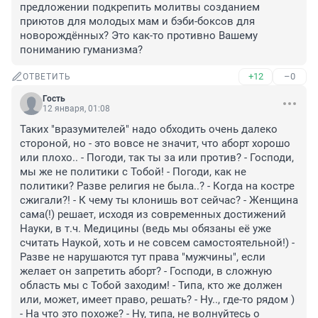
предложении подкрепить молитвы созданием 
приютов для молодых мам и бэби-боксов для 
новорождённых? Это как-то противно Вашему 
пониманию гуманизма?
+12
–0
ОТВЕТИТЬ
Гость
12 января, 01:08
Таких "вразумителей" надо обходить очень далеко 
стороной, но - это вовсе не значит, что аборт хорошо 
или плохо.. - Погоди, так ты за или против? - Господи, 
мы же не политики с Тобой! - Погоди, как не 
политики? Разве религия не была..? - Когда на костре 
сжигали?! - К чему ты клонишь вот сейчас? - Женщина 
сама(!) решает, исходя из современных достижений 
Науки, в т.ч. Медицины (ведь мы обязаны её уже 
считать Наукой, хоть и не совсем самостоятельной!) - 
Разве не нарушаются тут права "мужчины", если 
желает он запретить аборт? - Господи, в сложную 
область мы с Тобой заходим! - Типа, кто же должен 
или, может, имеет право, решать? - Ну.., где-то рядом ) 
- На что это похоже? - Ну, типа, не волнуйтесь о 