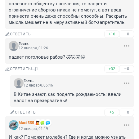
полезного обществу населения, то запрет и 
ограничение абортов никак не помогут, а вот вред 
принести очень даже способны способны. Раскрыть 
мысль мешает не в меру активный бот-запретитель.
+16
–0
ОТВЕТИТЬ
Гость
12 января, 01:26
падает поголовье рабов? 🤣🤣🤣😂
+32
–0
ОТВЕТИТЬ
1
Гость
12 января, 06:46
В Китае знают, как поднять рождаемость: ввели 
налог на презервативы!
+5
–0
ОТВЕТИТЬ
Maxi 555
12 января, 01:19
И как? Поможет молебен? Где и когда можно узнать 