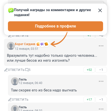
Гость
12 января, 15:28
Получай награды за комментарии и другие 
А, почему Вы решили, что роддомов не хватает. Не скажу за регионы, но в Петербурге с этим очень нормально.
задания!
Да? Почему в Приморском районе, где проживает 1 
Подробнее в профиле
млн, роддома нет?
+1
–0
ОТВЕТИТЬ
Борат Сaгдиев
12 января, 03:51
Вразумлять тут надобно только одного человека... 
или лучше бесов из него изгонять?
+52
–1
ОТВЕТИТЬ
5
Гость
12 января, 06:40
Там скорее его из беса надо выгнать
+17
–1
ОТВЕТИТЬ
Гость
12 января, 08:32