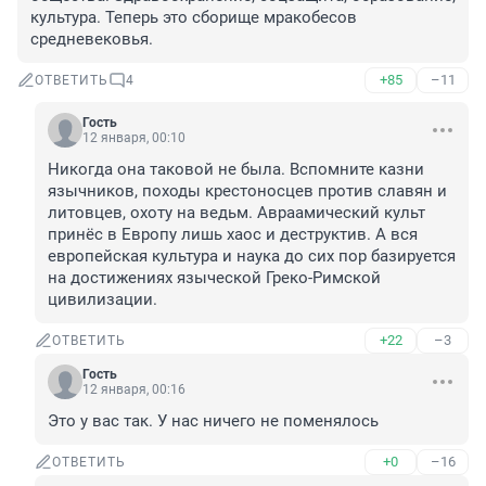
культура. Теперь это сборище мракобесов 
средневековья.
+85
–11
ОТВЕТИТЬ
4
Гость
12 января, 00:10
Никогда она таковой не была. Вспомните казни 
язычников, походы крестоносцев против славян и 
литовцев, охоту на ведьм. Авраамический культ 
принёс в Европу лишь хаос и деструктив. А вся 
европейская культура и наука до сих пор базируется 
на достижениях языческой Греко-Римской 
цивилизации.
+22
–3
ОТВЕТИТЬ
Гость
12 января, 00:16
Это у вас так. У нас ничего не поменялось
+0
–16
ОТВЕТИТЬ