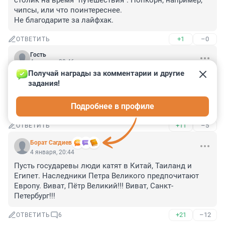
столик на время "путешествия". Попкорн, например, 
чипсы, или что поинтереснее.

Не благодарите за лайфхак.
+1
–0
ОТВЕТИТЬ
Гость
4 января, 20:46
Получай награды за комментарии и другие 
Раньше всей семьёй на выходных стабильно хотя бы 
задания!
раз в полгода отдыхали в аквапарке и спа Иматры, 
обходилось в три копейки. А теперь предлагают 
Подробнее в профиле
выбор между дизентерией и ветрянкой.
+11
–5
ОТВЕТИТЬ
Борат Сaгдиев
4 января, 20:44
Пусть государевы люди катят в Китай, Таиланд и 
Египет. Наследники Петра Великого предпочитают 
Европу. Виват, Пётр Великий!!! Виват, Санкт-
Петербург!!!
+21
–12
ОТВЕТИТЬ
6