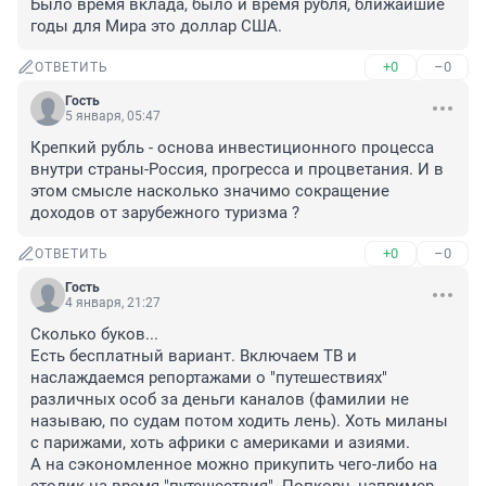
Было время вклада, было и время рубля, ближайшие 
годы для Мира это доллар США.
+0
–0
ОТВЕТИТЬ
Гость
5 января, 05:47
Крепкий рубль - основа инвестиционного процесса 
внутри страны-Россия, прогресса и процветания. И в 
этом смысле насколько значимо сокращение 
доходов от зарубежного туризма ?
+0
–0
ОТВЕТИТЬ
Гость
4 января, 21:27
Сколько буков...

Есть бесплатный вариант. Включаем ТВ и 
наслаждаемся репортажами о "путешествиях" 
различных особ за деньги каналов (фамилии не 
называю, по судам потом ходить лень). Хоть миланы 
с парижами, хоть африки с америками и азиями.

А на сэкономленное можно прикупить чего-либо на 