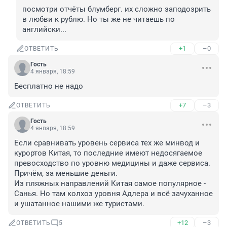
посмотри отчёты блумберг. их сложно заподозрить 
в любви к рублю. Но ты же не читаешь по 
английски...
+1
–0
ОТВЕТИТЬ
Гость
4 января, 18:59
Бесплатно не надо
+7
–3
ОТВЕТИТЬ
Гость
4 января, 18:59
Если сравнивать уровень сервиса тех же минвод и 
курортов Китая, то последние имеют недосягаемое 
превосходство по уровню медицины и даже сервиса. 
Причём, за меньшие деньги.

Из пляжных направлений Китая самое популярное - 
Санья. Но там колхоз уровня Адлера и всё зачуханное 
и ушатанное нашими же туристами.
+12
–3
ОТВЕТИТЬ
5