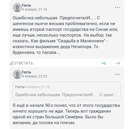
Гость
4 января, 21:16
Ошибочка небольшая. ПредпочиталИ... . С 
шенгеном нынче весьма проблематично, если не 
имеешь второй паспорт государства на Синае или, 
еще лучше, несколько паспортов. На выбор, так 
сказать. Как фильме "Свадьба в Малиновке" - 
известное выражение деда Нечипора. То 
буденовка, то папаха....
+6
–4
ОТВЕТИТЬ
Гость
4 января, 22:32
Гость
4 января, 21:16
Ошибочка небольшая. ПредпочиталИ... . С шенгеном нынче весьма проблематично, если не имеешь второй паспорт государства на Синае или, еще лучше, несколько паспортов. На выбор, так сказать. Как фильме "Свадьба в Малиновке" - известное выражение деда Нечипора. То буденовка, то папаха....
Я ещё в начале 90-х понял, что от этого государства 
ничего хорошего не жди. Теперь вот гражданин 
одной из стран Большой Семёрки. Было бы 
желание, да голова на плечах.