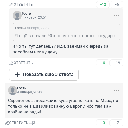
+12
–6
ОТВЕТИТЬ
Гость
4 января, 23:51
Гость
4 января, 22:32
Я ещё в начале 90-х понял, что от этого государства ничего хорошего не жди. Теперь вот гражданин одной из стран Большой Семёрки. Было бы желание, да голова на плечах.
и чо ты тут делаешь? Иди, занимай очередь за 
пособием неимущему!
+6
–19
ОТВЕТИТЬ
Показать ещё 3 ответа
Гость
4 января, 20:43
Скрепоносы, поезжайте куда-угодно, хоть на Марс, но 
только не в цивилизованную Европу, ибо там вам 
крайне не рады!
+3
–7
ОТВЕТИТЬ
3