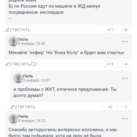
родной язык

Б) по России едут на машине и ЖД минуя 
посредников- икспердов

--
+11
–0
ОТВЕТИТЬ
Гость
4 января, 19:40
Меняйте ''кефир'' На ''Кока Колу'' и будет вам счастье
+11
–4
ОТВЕТИТЬ
1
Гость
5 января, 15:01
и проблемы с ЖКТ, отличное предложение. Ты 
долго думал?
+0
–1
ОТВЕТИТЬ
Гость
4 января, 19:23
Спасибо автору,очень интересно изложено, я как 
будто там побывала ,хотя ни разу не была