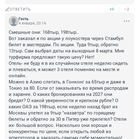
+9
–2
ОТВЕТИТЬ
Гость
4 января, 20:14
Смешные они: 168тыр, 198тыр..

Вот заказал я по акции у лоукостера через Стамбул 
билет в амстердам. По акции. Туда 9тыр, обратно 
13тыр. Сам выбрал даты на выходные 8 марта. Мне 
турфирма предложит такую цену? Нет! 

Отель- не буду я в их случайном отеле неделю сидеть 
и плеваться, я может 3 отеля поменяю на месте и 
онлайн. 

Можно в Азию слетать, в Гонконг за 65тыр и даже в 
Токио за 80. Если от заказывать во время распродаж 
и заранее. О каких бронированиях на 2027 они 
бредят? О какой уверенности и крепком рубле? О 
каких ОАЭ за 198тыр, если неделю назад брат из 
Москвы улетел за 9тыр "назавтра" по горящему 
билеты и обратно за 30 в Питер уже прилетел? Отели 
их- большой вопрос. Насколько они хороши и 
конкурентны по цене, если открыть любой из 
агрегаторов и заказать самому себе моментально! 