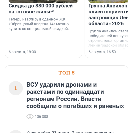
Скидка до 880 000 рублей
Группа Аквилон 
на готовое жильё*
клиентоориентир
застройщик Лени
Теперь квартиру в сданном ЖК
области» 2026
«Образцовый квартал 14» можно
купить со специальной скидкой.
Группа Аквилон стала 
победителей конкурса 
строительная организа
Ленинградской области 
номинации «Самый
6 августа, 18:00
6 августа, 16:50
клиентоориентированн
застройщик Ленинград
области».
ТОП 5
ВСУ ударили дронами и
1
ракетами по одиннадцати
регионам России. Власти
сообщили о погибших и раненых
106 308