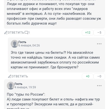
Люди не дураки и понимают, что покупая тур- они 
оплачивают офис и работу всех этих "лидеров 
мнений" в интервью. А по сути- нахлебников. Их 
профессия- при смерти, они либо разводят совсем уж 
богатых либо дурачков ищут
+12
–5
ОТВЕТИТЬ
1
Гость
6 января, 04:26
Это где такие цены на билеты?! На авиасейлсе 
точно не найдёшь такие скидки. А на сайтах самих 
авиакомпаний зарубежных оплату по российским 
картам не принимают. Где бронируете?
+0
–0
ОТВЕТИТЬ
Гость
4 января, 19:59
Про "туры по России":

А) люди сами покупают билет и отель- нафига им тур 
и туроператор? Экскурсии на месте, да и русский- 