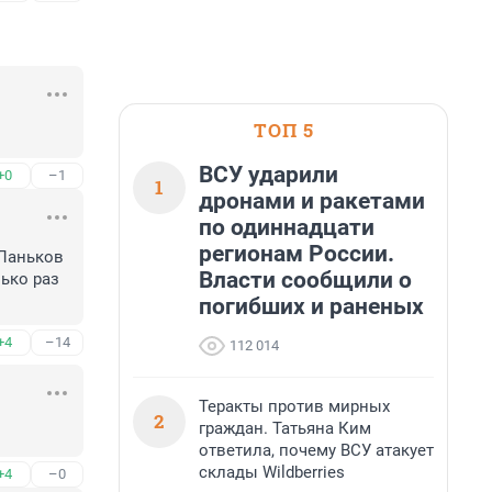
ТОП 5
ВСУ ударили
+0
–1
1
дронами и ракетами
по одиннадцати
регионам России.
Ланьков 
Власти сообщили о
ько раз 
погибших и раненых
+4
–14
112 014
Теракты против мирных
2
граждан. Татьяна Ким
ответила, почему ВСУ атакует
склады Wildberries
+4
–0