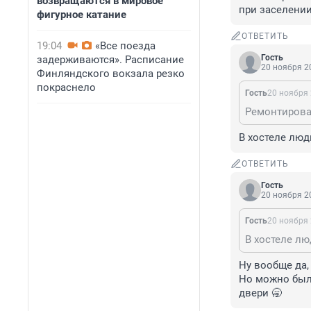
возвращаются в мировое
при заселении
фигурное катание
ОТВЕТИТЬ
19:04
«Все поезда
Гость
задерживаются». Расписание
20 ноября 20
Финляндского вокзала резко
покраснело
Гость
20 ноября 
В хостеле люд
ОТВЕТИТЬ
Гость
20 ноября 20
Гость
20 ноября 
Ну вообще да,
Но можно было
двери 🥱