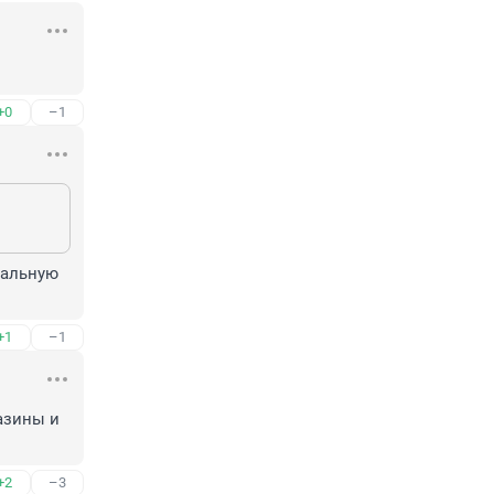
+0
–1
мальную 
+1
–1
азины и 
+2
–3