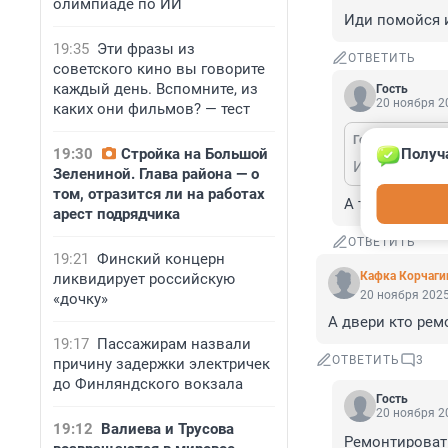
олимпиаде по ИИ
Иди помойся и
19:35
Эти фразы из
ОТВЕТИТЬ
советского кино вы говорите
каждый день. Вспомните, из
Гость
20 ноября 20
каких они фильмов? — тест
Гость
20 ноября 
19:30
Стройка на Большой
Получ
Иди помойся 
Зелениной. Глава района — о
том, отразится ли на работах
А точки ещё н
арест подрядчика
ОТВЕТИТЬ
19:21
Финский концерн
Кафка Корчаги
ликвидирует российскую
20 ноября 2025
«дочку»
А двери кто рем
19:17
Пассажирам назвали
ОТВЕТИТЬ
3
причину задержки электричек
до Финляндского вокзала
Гость
20 ноября 20
19:12
Валиева и Трусова
Ремонтировать