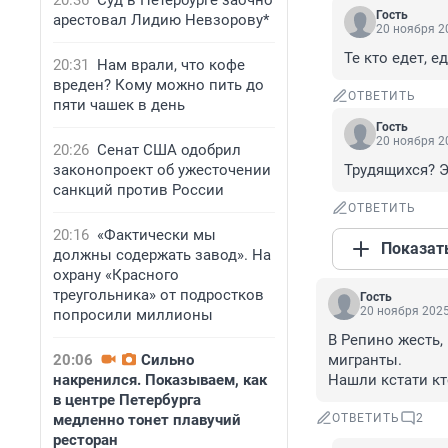
20:36
Суд в Петербурге заочно
Гость
арестовал Лидию Невзорову*
20 ноября 20
Те кто едет, е
20:31
Нам врали, что кофе
вреден? Кому можно пить до
ОТВЕТИТЬ
пяти чашек в день
Гость
20 ноября 20
20:26
Сенат США одобрил
законопроект об ужесточении
Трудящихся? Э
санкций против России
ОТВЕТИТЬ
20:16
«Фактически мы
Показат
должны содержать завод». На
охрану «Красного
треугольника» от подростков
Гость
20 ноября 2025
попросили миллионы
В Репино жесть,
20:06
Сильно
мигранты. 

накренился. Показываем, как
Нашли кстати кт
в центре Петербурга
медленно тонет плавучий
ОТВЕТИТЬ
2
ресторан