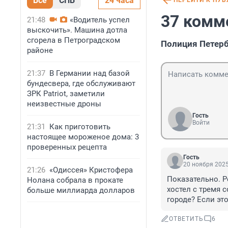
Все
СПБ
24 часа
ПЕРЕЙТИ К ПУ
37 комм
21:48
«Водитель успел
выскочить». Машина дотла
сгорела в Петроградском
Полиция Петерб
районе
21:37
В Германии над базой
бундесвера, где обслуживают
ЗРК Patriot, заметили
неизвестные дроны
Гость
Войти
21:31
Как приготовить
настоящее мороженое дома: 3
проверенных рецепта
Гость
20 ноября 2025
21:26
«Одиссея» Кристофера
Показательно. Р
Нолана собрала в прокате
хостел с тремя 
больше миллиарда долларов
городе? Если эт
ОТВЕТИТЬ
6