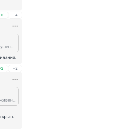
+10
–4
Ремонтировать должен тот кто заселили мигранта без документов, это нарушение, при заселении всегда требуется паспорт и прописка.
живания.
+2
–2
В хостеле люди живут, они и должны их сами регистрировать по месту проживания.
ткрыть 