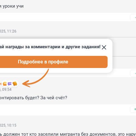
 уроки учи
25, 11:26
2025, 10:27
ай награды за комментарии и другие задания!
и уроки учи
Подробнее в профиле
е проходили? В каком классе сам учишься?
н
, 09:54
онтировать будет? За чей счёт?
25, 10:15
 должен тот кто заселили мигранта без документов, это нару