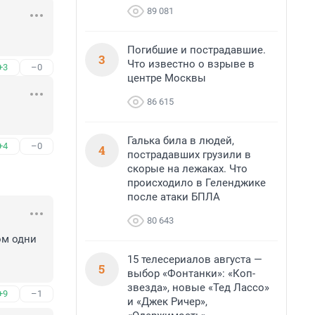
89 081
Погибшие и пострадавшие.
3
Что известно о взрыве в
+3
–0
центре Москвы
86 615
Галька била в людей,
+4
–0
4
пострадавших грузили в
скорые на лежаках. Что
происходило в Геленджике
после атаки БПЛА
80 643
м одни 
15 телесериалов августа —
5
выбор «Фонтанки»: «Коп-
звезда», новые «Тед Лассо»
+9
–1
и «Джек Ричер»,