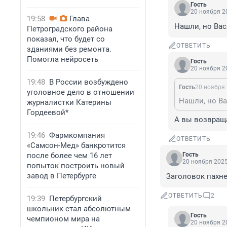
Гость
20 ноября 20
19:58
Глава
Нашли, но Вас
Петроградского района
показал, что будет со
ОТВЕТИТЬ
зданиями без ремонта.
Помогла нейросеть
Гость
20 ноября 20
19:48
В России возбуждено
Гость
20 ноября 
уголовное дело в отношении
Нашли, но Ва
журналистки Катерины
Гордеевой*
А вы возвраща
19:46
Фармкомпания
ОТВЕТИТЬ
«Самсон-Мед» банкротится
после более чем 16 лет
Гость
20 ноября 2025
попыток построить новый
завод в Петербурге
Заголовок пахн
ОТВЕТИТЬ
2
19:39
Петербургский
школьник стал абсолютным
Гость
чемпионом мира на
20 ноября 20