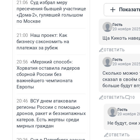
21:06
Суд избрал меру
пресечения бывшей участнице
Показат
«Дома-2», гулявшей голышом
по Москве
Гость
20 ноября 2025
21:00
Наш проект: Как
Ща Кикоть навед
бизнесу сэкономить на
платежах за рубеж
ОТВЕТИТЬ
Гость
20:56
«Мерзкий способ»:
20 ноября 2025
Хорватия оставила лидеров
Сколько можно т
сборной России без
сказал в своём 
важнейшего чемпионата
больше будут вп
Европы
ОТВЕТИТЬ
10
20:46
ВСУ днем атаковали
регионы России с помощью
Гость
дронов, ракет и безэкипажных
20 ноября 20
катеров. Есть жертвы среди
Не будут, они
мирных граждан
ОТВЕТИТЬ