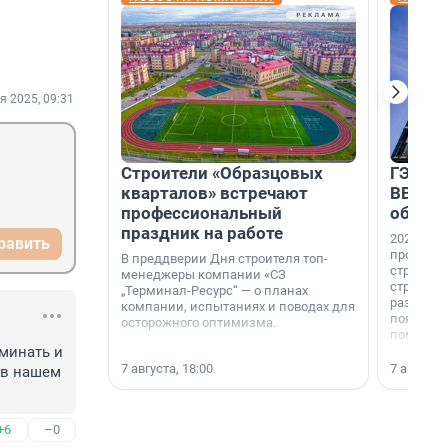
я 2025, 09:31
Строители «Образцовых
ГЭС, м
кварталов» встречают
ВВП: в
профессиональный
об ист
праздник на работе
2026-й —
равить
професси
В преддверии Дня строителя топ-
строителе
менеджеры компании «СЗ
строителя
„Терминал-Ресурс“ — о планах
раз. В ГК
компании, испытаниях и поводах для
появился
осторожного оптимизма.
поменяла
минать и 
7 августа, 18:00
7 августа,
в нашем 
+6
–0