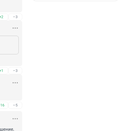
+2
–3
+1
–3
+16
–5
шение, 