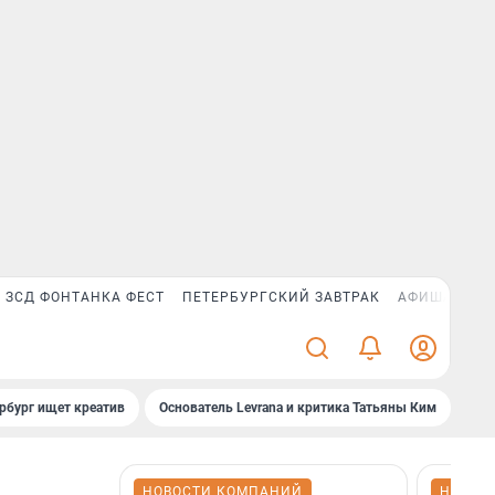
ЗСД ФОНТАНКА ФЕСТ
ПЕТЕРБУРГСКИЙ ЗАВТРАК
АФИША PLUS
рбург ищет креатив
Основатель Levrana и критика Татьяны Ким
Зач
НОВОСТИ КОМПАНИЙ
НОВОС