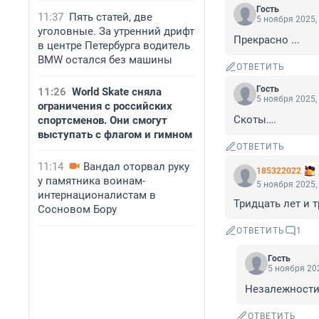
Гость
11:37
Пять статей, две
5 ноября 2025,
уголовные. За утренний дрифт
Прекрасно ...
в центре Петербурга водитель
BMW остался без машины
ОТВЕТИТЬ
Гость
11:26
World Skate сняла
5 ноября 2025,
ограничения с российских
Скоты….
спортсменов. Они смогут
выступать с флагом и гимном
ОТВЕТИТЬ
11:14
Вандал оторвал руку
185322022
у памятника воинам-
5 ноября 2025,
интернационалистам в
Тридцать лет и т
Сосновом Бору
ОТВЕТИТЬ
1
Гость
5 ноября 202
Незалежност
ОТВЕТИТЬ