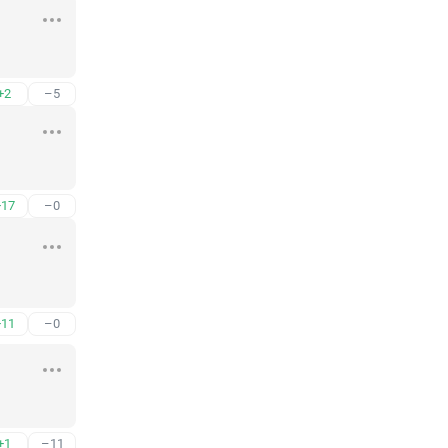
+2
–5
+17
–0
+11
–0
+1
–11