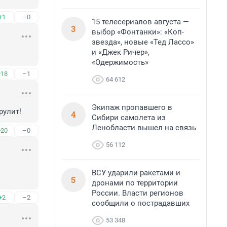
+1
–0
15 телесериалов августа —
3
выбор «Фонтанки»: «Коп-
звезда», новые «Тед Лассо»
и «Джек Ричер»,
«Одержимость»
+18
–1
64 612
Экипаж пропавшего в
рулит!
4
Сибири самолета из
Ленобласти вышел на связь
+20
–0
56 112
ВСУ ударили ракетами и
5
дронами по территории
России. Власти регионов
+2
–2
сообщили о пострадавших
53 348