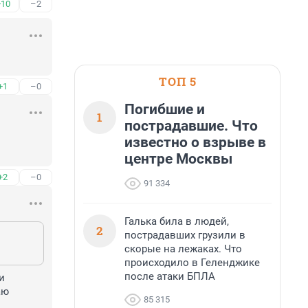
+10
–2
ТОП 5
+1
–0
Погибшие и
1
пострадавшие. Что
известно о взрыве в
центре Москвы
+2
–0
91 334
Галька била в людей,
2
пострадавших грузили в
скорые на лежаках. Что
происходило в Геленджике
после атаки БПЛА
 
ю 
85 315