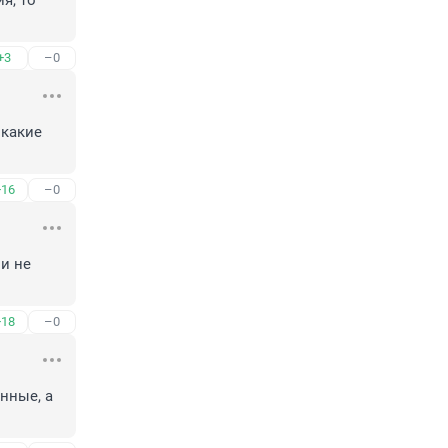
+3
–0
какие 
+16
–0
 не 
+18
–0
нные, а 