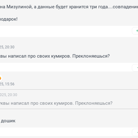
а Мизулиной, а данные будет хранится три года....совпадение
подарок!
5, 20:30
квы написал про своих кумиров. Преклоняешься?
5, 15:56
025, 20:30
уквы написал про своих кумиров. Преклоняешься?
х дошик