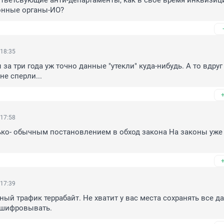
онные органы-ИО?
 18:35
ы за три года уж точно данные "утекли" куда-нибудь. А то вдруг 
е сперли...
 17:58
ько- обычным постановлением в обход закона На законы уже и
 17:39
ый трафик террабайт. Не хватит у вас места сохранять все да
сшифровывать.