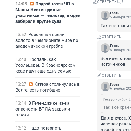
ОТВЕТИТЬ
3
14:03
Подробности ЧП в
Малой Невке: один из
Гость
участников — теплоход, людей
5 ноября 202
забирали другие суда
Так все храни
13:52
Россиянки взяли
ОТВЕТИТЬ
золото в чемпионате мира по
академической гребле
Гость
5 ноября 202
Всё идёт к то
13:40
Пропали, как
источников.
Усольцевы. В Красноярском
крае ищут ещё одну семью
ОТВЕТИТЬ
13:27
Катера столкнулись в
Гость
6 ноября 202
Волге, есть погибшие
Гость
5 ноября 2
13:14
В Геленджике из-за
Так все хран
опасности БПЛА закрыли
пляжи
Да я в курсе.
человек реаль
13:12
Надо потерпеть:
людей, за кот