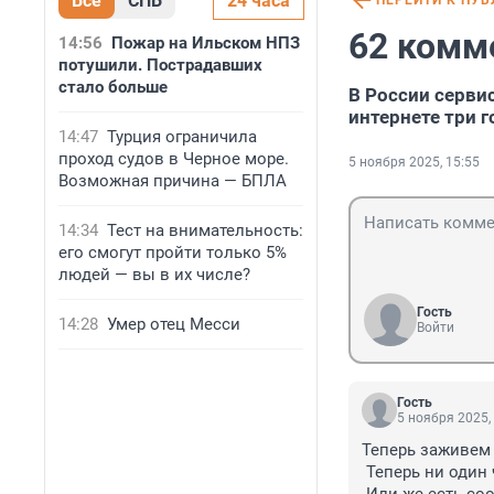
Все
СПБ
24 часа
ПЕРЕЙТИ К ПУ
62 комм
14:56
Пожар на Ильском НПЗ
потушили. Пострадавших
стало больше
В России серви
интернете три г
14:47
Турция ограничила
проход судов в Черное море.
5 ноября 2025, 15:55
Возможная причина — БПЛА
14:34
Тест на внимательность:
его смогут пройти только 5%
людей — вы в их числе?
Гость
14:28
Умер отец Месси
Войти
Гость
5 ноября 2025,
Теперь заживем 
 Теперь ни один чиновник не уйдет от распятия.
