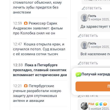
стоматолог объяснил, кому
лечить зубы придется без
ОТВЕТИТЬ
анестезии
Гость
5 ноября 2025,
12:59
Режиссер Сарик
Да здравствует 
Андреасян заявляет: фильм
про Колобка снял не он
ОТВЕТИТЬ
Гость
12:47
Кошка открыла кран, и
5 ноября 2025,
случился потоп. Суд взыскал
с её хозяина сотни тысяч
Всё население п
ОТВЕТИТЬ
12:33
Пока в Петербурге
прохладно, главный синоптик
Гость
Получай наград
вспоминает исторические дни
5 ноября 2025,
Наивные 

12:21
Петербургские
П
Интернет помнит
ученые разработали новую
защиту для спутниковых
ОТВЕТИТЬ
антенн и авиации
Pilat
5 ноября 2025,