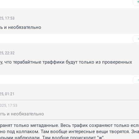
5, 17:53
ть и необязательно
5, 22:32
му, что терабайтные траффики будут только из проверенных 
5, 01:21
025, 17:53
ить и необязательно
 Хранят только метаданные. Весь трафик сохраняют только если
но под колпаком. Там вообще интересные вещи творятся. Зна
орыми наблюдали. Там вообще происходит "ж".