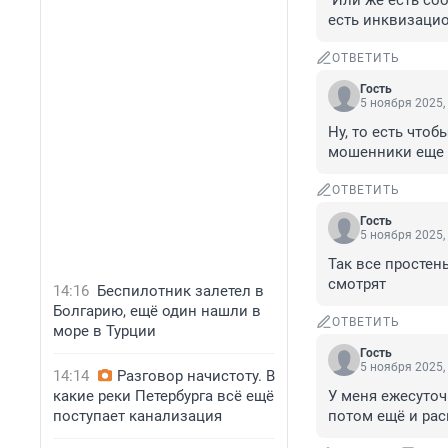
 Или же есть соответсвующие анти-департаменты, как в свое время инквизиция, то 
есть инквизаци
ОТВЕТИТЬ
Гость
5 ноября 2025,
Ну, то есть чтоб
мошенники еще н
ОТВЕТИТЬ
Гость
5 ноября 2025,
Так все простен
смотрят
14:16
Беспилотник залетел в
Болгарию, ещё один нашли в
ОТВЕТИТЬ
море в Турции
Гость
5 ноября 2025,
14:14
Разговор начистоту. В
какие реки Петербурга всё ещё
У меня ежесуточн
поступает канализация
потом ещё и ра