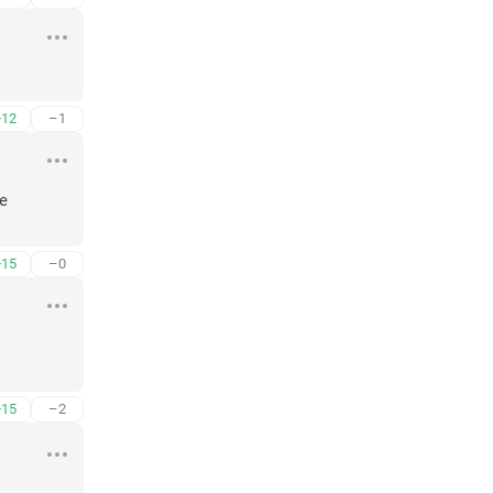
+12
–1
 
+15
–0
+15
–2