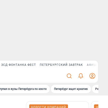
ЗСД ФОНТАНКА ФЕСТ
ПЕТЕРБУРГСКИЙ ЗАВТРАК
АФИША PLUS
тупил в вузы Петербурга по квоте
Петербург ищет креатив
Рейтинги
НОВОСТИ КОМПАНИЙ
НОВОС