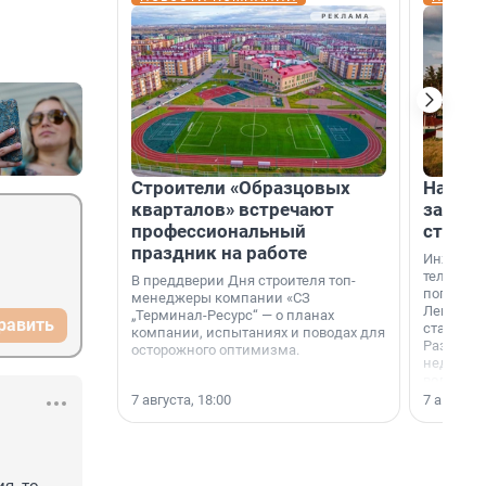
Строители «Образцовых
На вод
кварталов» встречают
зарабо
профессиональный
станци
праздник на работе
Инженер
телеком-
В преддверии Дня строителя топ-
популярн
менеджеры компании «СЗ
Ленингра
„Терминал-Ресурс“ — о планах
равить
станции 
компании, испытаниях и поводах для
Раздолин
осторожного оптимизма.
недалеко
водопада
7 августа, 18:00
7 августа,