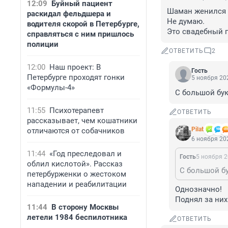
12:09
Буйный пациент
Шаман женился н
раскидал фельдшера и
Не думаю.

водителя скорой в Петербурге,
Это свадебный 
справляться с ним пришлось
полиции
ОТВЕТИТЬ
2
12:00
Наш проект: В
Гость
Петербурге проходят гонки
5 ноября 202
«Формулы-4»
С большой бу
11:55
Психотерапевт
ОТВЕТИТЬ
рассказывает, чем кошатники
Pilat
отличаются от собачников
6 ноября 202
11:44
«Год преследовал и
Гость
5 ноября 2
облил кислотой». Рассказ
С большой б
петербурженки о жестоком
нападении и реабилитации
Однозначно!

Поднял за ни
11:44
В сторону Москвы
летели 1984 беспилотника
ОТВЕТИТЬ