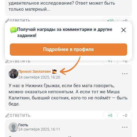
удивительное исследование? Ответ может быть 
только матерный...
+10
–0
ОТВЕТИТЬ
Получай награды за комментарии и другие 
Гость
24 сентября 2025, 16:32
задания!
Тов. Иванов (Петров, Сидоров, Беглов) матом не 
Подробнее в профиле
ругается. Он на нем выражается фигурально.
+1
–0
ОТВЕТИТЬ
Прокоп Заплаткин
24 сентября 2025, 16:20
У нас в Нижних Грыжах, если без мата говорить, 
можно оказаться непонятым. А если тот же Миша 
Калиткин, бывший скотник, кого-то не поймёт — быть 
беде.
+5
–0
ОТВЕТИТЬ
Гость
24 сентября 2025, 16:11