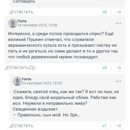
Соглашусь
+0
–0
ОТВЕТИТЬ
Гость
24 сентября 2025, 15:08
Интересно, а среди попов проводился опрос? Ещё 
великий Пушкин отмечал, что служители 
авраамического культа хоть и призывают паству не 
пить и не ругаться, но сами делают и то и другое так, 
что любой деревенский мужик позавидует.
+9
–0
ОТВЕТИТЬ
1
Гость
24 сентября 2025, 18:30
-Скажите, святой отец, как же так? Я вот не пью, не 
курю, блюду свой моральный облик. Работаю как 
вол. Неужели я неправильно живу?

Священник вздыхает.

— Правильно, сын мой. Но Зря…
+1
–0
ОТВЕТИТЬ