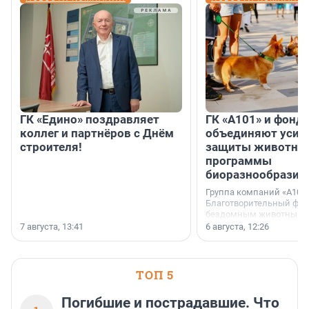
ГК «Едино» поздравляет
ГК «А101» и фонд
коллег и партнёров с Днём
объединяют усил
строителя!
защиты животных
программы
биоразнообразия
Группа компаний «А101»
Благотворительный фо
бездомным животным 
заключили соглашение
7 августа, 13:41
6 августа, 12:26
стратегическом сотрудн
ТОП 5
Погибшие и пострадавшие. Что