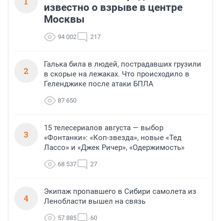
1
известно о взрыве в центре
Москвы
94 002
217
Галька била в людей, пострадавших грузили
2
в скорые на лежаках. Что происходило в
Геленджике после атаки БПЛА
87 650
15 телесериалов августа — выбор
3
«Фонтанки»: «Коп-звезда», новые «Тед
Лассо» и «Джек Ричер», «Одержимость»
68 537
27
Экипаж пропавшего в Сибири самолета из
4
Ленобласти вышел на связь
57 885
60