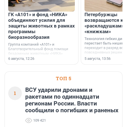
ГК «А101» и фонд «НИКА»
Петербуржцы
объединяют усилия для
возвращаются к
защиты животных в рамках
«раскладушкам» 
программы
«книжкам»
биоразнообразия
Технология гибких дисп
перестает быть нишевы
Группа компаний «А101» и
переходит в разряд вос
Благотворительный фонд помощи
повседневных решений
бездомным животным «НИКА»
заключили соглашение о
6 августа, 12:26
5 августа, 13:56
стратегическом сотрудничестве.
ТОП 5
ВСУ ударили дронами и
1
ракетами по одиннадцати
регионам России. Власти
сообщили о погибших и раненых
109 421