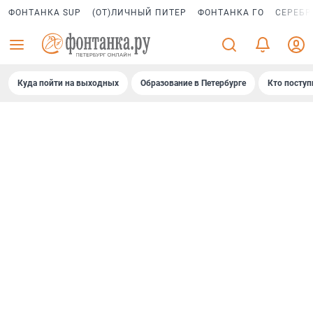
ФОНТАНКА SUP
(ОТ)ЛИЧНЫЙ ПИТЕР
ФОНТАНКА ГО
СЕРЕБР
Куда пойти на выходных
Образование в Петербурге
Кто поступ