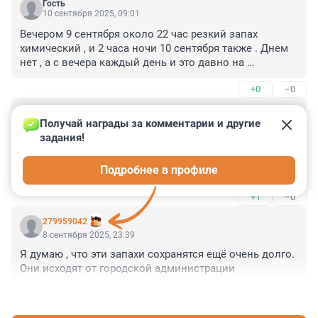
Гость
10 сентября 2025, 09:01
Вечером 9 сентября около 22 час резкий запах 
химический , и 2 часа ночи 10 сентября также . Днем 
нет , а с вечера каждый день и это давно на 
постоянной основе .
+0
–0
Гость
9 сентября 2025, 08:22
Получай награды за комментарии и другие 
задания!
8 сентября я чувствовала химический запах как в 
СПБ, так и в Зеленогорске, так и в Приветненском. 
Подробнее в профиле
запах вызывает легкую тошноту. Особенно он 
сильный в низинах. Я более чем уверенна, что это 
+1
–0
связано с искусственными распылением вредных 
веществ в атмосфере. Настоящая статья -ложь, не 
279959042
указывает на реальные причины. Специалисты, 

8 сентября 2025, 23:39
 пожалуйста разберитесь в причинах этого явления. 
Я думаю , что эти запахи сохранятся ещё очень долго.

Хорошо бы знать состав воздуха. На сайте прогноза 
Они исходят от городской администрации
погоды было рекомендовано одеть маски.
+1
–0