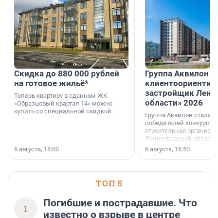
Скидка до 880 000 рублей
Группа Аквилон 
на готовое жильё*
клиентоориентир
застройщик Лени
Теперь квартиру в сданном ЖК
области» 2026
«Образцовый квартал 14» можно
купить со специальной скидкой.
Группа Аквилон стала 
победителей конкурса 
строительная организа
Ленинградской области 
номинации «Самый
6 августа, 18:00
6 августа, 16:50
клиентоориентированн
застройщик Ленинград
области».
ТОП 5
Погибшие и пострадавшие. Что
1
известно о взрыве в центре