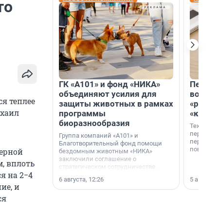
то
ГК «А101» и фонд «НИКА»
Петер
объединяют усилия для
возвр
я теплее
защиты животных в рамках
«раскл
хаил
программы
«книж
биоразнообразия
Технолог
перестае
Группа компаний «А101» и
переходи
Благотворительный фонд помощи
повседне
верной
бездомным животным «НИКА»
заключили соглашение о
, вплоть
стратегическом сотрудничестве.
я на 2−4
6 августа, 12:26
5 августа,
ие, и
ся