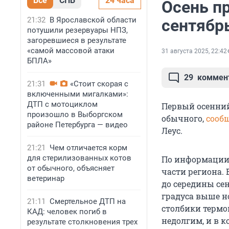
Все
СПБ
24 часа
Осень п
21:32
В Ярославской области
сентябр
потушили резервуары НПЗ,
загоревшиеся в результате
«самой массовой атаки
31 августа 2025, 22:42
БПЛА»
29
коммен
21:31
«Стоит скорая с
включенными мигалками»:
ДТП с мотоциклом
Первый осенний
произошло в Выборгском
обычного,
сооб
районе Петербурга — видео
Леус.
21:21
Чем отличается корм
для стерилизованных котов
По информации 
от обычного, объясняет
части региона.
ветеринар
до середины се
градуса выше н
21:11
Смертельное ДТП на
столбики термо
КАД: человек погиб в
недолгим, и в к
результате столкновения трех