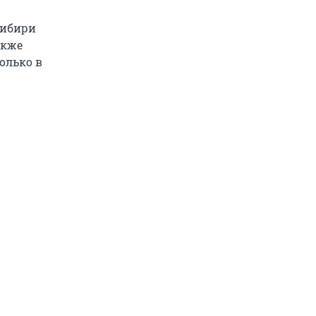
Сибири
акже
олько в