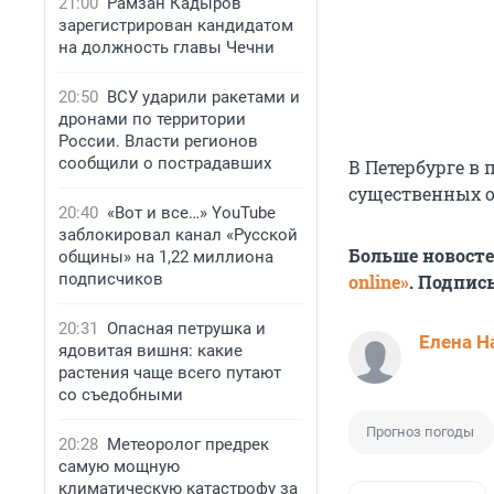
21:00
Рамзан Кадыров
зарегистрирован кандидатом
на должность главы Чечни
20:50
ВСУ ударили ракетами и
дронами по территории
России. Власти регионов
сообщили о пострадавших
В Петербурге в 
существенных ос
20:40
«Вот и все…» YouTube
заблокировал канал «Русской
Больше новост
общины» на 1,22 миллиона
подписчиков
online»
. Подпис
20:31
Опасная петрушка и
Елена Н
ядовитая вишня: какие
растения чаще всего путают
со съедобными
Прогноз погоды
20:28
Метеоролог предрек
самую мощную
климатическую катастрофу за