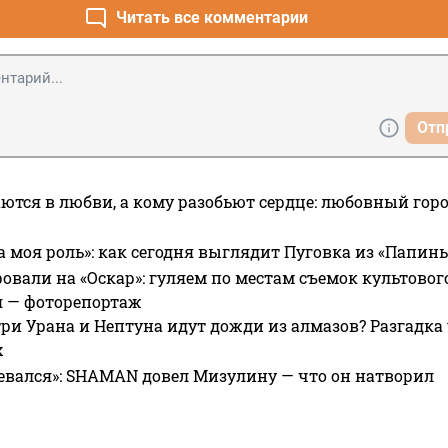
Читать все комментарии
Отп
ются в любви, а кому разобьют сердце: любовный гор
а моя роль»: как сегодня выглядит Пуговка из «Папин
овали на «Оскар»: гуляем по местам съемок культово
я — фоторепортаж
ри Урана и Нептуна идут дожди из алмазов? Разгадка
х
евался»: SHAMAN довел Мизулину — что он натворил