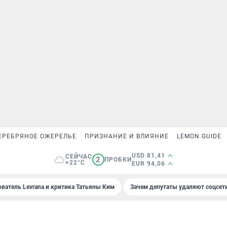
ЕРЕБРЯНОЕ ОЖЕРЕЛЬЕ
ПРИЗНАНИЕ И ВЛИЯНИЕ
LEMON GUIDE
USD 81,41
СЕЙЧАС
2
ПРОБКИ
+22°C
EUR 94,06
ователь Levrana и критика Татьяны Ким
Зачем депутаты удаляют соцсет