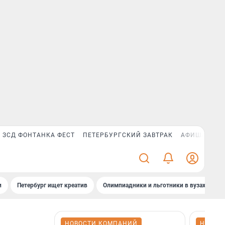
ЗСД ФОНТАНКА ФЕСТ
ПЕТЕРБУРГСКИЙ ЗАВТРАК
АФИША PLUS
и
Петербург ищет креатив
Олимпиадники и льготники в вузах СПб
НОВОСТИ КОМПАНИЙ
НОВОС