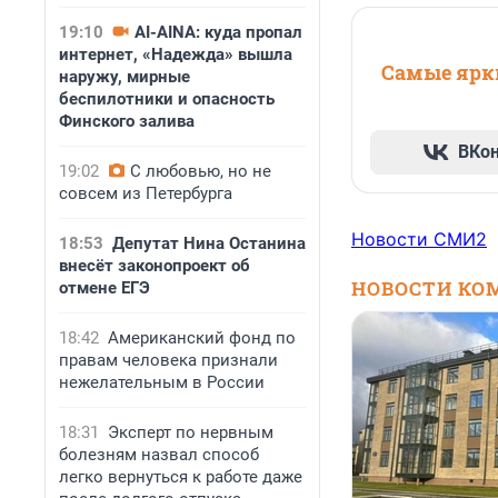
19:10
AI-AINA: куда пропал
интернет, «Надежда» вышла
Самые ярки
наружу, мирные
беспилотники и опасность
Финского залива
ВКо
19:02
С любовью, но не
совсем из Петербурга
Новости СМИ2
18:53
Депутат Нина Останина
внесёт законопроект об
НОВОСТИ КО
отмене ЕГЭ
18:42
Американский фонд по
правам человека признали
нежелательным в России
18:31
Эксперт по нервным
болезням назвал способ
легко вернуться к работе даже