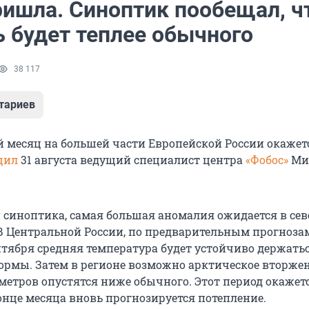
ришла. Синоптик пообещал, ч
ь будет теплее обычного
38 117
тариев
 месяц на большей части Европейской России окажетс
щил
31 августа
ведущий специалист центра
«Фобос»
Ми
синоптика, самая большая аномалия ожидается в се
 В Центральной России, по предварительным прогнозам
нтября средняя температура будет устойчиво держатьс
ормы. Затем в регионе возможно арктическое вторжен
метров опустятся ниже обычного. Этот период окажет
онце месяца вновь прогнозируется потепление.