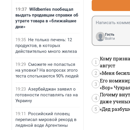
19:37
Wildberries пообещал
выдать продавцам справки об
утрате товара в «ближайшие
дни»
Гость
Войти
19:35
Не только печень: 12
продуктов, в которых
действительно много железа
Кому призна
1
19:29
Сможете не попасться
август
на уловки? На вопросах этого
2
«Меня бесил
теста спотыкаются 90% людей
Его номинир
3
«Вор» Чухра
19:23
Азербайджан заявил о
Почему внут
готовности поставлять газ на
4
Украину
даже учены
5
«Дед разбуш
19:11
Российский пловец
переписал мировой рекорд в
ледяной воде Аргентины