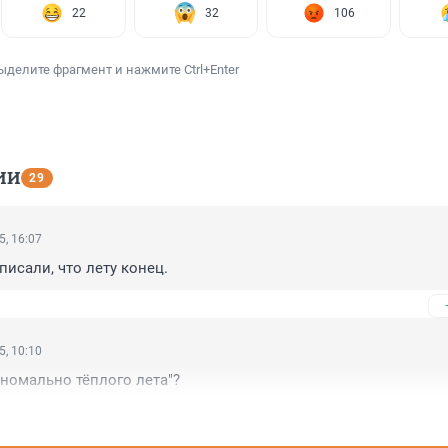
22
32
106
ыделите фрагмент и нажмите Ctrl+Enter
ИИ
29
5, 16:07
писали, что лету конец.
5, 10:10
аномально тёплого лета"?