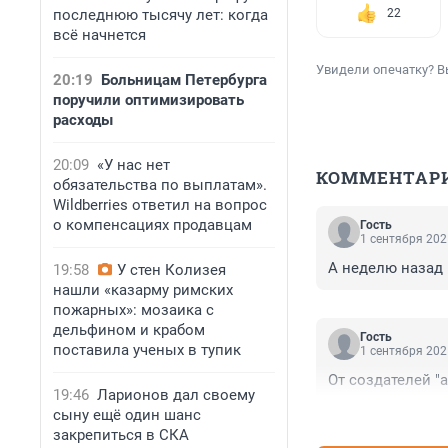
последнюю тысячу лет: когда
22
всё начнется
Увидели опечатку? В
20:19
Больницам Петербурга
поручили оптимизировать
расходы
20:09
«У нас нет
КОММЕНТАР
обязательства по выплатам».
Wildberries ответил на вопрос
о компенсациях продавцам
Гость
1 сентября 202
А неделю назад 
19:58
У стен Колизея
нашли «казарму римских
пожарных»: мозаика с
дельфином и крабом
Гость
поставила ученых в тупик
1 сентября 202
От создателей "
19:46
Ларионов дал своему
сыну ещё один шанс
закрепиться в СКА