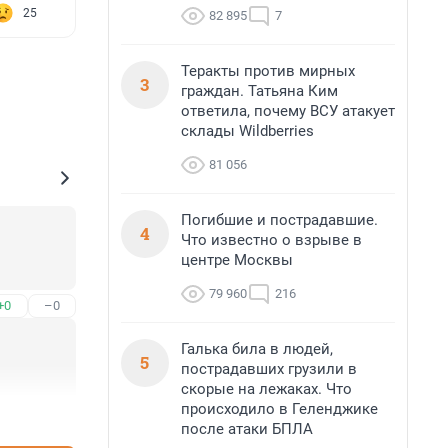
25
82 895
7
Теракты против мирных
3
граждан. Татьяна Ким
ответила, почему ВСУ атакует
склады Wildberries
81 056
Погибшие и пострадавшие.
4
Что известно о взрыве в
центре Москвы
79 960
216
+0
–0
Галька била в людей,
5
пострадавших грузили в
скорые на лежаках. Что
происходило в Геленджике
+5
–0
после атаки БПЛА