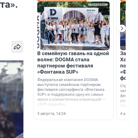
та».
В семейную гавань на одной
Зажгли
волне: DOGMA стала
Холдин
партнером фестиваля
посети
«Фонтанка SUP»
«Фонта
фотоз
Федеральная компания DOGMA
выступила семейным партнером
Строител
фестиваля сапсерфинга «Фонтанка
четверты
SUP» и поддержала одну из самых
фестивал
ярких и романтичных номинаций —
раз комп
«SUP-свадьба».
привезти
и подари
5 августа, 14:24
4 августа,
посетите
необычно