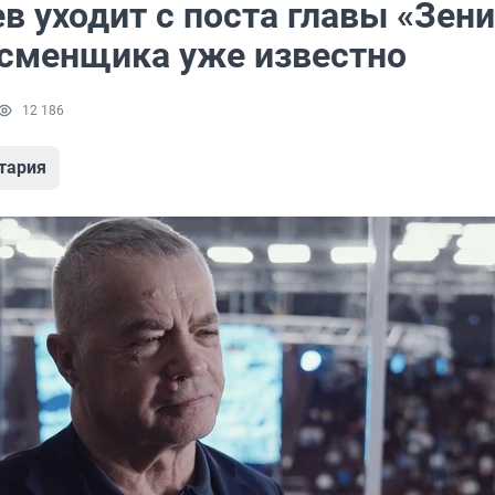
 уходит с поста главы «Зени
 сменщика уже известно
12 186
тария