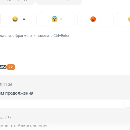
14
3
1
ыделите фрагмент и нажмите Ctrl+Enter
ИИ
22
5, 11:36
ем продолжения.
, 08:17
думал что Алкогольевич...