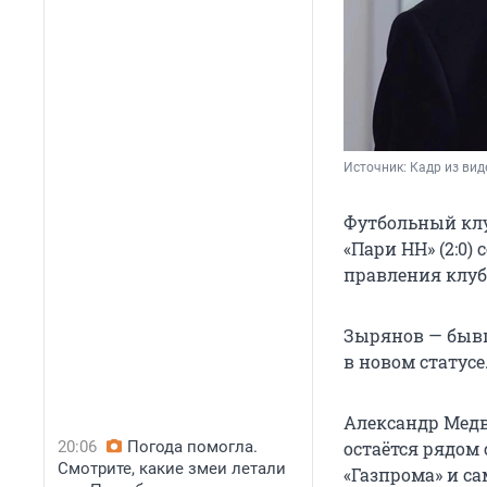
Источник: 
Кадр из вид
Футбольный клу
«Пари НН» (2:0)
правления клуб
Зырянов — бывш
в новом статусе
Александр Медве
20:06
Погода помогла.
остаётся рядом 
Смотрите, какие змеи летали
«Газпрома» и са