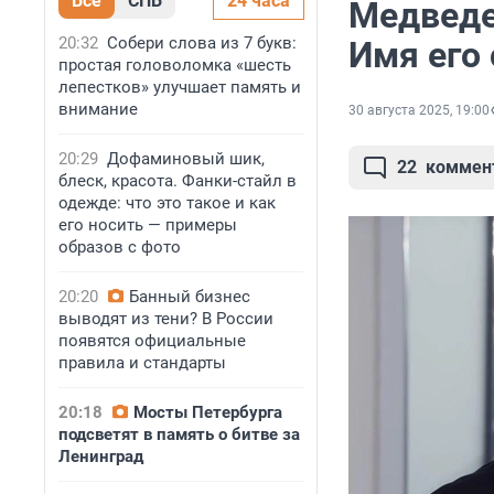
Все
СПБ
24 часа
Медведев
20:32
Собери слова из 7 букв:
Имя его
простая головоломка «шесть
лепестков» улучшает память и
внимание
30 августа 2025, 19:00
20:29
Дофаминовый шик,
22
коммен
блеск, красота. Фанки-стайл в
одежде: что это такое и как
его носить — примеры
образов с фото
20:20
Банный бизнес
выводят из тени? В России
появятся официальные
правила и стандарты
20:18
Мосты Петербурга
подсветят в память о битве за
Ленинград