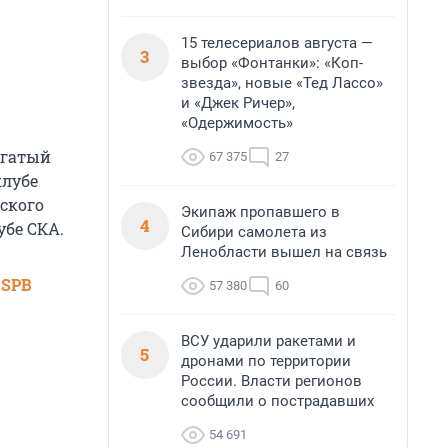
15 телесериалов августа —
3
выбор «Фонтанки»: «Коп-
звезда», новые «Тед Лассо»
и «Джек Ричер»,
«Одержимость»
огатый
67 375
27
клубе
ского
Экипаж пропавшего в
4
убе СКА.
Сибири самолета из
Ленобласти вышел на связь
 SPB
57 380
60
ВСУ ударили ракетами и
5
дронами по территории
России. Власти регионов
сообщили о пострадавших
54 691