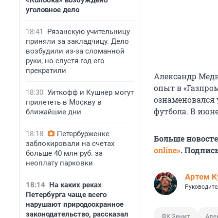
«Колобка» возбуждено
уголовное дело
18:41
Рязанскую учительницу
приняли за закладчицу. Дело
возбудили из-за сломанной
руки, но спустя год его
прекратили
Александр Медве
опыт в «Газпром
18:30
Уиткофф и Кушнер могут
ознаменовался 
прилететь в Москву в
футбола. В июн
ближайшие дни
18:18
Петербурженке
Больше новост
заблокировали на счетах
online»
. Подпис
больше 40 млн руб. за
неоплату парковки
Артем К
18:14
На каких реках
Руководите
Петербурга чаще всего
нарушают природоохранное
законодательство, рассказал
ФК Зенит
Але