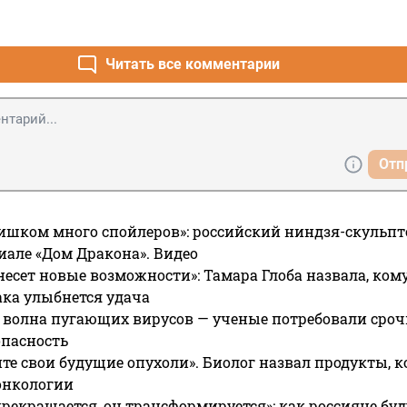
Читать все комментарии
Отп
ишком много спойлеров»: российский ниндзя-скульпт
риале «Дом Дракона». Видео
несет новые возможности»: Тамара Глоба назвала, кому
ака улыбнется удача
 волна пугающих вирусов — ученые потребовали сроч
опасность
те свои будущие опухоли». Биолог назвал продукты, 
онкологии
прекращается, он трансформируется»: как россияне буд