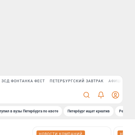
ЗСД ФОНТАНКА ФЕСТ
ПЕТЕРБУРГСКИЙ ЗАВТРАК
АФИША PLUS
тупил в вузы Петербурга по квоте
Петербург ищет креатив
Рейтинги
НОВОСТИ КОМПАНИЙ
НОВОС