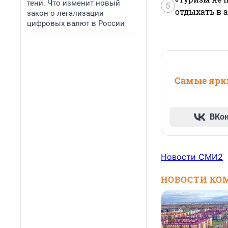
тени. Что изменит новый
5
отдыхать в а
закон о легализации
цифровых валют в России
Самые ярки
ВКо
Новости СМИ2
НОВОСТИ КО