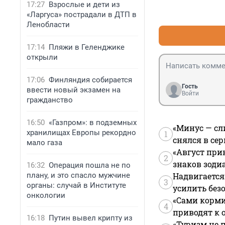
17:27
Взрослые и дети из
«Ларгуса» пострадали в ДТП в
Ленобласти
17:14
Пляжи в Геленджике
открыли
17:06
Финляндия собирается
Гость
ввести новый экзамен на
Войти
гражданство
16:50
«Газпром»: в подземных
«Минус — сл
хранилищах Европы рекордно
1
снялся в се
мало газа
«Август при
2
знаков зоди
16:32
Операция пошла не по
плану, и это спасло мужчине
Надвигается
3
органы: случай в Институте
усилить без
онкологии
«Сами корми
4
приводят к 
16:18
Путин вывел крипту из
«Туризм не 