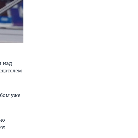
ы над
седателем
убом уже
но
ия