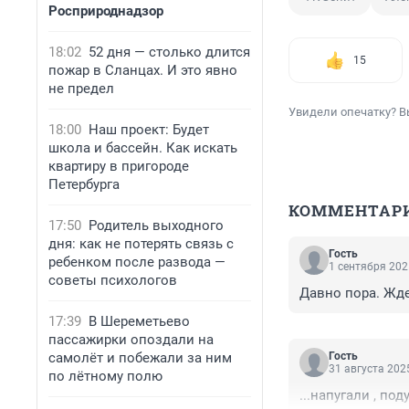
Росприроднадзор
18:02
52 дня — столько длится
15
пожар в Сланцах. И это явно
не предел
Увидели опечатку? В
18:00
Наш проект: Будет
школа и бассейн. Как искать
квартиру в пригороде
Петербурга
КОММЕНТАР
17:50
Родитель выходного
дня: как не потерять связь с
Гость
ребенком после развода —
1 сентября 202
советы психологов
Давно пора. Жд
17:39
В Шереметьево
пассажирки опоздали на
самолёт и побежали за ним
Гость
31 августа 2025
по лётному полю
...напугали , по