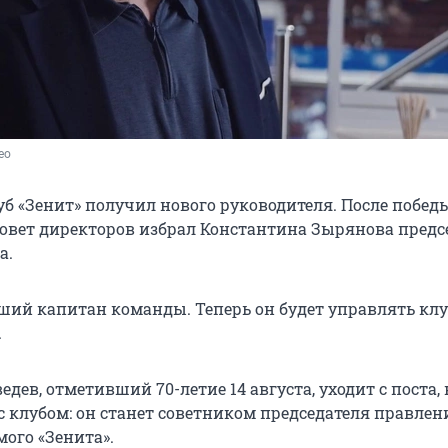
ео
б «Зенит» получил нового руководителя. После побед
 совет директоров избрал Константина Зырянова пред
а.
ий капитан команды. Теперь он будет управлять кл
.
дев, отметивший 70-летие 14 августа, уходит с поста, 
с клубом: он станет советником председателя правлен
мого «Зенита».