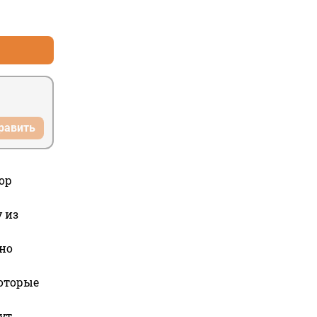
+0
–0
равить
ор
 из
но
которые
ут