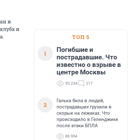
й
ан и
 клуба и
а.
ТОП 5
Погибшие и
1
пострадавшие. Что
известно о взрыве в
центре Москвы
93 234
217
Галька била в людей,
2
пострадавших грузили в
скорые на лежаках. Что
происходило в Геленджике
после атаки БПЛА
86 994