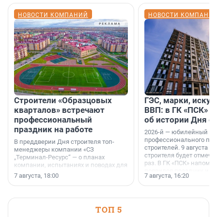
НОВОСТИ КОМПАНИЙ
НОВОСТИ КОМПАНИ
Строители «Образцовых
ГЭС, марки, искус
кварталов» встречают
ВВП: в ГК «ПСК» р
профессиональный
об истории Дня с
праздник на работе
2026-й — юбилейный го
профессионального пр
В преддверии Дня строителя топ-
строителей. 9 августа 2
менеджеры компании «СЗ
строителя будет отмечат
„Терминал-Ресурс“ — о планах
раз. В ГК «ПСК» напомни
компании, испытаниях и поводах для
появился праздник и к
осторожного оптимизма.
7 августа, 18:00
7 августа, 16:20
поменялась роль строит
ТОП 5