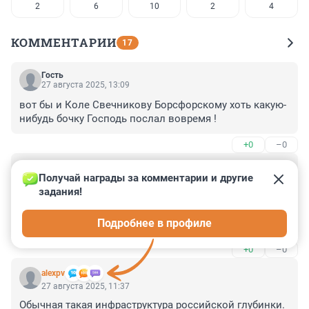
2
6
10
2
4
КОММЕНТАРИИ
17
Гость
27 августа 2025, 13:09
вот бы и Коле Свечникову Борсфорскому хоть какую-
нибудь бочку Господь послал вовремя !
+0
–0
Гость
27 августа 2025, 12:45
Получай награды за комментарии и другие 
задания!
Первый день без воды - жажда, слабость, учащенное 
сердцебиение.

Подробнее в профиле
Второй день без воды - сильнейшая жажда, слабость, 
апатия.

+0
–0
Третий день без воды - помутнение рассудка, отказ 
почек, смерть.

alexpv
Попытка пить морскую соленую воду приводит к еще 
27 августа 2025, 11:37
более сильному обезвоживанию.
Обычная такая инфраструктура российской глубинки. 