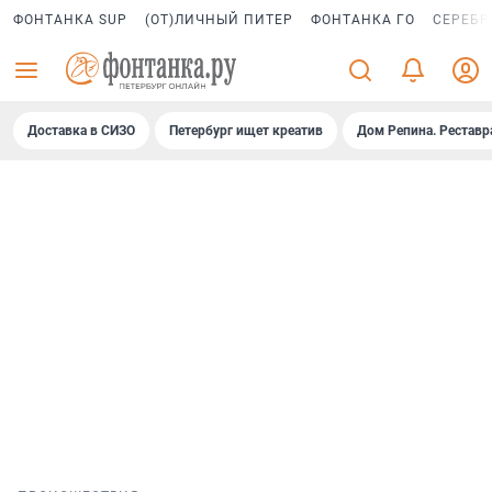
ФОНТАНКА SUP
(ОТ)ЛИЧНЫЙ ПИТЕР
ФОНТАНКА ГО
СЕРЕБР
Доставка в СИЗО
Петербург ищет креатив
Дом Репина. Реставр