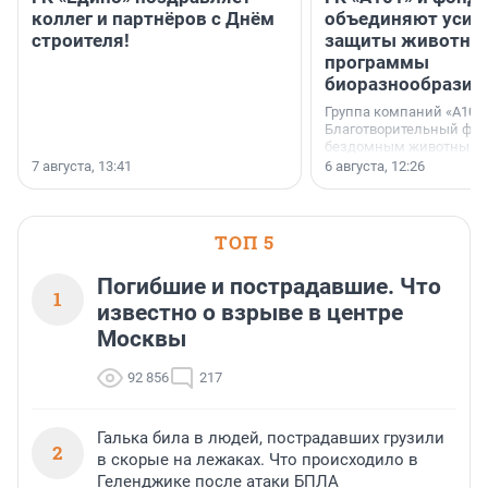
коллег и партнёров с Днём
объединяют усил
строителя!
защиты животных
программы
биоразнообразия
Группа компаний «А101»
Благотворительный фо
бездомным животным 
заключили соглашение
7 августа, 13:41
6 августа, 12:26
стратегическом сотрудн
ТОП 5
Погибшие и пострадавшие. Что
1
известно о взрыве в центре
Москвы
92 856
217
Галька била в людей, пострадавших грузили
2
в скорые на лежаках. Что происходило в
Геленджике после атаки БПЛА