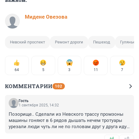
Мидене Овезова
Невский проспект
Ремонт дороги
Пешеход
Гулянье
64
5
3
11
7
КОММЕНТАРИИ
102
Гость
1 сентября 2025, 14:32
Позорище.. Сделали из Невского трассу промзоны 
машины гоняют в 6 рядов дышать нечем тротуары 
урезали люди чуть ли не по головам друг у друга идут. 
... Центр надо разгружать от транспорта а не строить 
+4
–0