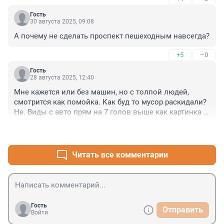
дороги за счет пешеходов.
Гость
30 августа 2025, 09:08
А почему не сделать проспект пешеходным навсегда?
+5
–0
Гость
28 августа 2025, 12:40
Мне кажется или без машин, но с толпой людей, 
смотрится как помойка. Как буд то мусор раскидали?

Не. Виды с авто прям на 7 голов выше как картинка 
чем с людьми. 

+2
–2
А ещё, чую что вот они все, ещё долго будут 
привыкать к тому что по дороге нельзя ходить и будут 
вылазить под машины!
Читать все комментарии
Гость
Отправить
Войти