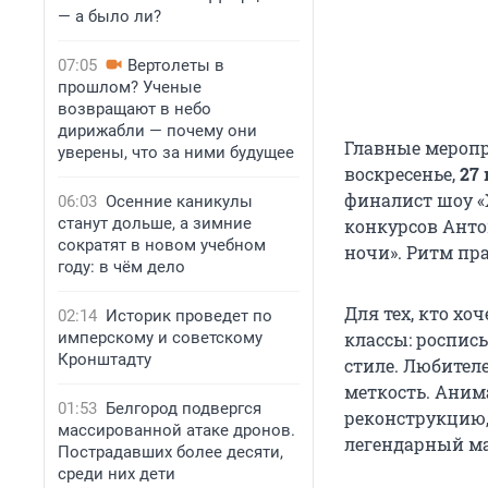
— а было ли?
07:05
Вертолеты в
прошлом? Ученые
возвращают в небо
дирижабли — почему они
Главные меропр
уверены, что за ними будущее
воскресенье,
27
финалист шоу «
06:03
Осенние каникулы
станут дольше, а зимние
конкурсов Анто
сократят в новом учебном
ночи». Ритм пр
году: в чём дело
Для тех, кто хоч
02:14
Историк проведет по
имперскому и советскому
классы: роспись
Кронштадту
стиле. Любител
меткость. Аним
01:53
Белгород подвергся
реконструкцию, 
массированной атаке дронов.
легендарный ма
Пострадавших более десяти,
среди них дети