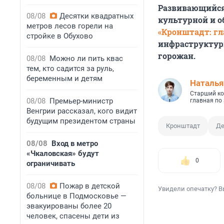
Развивающийся
08/08
Десятки квадратных
культурной и о
метров лесов горели на
«Кронштадт: гл
стройке в Обухово
инфраструктур
горожан.
08/08
Можно ли пить квас
тем, кто садится за руль,
беременным и детям
Наталья
Старший ко
08/08
Премьер-министр
главная по
Венгрии рассказал, кого видит
будущим президентом страны
Кронштадт
Де
08/08
Вход в метро
«Чкаловская» будут
0
ограничивать
08/08
Пожар в детской
Увидели опечатку? В
больнице в Подмосковье —
эвакуированы более 20
человек, спасены дети из