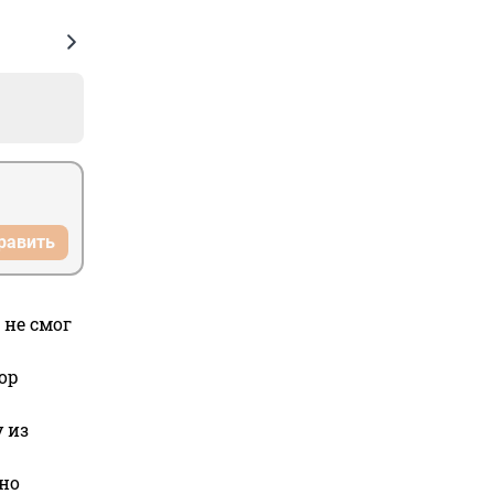
равить
 не смог
ор
 из
но