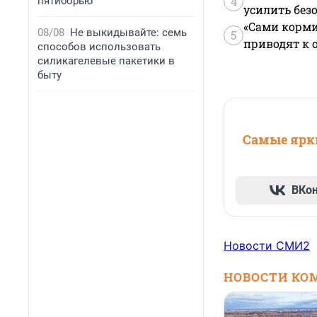
4
пятиборью
усилить без
«Сами корми
08/08
Не выкидывайте: семь
5
приводят к 
способов использовать
силикагелевые пакетики в
быту
Самые ярки
ВКо
Новости СМИ2
НОВОСТИ КО