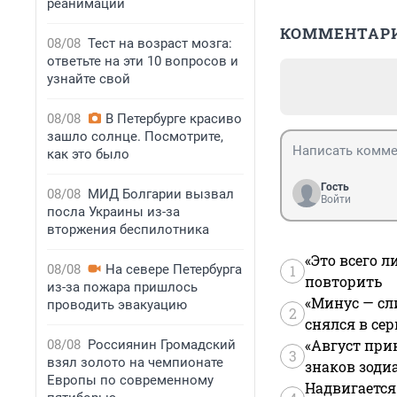
реанимации
КОММЕНТАР
08/08
Тест на возраст мозга:
ответьте на эти 10 вопросов и
узнайте свой
08/08
В Петербурге красиво
зашло солнце. Посмотрите,
как это было
Гость
08/08
МИД Болгарии вызвал
Войти
посла Украины из-за
вторжения беспилотника
«Это всего л
08/08
На севере Петербурга
1
повторить
из-за пожара пришлось
«Минус — сл
проводить эвакуацию
2
снялся в се
«Август при
08/08
Россиянин Громадский
3
взял золото на чемпионате
знаков зоди
Европы по современному
Надвигается