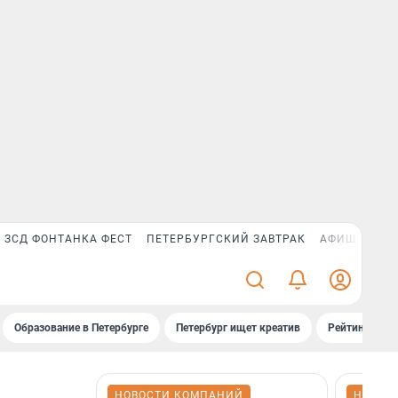
ЗСД ФОНТАНКА ФЕСТ
ПЕТЕРБУРГСКИЙ ЗАВТРАК
АФИША PLUS
Образование в Петербурге
Петербург ищет креатив
Рейтинги «Фо
НОВОСТИ КОМПАНИЙ
НОВОС