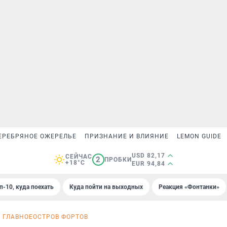
ЕРЕБРЯНОЕ ОЖЕРЕЛЬЕ
ПРИЗНАНИЕ И ВЛИЯНИЕ
LEMON GUIDE
USD 82,17
СЕЙЧАС
2
ПРОБКИ
+18°C
EUR 94,84
п-10, куда поехать
Куда пойти на выходных
Реакция «Фонтанки»
 ГЛАВНОЕ
ОСТРОВ ФОРТОВ