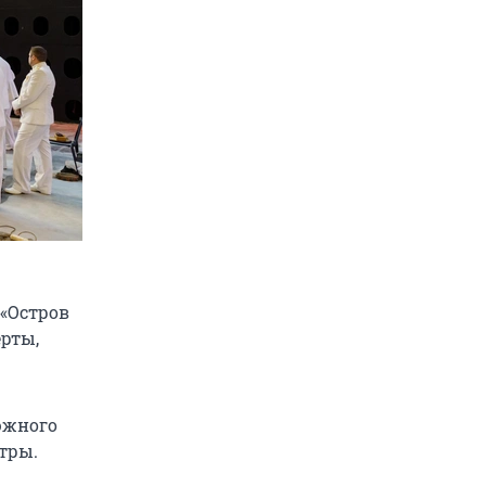
 «Остров
рты,
южного
тры.