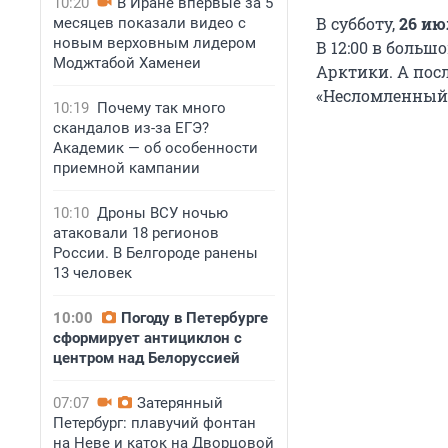
10:20
В Иране впервые за 5
В субботу,
26 ию
месяцев показали видео с
новым верховным лидером
В 12:00 в больш
Моджтабой Хаменеи
Арктики. А пос
«Несломленный 
10:19
Почему так много
скандалов из-за ЕГЭ?
Академик — об особенности
приемной кампании
10:10
Дроны ВСУ ночью
атаковали 18 регионов
России. В Белгороде ранены
13 человек
10:00
Погоду в Петербурге
сформирует антициклон с
центром над Белоруссией
07:07
Затерянный
Петербург: плавучий фонтан
на Неве и каток на Дворцовой