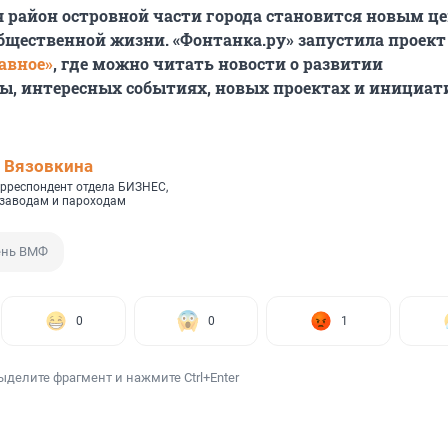
 район островной части города становится новым ц
бщественной жизни. «Фонтанка.ру» запустила проект
авное»
, где можно читать новости о развитии
ы, интересных событиях, новых проектах и инициат
 Вязовкина
рреспондент отдела БИЗНЕС,
 заводам и пароходам
нь ВМФ
0
0
1
ыделите фрагмент и нажмите Ctrl+Enter