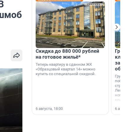
В
ешмоб
Скидка до 880 000 рублей
Группа
на готовое жильё*
клиен
застро
Теперь квартиру в сданном ЖК
област
«Образцовый квартал 14» можно
купить со специальной скидкой.
Группа А
победите
строител
Ленингра
номинац
клиенто
застройщ
6 августа, 18:00
6 августа,
области»