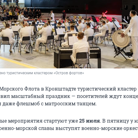
ено туристическим кластером «Остров фортов»
Морского Флота в Кронштадте туристический кластер
овил масштабный праздник — посетителей ждут конце
и даже флешмоб с матросским танцем.
ые мероприятия стартуют уже
25 июля
. В пятницу у 
военно-морской славы выступят военно-морские оркес