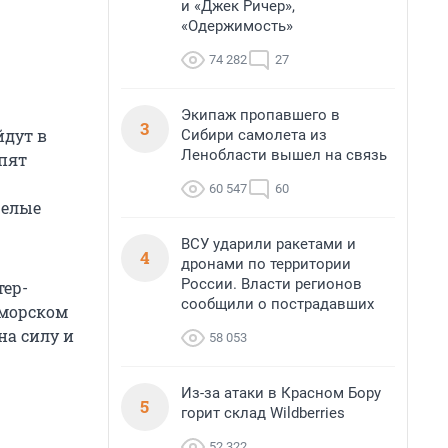
и «Джек Ричер»,
«Одержимость»
74 282
27
Экипаж пропавшего в
3
йдут в
Сибири самолета из
Ленобласти вышел на связь
упят
60 547
60
Белые
ВСУ ударили ракетами и
4
дронами по территории
России. Власти регионов
тер-
сообщили о пострадавших
 морском
на силу и
58 053
Из-за атаки в Красном Бору
5
горит склад Wildberries
52 322