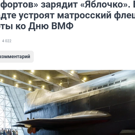
фортов» зарядит «Яблочко». 
дте устроят матросский фл
рты ко Дню ВМФ
4 022
 комментарий