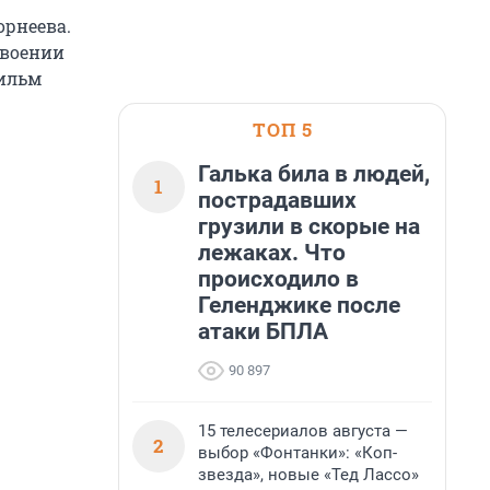
орнеева.
своении
фильм
ТОП 5
Галька била в людей,
1
пострадавших
грузили в скорые на
лежаках. Что
происходило в
Геленджике после
атаки БПЛА
90 897
15 телесериалов августа —
2
выбор «Фонтанки»: «Коп-
звезда», новые «Тед Лассо»