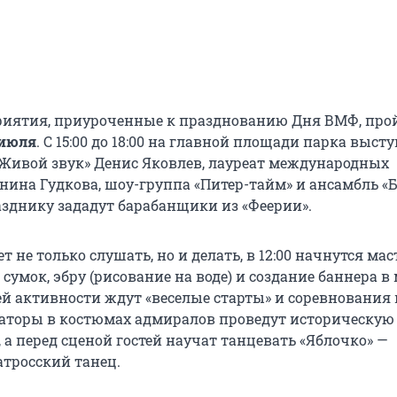
иятия, приуроченные к празднованию Дня ВМФ, про
 июля
. С 15:00 до 18:00 на главной площади парка выст
Живой звук» Денис Яковлев, лауреат международных
нина Гудкова, шоу-группа «Питер-тайм» и ансамбль «
азднику зададут барабанщики из «Феерии».
ет не только слушать, но и делать, в 12:00 начнутся мас
 сумок, эбру (рисование на воде) и создание баннера в
ей активности ждут «веселые старты» и соревнования 
аторы в костюмах адмиралов проведут историческую
а перед сценой гостей научат танцевать «Яблочко» —
тросский танец.