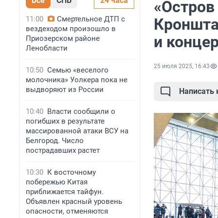
Все
СПБ
24 часа
«Остров 
11:00
Смертельное ДТП с
Кроншта
вездеходом произошло в
и конце
Приозерском районе
Ленобласти
25 июля 2025, 16:43
10:50
Семью «веселого
молочника» Уолкера пока не
выдворяют из России
Написать
10:40
Власти сообщили о
погибших в результате
массированной атаки ВСУ на
Белгород. Число
пострадавших растет
10:30
К восточному
побережью Китая
приближается тайфун.
Объявлен красный уровень
опасности, отменяются